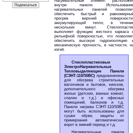
Нагревательный элемент расположе
внутри панели. Использовани
нагревательных панелей позволяе
обеспечить быстрый и равномерны
прогрев верхней поверхности
аккумулирующей тепло, в течени
нескольких минут. Стеклопласти
выполняет функцию жесткого каркаса 
рельефной поверхностью, что позволяе
обеспечить высокую гидроизоляцию 
механическую прочность, в частности, н
изгиб.
Стеклопластиковые
ЭлектроНагревательные
Тепловыделяющие Панели
(СЭНТ-110/50ВС)
предназначены
для обогрева строительных
вагончиков и бытовок, киосков,
дополнительного обогрева
жилых (детских, ванных комнат,
спален и т.д.) и офисных
помещений, балконов и т.д.
Панели нагрева СЭНТ-110/50ВС
могут быть использованы для
сушки обуви, защиты от
примерзания автоматических
ворот в зимний период и т.д.
Нагревательные панели