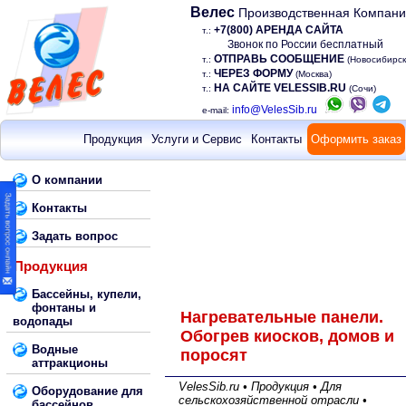
Велес
Производственная Компан
+7(800) АРЕНДА САЙТА
т.:
Звонок по России бесплатный
ОТПРАВЬ СООБЩЕНИЕ
т.:
(Новосибирск
ЧЕРЕЗ ФОРМУ
т.:
(Москва)
НА САЙТЕ VELESSIB.RU
т.:
(Сочи)
info@VelesSib.ru
e-mail:
Продукция
Услуги и Сервис
Контакты
Оформить заказ
О компании
Контакты
Задать вопрос
Продукция
Бассейны, купели,
фонтаны и
Нагревательные панели.
водопады
Обогрев киосков, домов и
Водные
поросят
аттракционы
VelesSib.ru • Продукция • Для
Оборудование для
сельскохозяйственной отрасли •
бассейнов,