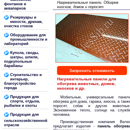
Нагревательные панели. Обогрев
фонтанов и
киосков, домов и поросят
аквапарков
Резервуары и
емкости, дренаж,
очистка стоков
Оборудование для
промышленности и
лабораторий
Купола, своды,
шатры, шпили,
подкупольные
барабаны
Запросить стоимость
Строительство и
Нагревательные панели для
интерьер,
благоустройство
обогрева животных, домов,
города
киосков и др.
Продукция для
Мобильные, универсальные панел
спорта, отдыха,
обогрева для дома, гаража, киоска, а такж
рыбалки и охоты
поросят, собак и других животных
Экономичное тепло, солнце на служб
Продукция для
человека.
сельскохозяйственной
Производственная компания Веле
отрасли
предлагает изделия -
панель обогрев