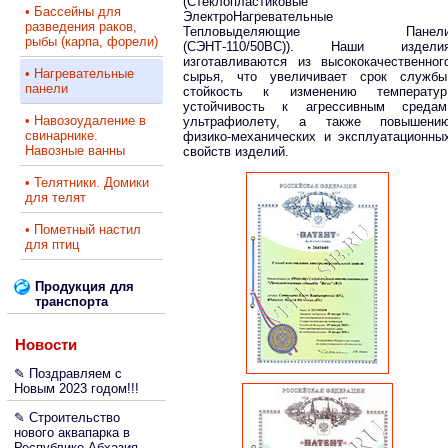
(Стеклопластиковые
• Бассейны для
ЭлектроНагревательные
разведения раков,
Тепловыделяющие Панел
рыбы (карпа, форели)
(СЭНТ-110/50ВС)). Наши издели
изготавливаются из высококачественног
• Нагревательные
сырья, что увеличивает срок службы
панели
стойкость к изменению температур
устойчивость к агрессивным средам
• Навозоудаление в
ультрафиолету, а также повышени
свинарнике.
физико-механических и эксплуатационны
Навозные ванны
свойств изделий.
• Телятники. Домики
для телят
• Пометный настил
для птиц
Продукция для
транспорта
Новости
✎ Поздравляем с
Новым 2023 годом!!!
✎ Строительство
нового аквапарка в
Республике Абхазия