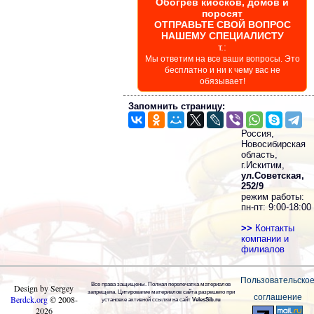
Обогрев киосков, домов и
поросят
ОТПРАВЬТЕ СВОЙ ВОПРОС
НАШЕМУ СПЕЦИАЛИСТУ
т.:
Мы ответим на все ваши вопросы. Это
бесплатно и ни к чему вас не
обязывает!
Запомнить страницу:
Россия,
Новосибирская
область,
г.Искитим,
ул.Советская,
252/9
режим работы:
пн-пт: 9:00-18:00
>>
Контакты
компании и
филиалов
Пользовательско
Все права защищены. Полная перепечатка материалов
Design by Sergey
запрещена. Цитирование материалов сайта разрешено при
соглашение
Berdck.org
©
2008
-
установке активной ссылки на сайт
VelesSib.ru
2026