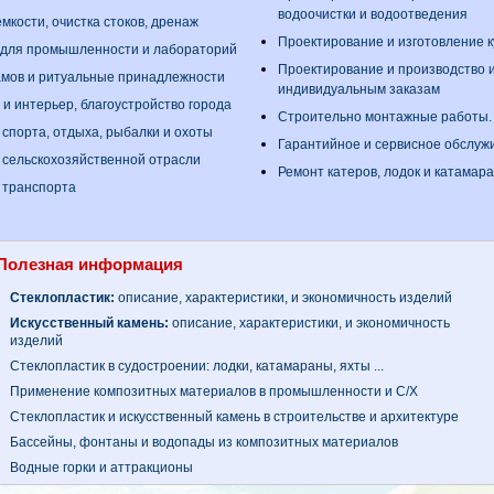
водоочистки и водоотведения
мкости, очистка стоков, дренаж
Проектирование и изготовление 
 для промышленности и лабораторий
Проектирование и производство 
амов и ритуальные принадлежности
индивидуальным заказам
 и интерьер, благоустройство города
Строительно монтажные работы
 спорта, отдыха, рыбалки и охоты
Гарантийное и сервисное обслуж
 сельскохозяйственной отрасли
Ремонт катеров, лодок и катамар
 транспорта
Полезная информация
Стеклопластик:
описание, характеристики, и экономичность изделий
Искусственный камень:
описание, характеристики, и экономичность
изделий
Стеклопластик в судостроении: лодки, катамараны, яхты ...
Применение композитных материалов в промышленности и С/Х
Стеклопластик и искусственный камень в строительстве и архитектуре
Бассейны, фонтаны и водопады из композитных материалов
Водные горки и аттракционы