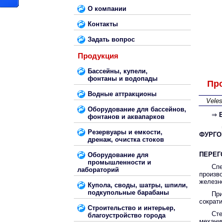
О компании
Контакты
Задать вопрос
Продукция
Бассейны, купели,
фонтаны и водопады
Пр
Водные аттракционы
Vele
Оборудование для бассейнов,
⇒
фонтанов и аквапарков
Резервуары и емкости,
ФУРГО
дренаж, очистка стоков
ПЕРЕГ
Оборудование для
промышленности и
Сп
лабораторий
произв
железно
Купола, своды, шатры, шпили,
подкупольные барабаны
Пр
сократ
Строительство и интерьер,
Сте
благоустройство города
механи