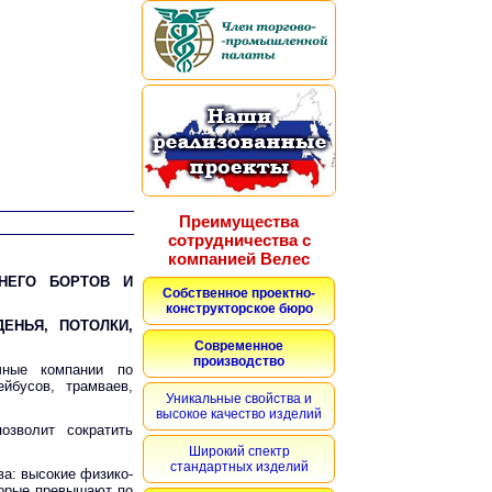
Преимущества
сотрудничества с
компанией Велес
ДНЕГО БОРТОВ И
Собственное проектно-
конструкторское бюро
ЕНЬЯ, ПОТОЛКИ,
Современное
производство
чные компании по
ейбусов, трамваев,
Уникальные свойства и
высокое качество изделий
озволит сократить
Широкий спектр
стандартных изделий
ва: высокие физико-
торые превышают по