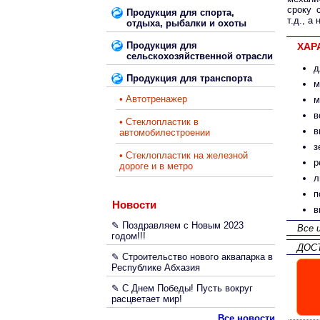
сроку 
Продукция для спорта,
т.д., а
отдыха, рыбалки и охоты
Продукция для
ХАР
сельскохозяйственной отрасли
д
Продукция для транспорта
м
• Автотренажер
м
в
• Стеклопластик в
в
автомобилестроении
з
• Стеклопластик на железной
р
дороге и в метро
л
п
Новости
в
✎ Поздравляем с Новым 2023
Все 
годом!!!
ДОС
✎ Строительство нового аквапарка в
Республике Абхазия
✎ С Днем Победы! Пусть вокруг
расцветает мир!
Все новости