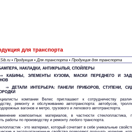
одукция для транспорта
sSib.ru • Продукция • Для транспорта • Продукция для транспорта
БАМПЕРА, НАКЛАДКИ, АНТИКРЫЛЬЯ, СПОЙЛЕРЫ
⇒
КАБИНЫ, ЭЛЕМЕНТЫ КУЗОВА, МАСКИ ПЕРЕДНЕГО И ЗА
НОВ
⇒
ДЕТАЛИ ИНТЕРЬЕРА: ПАНЕЛИ ПРИБОРОВ, СТУПЕНИ, СИД
ОРОДКИ
ециалисты компании Велес приглашают к сотрудничеству разли
одству, ремонту и обслуживанию автотранспорта: автобусов, тролл
дорожных вагонов и метро, грузового и легкового автотранспорта.
именение композитных материалов, в частности стеклопластика, п
ить работы по производству и ремонту любого транспорта.
клопластик - это материал, который сочетает в себе уникальные свойст
ческие и эксплуатационные свойства позволяют получать изделия, ко