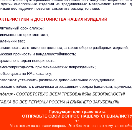
службы аналогичные изделия из традиционных материалов: металл, 
 низкий вес изделий позволит сократить расход топлива.
АКТЕРИСТИКИ и ДОСТОИНСТВА НАШИХ ИЗИДЕЛИЙ
лительный срок службы;
инимальные срок монтажа;
аленький вес;
озможность изготовления цельных, а также сборно-разборных изделий;
ысокая прочность и вандалоустойчивость;
еркально гладкая поверхность;
емонтопригодность при механических повреждениях;
юбые цвета по RAL каталогу;
озволяют установить различное дополнительное оборудование;
ысокая стойкость к химически агрессивным средам (кислотам, щелочам, 
изделия - СООТВЕТСТВУЮ ВСЕМ ТРЕБОВАНИЯМ БЕЗОПАСНОСТИ!
ТАВКА ВО ВСЕ РЕГИОНЫ РОССИИ И БЛИЖНЕГО ЗАРУБЕЖЬЯ!!!
Продукция для транспорта
ОТПРАВЬТЕ СВОЙ ВОПРОС НАШЕМУ СПЕЦИАЛИСТ
т.:
Мы ответим на все ваши вопросы. Это бесплатно и ни к чему вас не обя