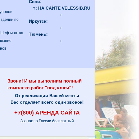
Сочи:
т.:
НА САЙТЕ VELESSIB.RU
куполов
т.:
изделий по
Иркутск:
т.:
. Шеф-монтаж
Тюмень:
т.:
ивание
анов
Звони! И мы выполним полный
комплекс работ "под ключ"!
От реализации Вашей мечты
Вас отделяет всего один звонок!
+7(800) АРЕНДА САЙТА
Звонок по России бесплатный