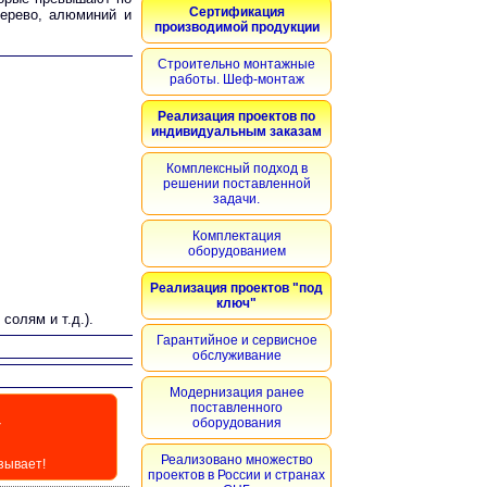
Сертификация
дерево, алюминий и
производимой продукции
Строительно монтажные
работы. Шеф-монтаж
Реализация проектов по
индивидуальным заказам
Комплексный подход в
решении поставленной
задачи.
Комплектация
оборудованием
Реализация проектов "под
ключ"
солям и т.д.).
Гарантийное и сервисное
обслуживание
Модернизация ранее
поставленного
оборудования
У
Реализовано множество
зывает!
проектов в России и странах