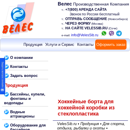
Велес
Производственная Компания
+7(800) АРЕНДА САЙТА
т.:
Звонок по России бесплатный
ОТПРАВЬ СООБЩЕНИЕ
т.:
(Новосибирск)
ЧЕРЕЗ ФОРМУ
т.:
(Москва)
НА САЙТЕ VELESSIB.RU
т.:
(Сочи)
info@VelesSib.ru
e-mail:
Продукция
Услуги и Сервис
Контакты
Оформить заказ
О компании
Контакты
Задать вопрос
Продукция
Бассейны, купели,
фонтаны и
Хоккейные борта для
водопады
хоккейной коробки из
Водные
стеклопластика
аттракционы
VelesSib.ru • Продукция • Для спорта,
Оборудование для
отдыха, рыбалки и охоты •
бассейнов,