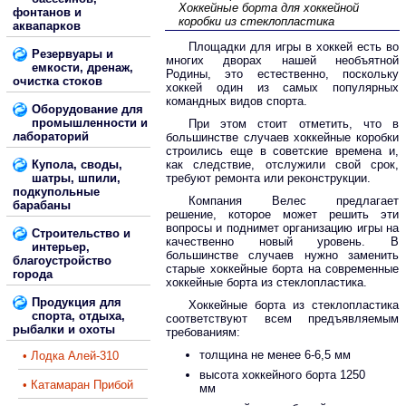
Хоккейные борта для хоккейной
фонтанов и
коробки из стеклопластика
аквапарков
Площадки для игры в хоккей есть во
Резервуары и
многих дворах нашей необъятной
емкости, дренаж,
Родины, это естественно, поскольку
очистка стоков
хоккей один из самых популярных
командных видов спорта.
Оборудование для
промышленности и
При этом стоит отметить, что в
лабораторий
большинстве случаев хоккейные коробки
строились еще в советские времена и,
Купола, своды,
как следствие, отслужили свой срок,
шатры, шпили,
требуют ремонта или реконструкции.
подкупольные
Компания Велес предлагает
барабаны
решение, которое может решить эти
вопросы и поднимет организацию игры на
Строительство и
качественно новый уровень. В
интерьер,
большинстве случаев нужно заменить
благоустройство
старые хоккейные борта на современные
города
хоккейные борта из стеклопластика.
Продукция для
Хоккейные борта из стеклопластика
спорта, отдыха,
соответствуют всем предъявляемым
рыбалки и охоты
требованиям:
толщина не менее 6-6,5 мм
• Лодка Алей-310
высота хоккейного борта 1250
• Катамаран Прибой
мм