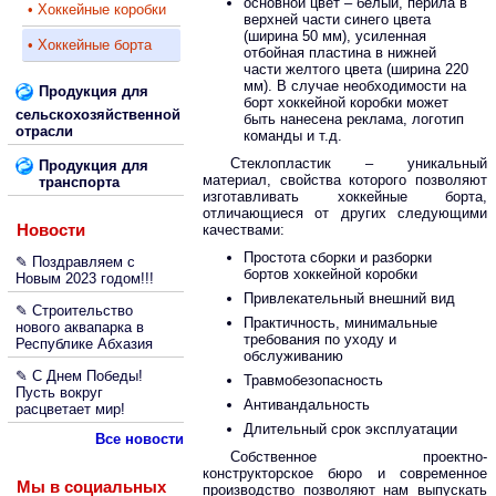
основной цвет – белый, перила в
• Хоккейные коробки
верхней части синего цвета
(ширина 50 мм), усиленная
• Хоккейные борта
отбойная пластина в нижней
части желтого цвета (ширина 220
мм). В случае необходимости на
Продукция для
борт хоккейной коробки может
сельскохозяйственной
быть нанесена реклама, логотип
отрасли
команды и т.д.
Стеклопластик – уникальный
Продукция для
материал, свойства которого позволяют
транспорта
изготавливать хоккейные борта,
отличающиеся от других следующими
Новости
качествами:
Простота сборки и разборки
✎ Поздравляем с
бортов хоккейной коробки
Новым 2023 годом!!!
Привлекательный внешний вид
✎ Строительство
Практичность, минимальные
нового аквапарка в
требования по уходу и
Республике Абхазия
обслуживанию
✎ С Днем Победы!
Травмобезопасность
Пусть вокруг
Антивандальность
расцветает мир!
Длительный срок эксплуатации
Все новости
Собственное проектно-
конструкторское бюро и современное
Мы в социальных
производство позволяют нам выпускать