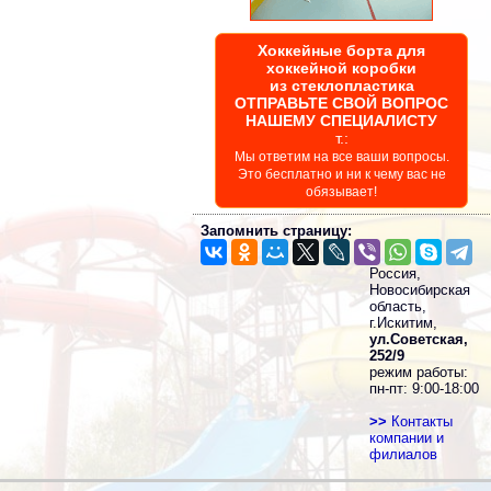
Хоккейные борта для
хоккейной коробки
из стеклопластика
ОТПРАВЬТЕ СВОЙ ВОПРОС
НАШЕМУ СПЕЦИАЛИСТУ
т.:
Мы ответим на все ваши вопросы.
Это бесплатно и ни к чему вас не
обязывает!
Запомнить страницу:
Россия,
Новосибирская
область,
г.Искитим,
ул.Советская,
252/9
режим работы:
пн-пт: 9:00-18:00
>>
Контакты
компании и
филиалов