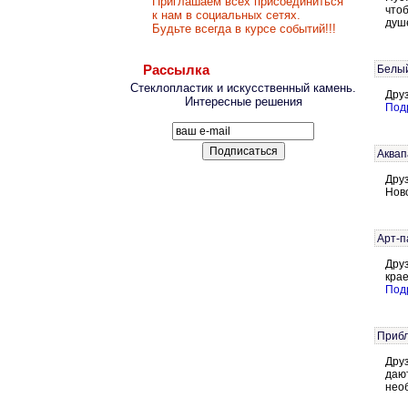
Приглашаем всех присоединиться
чтоб
к нам в социальных сетях.
душе
Будьте всегда в курсе событий!!!
Рассылка
Белый
Стеклопластик и искусственный камень.
Дру
Интересные решения
Подр
Аквап
Дру
Ново
Арт-п
Дру
кра
Подр
Прибл
Дру
дают
необ