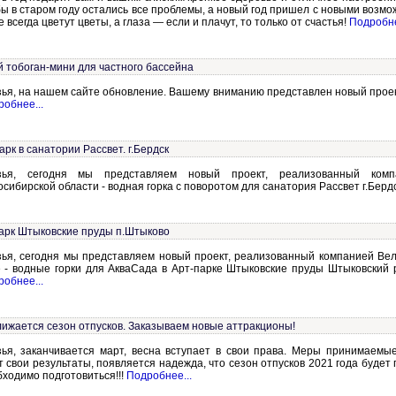
ы в старом году остались все проблемы, а новый год пришел с новыми возмо
 всегда цветут цветы, а глаза — если и плачут, то только от счастья!
Подробне
 тобоган-мини для частного бассейна
зья, на нашем сайте обновление. Вашему вниманию представлен новый проек
обнее...
арк в санатории Рассвет. г.Бердск
зья, сегодня мы представляем новый проект, реализованный ком
сибирской области - водная горка с поворотом для санатория Рассвет г.Берд
арк Штыковские пруды п.Штыково
зья, сегодня мы представляем новый проект, реализованный компанией Ве
е - водные горки для АкваСада в Арт-парке Штыковские пруды Штыковский 
обнее...
ижается сезон отпусков. Заказываем новые аттракционы!
зья, заканчивается март, весна вступает в свои права. Меры принимаемы
 свои результаты, появляется надежда, что сезон отпусков 2021 года будет 
ходимо подготовиться!!!
Подробнее...