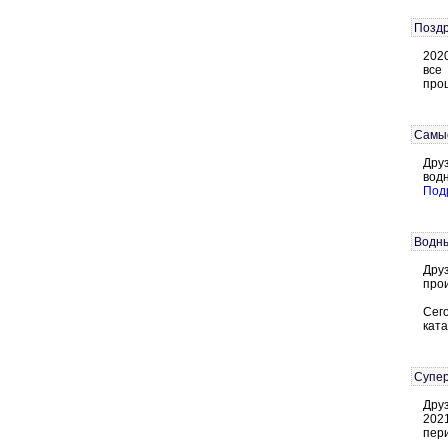
Поздр
2020
все
проц
Самые
Дру
вод
Подр
Водны
Дру
прои
Сего
ката
Супер
Дру
202
пер