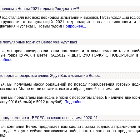
авляем с Новым 2021 годом и Рождеством!!!
 год стал для нас всех периодом испытаний и вызовов. Пусть уходящий год о
 трудности, а наступающий 2021 год подарит новые возможности и 
ветания и успеха! С Новым годом!
Подробнее...
 популярные горки от Велес уже ждут вас!
зья, мы проанализировали ваши пожелания и готовы предложить вам наи
ные горки КУРАЖ в цвете RAL5012 и ДЕТСКУЮ ГОРКУ С ПОВОРОТОМ в ц
обнее...
е горки с поворотом влево. Ждут Вас в компании Велес.
зья, мы получаем массу обращений по поводу приобретения готовых вод
зводства. Мы не могли оставить все эти обращения без внимания.
дня мы предлагаем вам водные горки с поворотом влево. В наличие две горк
логу 9016 (белый) и 5012 (голубой).
Подробнее...
 предложение от ВЕЛЕС на сезон осень-зима 2020-21
зья, компания Велес предлагает вам сделать заказ водных аттракционов 
1 года. Мы уже сейчас заканчиваем набор пакета заказов на предстоящ
иод!