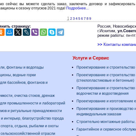
ько сейчас вы можете сделать заказ, заключить договор и зафиксироват
акционы к сезону отпусков 2021 года!
Подробнее...
1
2
3
4
5
6
7
8
9
нить страницу:
Россия, Новосибирск
г.Искитим,
ул.Советс
режим работы: пн-пт:
>>
Контакты компан
Услуги и Сервис
ели, фонтаны и водопады
Проектирование и строительство
ционы, водные горки
Проектирование и строительство
(стеклопластиковые и бетонные)
для бассейнов, фонтанов и
Проектирование и строительство
водоочистки и водоотведения
мкости, очистка стоков, дренаж
Проектирование и изготовление 
 для промышленности и лабораторий
Проектирование и производство 
амов и ритуальные принадлежности
индивидуальным заказам
 и интерьер, благоустройство города
Строительно монтажные работы
 спорта, отдыха, рыбалки и охоты
Гарантийное и сервисное обслуж
 сельскохозяйственной отрасли