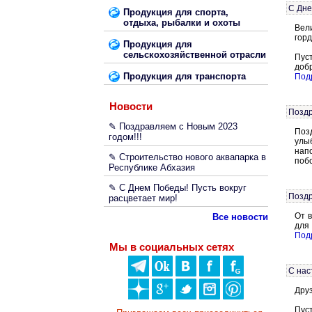
С Дне
Продукция для спорта,
отдыха, рыбалки и охоты
Вел
горд
Продукция для
сельскохозяйственной отрасли
Пуст
доб
Продукция для транспорта
Подр
Новости
Поздр
✎ Поздравляем с Новым 2023
Поз
годом!!!
улыб
нап
✎ Строительство нового аквапарка в
поб
Республике Абхазия
✎ С Днем Победы! Пусть вокруг
Поздр
расцветает мир!
От 
Все новости
для
Подр
Мы в социальных сетях
С нас
Дру
Пуст