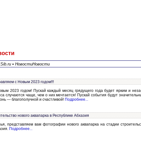
вости
sSib.ru • НовостиНовости
авляем с Новым 2023 годом!!!
овым 2023 годом! Пускай каждый месяц грядущего года будет ярким и нез
са случаются чаще, чем о них мечтается! Пускай события будут значительн
знь — благополучной и счастливой!
Подробнее...
тельство нового аквапарка в Республике Абхазия
зья, представляем вам фотографии нового аквапарка на стадии строительс
азия.
Подробнее...