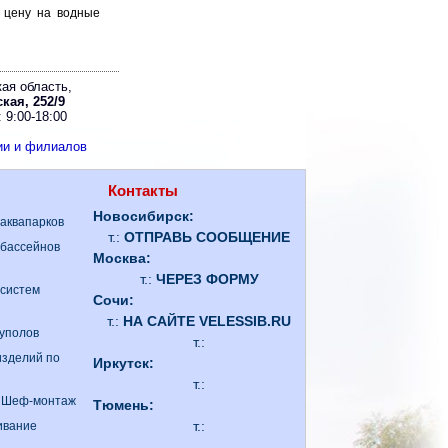
ь цену на водные
ая область,
кая, 252/9
 9:00-18:00
ии и филиалов
Контакты
Новосибирск:
 аквапарков
т.:
ОТПРАВЬ СООБЩЕНИЕ
 бассейнов
Москва:
т.:
ЧЕРЕЗ ФОРМУ
 систем
Сочи:
т.:
НА САЙТЕ VELESSIB.RU
куполов
т.:
изделий по
Иркутск:
т.:
. Шеф-монтаж
Тюмень:
т.:
ивание