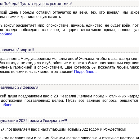
м Победы! Пусть вокруг расцветает мир!
икий День Победы оставил отпечаток на века. Тех, кто воевал, мы искр
имся ими и храним вечную память.
ь вокруг расцветает мир, спокойствие, дружба, единство, не будет войн, пот
ро всегда побеждает все злое, и царит счастливое время, полное ул
обнее...
авляем с 8 марта!!!
дравляем с Международным женским днем! Желаем, чтобы глаза всегда свети
ка никогда не сходила с губ, обаяние и красота были постоянными спутник
олнена гармонией и спокойствием. Еще хотелось бы пожелать любви, уваж
ольше положительных моментов в жизни!
Подробнее...
авляем с 23 февраля
всей души поздравляем вас с 23 Февраля! Желаем побед и отличных наград
 достижения поставленных целей. Пусть все важные вопросы решаются 
обнее...
тупающим 2022 годом и Рождеством!!!
зья, поздравляем вас с наступающим Новым 2022 годом и Рождеством!
ь год подарит вам и вашим близким крепкое здоровье и отличное настроени