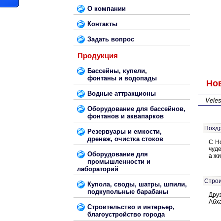
О компании
Контакты
Задать вопрос
Продукция
Бассейны, купели,
фонтаны и водопады
Но
Водные аттракционы
Vele
Оборудование для бассейнов,
фонтанов и аквапарков
Поздр
Резервуары и емкости,
дренаж, очистка стоков
С Н
чуде
Оборудование для
а жи
промышленности и
лабораторий
Строи
Купола, своды, шатры, шпили,
подкупольные барабаны
Дру
Абх
Строительство и интерьер,
благоустройство города