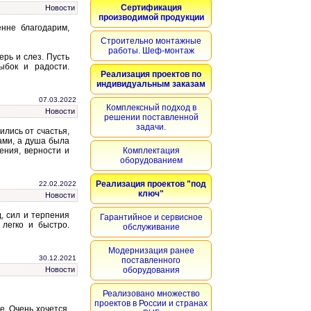
Сертификация
Новости
производимой продукции
енне благодарим,
Строительно монтажные
работы. Шеф-монтаж
ерь и слез. Пусть
ыбок и радости.
Реализация проектов по
индивидуальным заказам
07.03.2022
Комплексный подход в
Новости
решении поставленной
задачи.
лись от счастья,
ами, а душа была
ения, верности и
Комплектация
оборудованием
Реализация проектов "под
22.02.2022
ключ"
Новости
, сил и терпения
Гарантийное и сервисное
легко и быстро.
обслуживание
Модернизация ранее
30.12.2021
поставленного
Новости
оборудования
Реализовано множество
проектов в России и странах
е. Очень хочется,