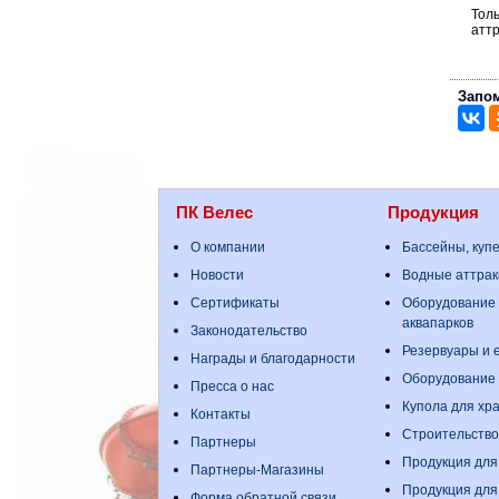
Тол
аттр
Запом
ПК Велес
Продукция
О компании
Бассейны, куп
Новости
Водные аттрак
Сертификаты
Оборудование 
аквапарков
Законодательство
Резервуары и е
Награды и благодарности
Оборудование
Пресса о нас
Купола для хр
Контакты
Строительство
Партнеры
Продукция для
Партнеры-Магазины
Продукция для
Форма обратной связи