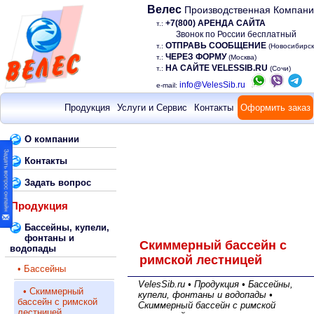
Велес
Производственная Компан
+7(800) АРЕНДА САЙТА
т.:
Звонок по России бесплатный
ОТПРАВЬ СООБЩЕНИЕ
т.:
(Новосибирск
ЧЕРЕЗ ФОРМУ
т.:
(Москва)
НА САЙТЕ VELESSIB.RU
т.:
(Сочи)
info@VelesSib.ru
e-mail:
Продукция
Услуги и Сервис
Контакты
Оформить заказ
О компании
Контакты
Задать вопрос
Продукция
Бассейны, купели,
фонтаны и
Скиммерный бассейн с
водопады
римской лестницей
• Бассейны
VelesSib.ru • Продукция • Бассейны,
• Скиммерный
купели, фонтаны и водопады •
бассейн с римской
Скиммерный бассейн с римской
лестницей