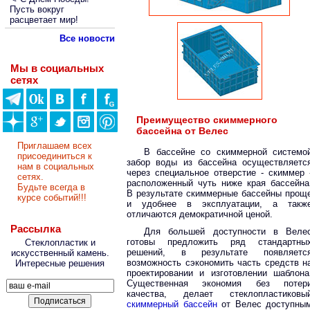
Пусть вокруг
расцветает мир!
Все новости
Мы в социальных
сетях
Преимущество скиммерного
бассейна от Велес
Приглашаем всех
В бассейне со скиммерной системо
присоединиться к
забор воды из бассейна осуществляетс
нам в социальных
через специальное отверстие - скиммер 
сетях.
расположенный чуть ниже края бассейна
Будьте всегда в
В результате скиммерные бассейны прощ
курсе событий!!!
и удобнее в эксплуатации, а такж
отличаются демократичной ценой.
Рассылка
Для большей доступности в Веле
готовы предложить ряд стандартны
Стеклопластик и
решений, в результате появляетс
искусственный камень.
возможность сэкономить часть средств н
Интересные решения
проектировании и изготовлении шаблона
Существенная экономия без потер
качества, делает стеклопластиковы
скиммерный бассейн
от Велес доступны