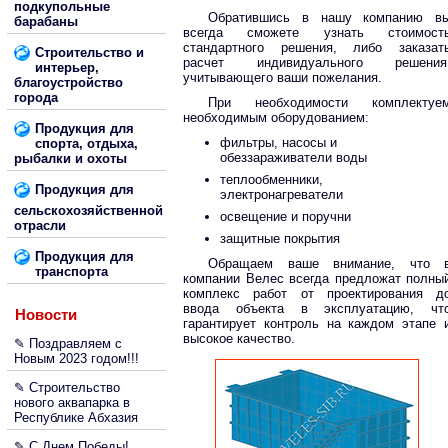
подкупольные
Обратившись в нашу компанию в
барабаны
всегда сможете узнать стоимост
стандартного решения, либо заказат
Строительство и
расчет индивидуального решения
интерьер,
учитывающего ваши пожелания.
благоустройство
города
При необходимости комплектуе
необходимым оборудованием:
Продукция для
фильтры, насосы и
спорта, отдыха,
обеззараживатели воды
рыбалки и охоты
теплообменники,
Продукция для
электронагреватели
сельскохозяйственной
освещение и поручни
отрасли
защитные покрытия
Продукция для
Обращаем ваше внимание, что 
транспорта
компании Велес всегда предложат полны
комплекс работ от проектирования д
ввода объекта в эксплуатацию, чт
Новости
гарантирует контроль на каждом этапе 
высокое качество.
✎ Поздравляем с
Новым 2023 годом!!!
✎ Строительство
нового аквапарка в
Республике Абхазия
✎ С Днем Победы!