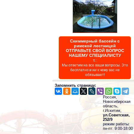
Скиммерный бассейн с
римской лестницей
ОТПРАВЬТЕ СВОЙ ВОПРОС
НАШЕМУ СПЕЦИАЛИСТУ
т.:
Мы ответим на все ваши вопросы. Это
бесплатно и ни к чему вас не
обязывает!
Запомнить страницу:
Россия,
Новосибирская
область,
г.Искитим,
ул.Советская,
252/9
режим работы:
пн-пт: 9:00-18:00