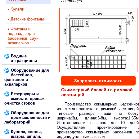
лестницей
• Купели
• Детские фонтаны
• Фонтаны и
водопады для
бассейнов, саун,
аквапарков
Водные
аттракционы
Оборудование для
бассейнов,
фонтанов и
Запросить стоимость
аквапарков
Скиммерный бассейн с римской
Резервуары и
лестницей
емкости, дренаж,
очистка стоков
Производство скиммерных бассейно
из стеклопластика с римской лестницей
Оборудование для
Типовые размеры чаши по борту
промышленности и
ширина:3м, длина:5-8м, высота:1,65м
лабораторий
Изготавливаем в срок до 10 дней
Осуществляем проектирование 
Купола, своды,
производство скиммерных бассейнов п
шатры, шпили,
индивидуальным заказам.