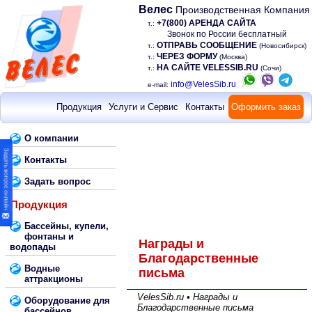
Велес
Производственная Компания
+7(800) АРЕНДА САЙТА
т.:
Звонок по России бесплатный
ОТПРАВЬ СООБЩЕНИЕ
т.:
(Новосибирск)
ЧЕРЕЗ ФОРМУ
т.:
(Москва)
НА САЙТЕ VELESSIB.RU
т.:
(Сочи)
info@VelesSib.ru
e-mail:
Продукция
Услуги и Сервис
Контакты
Оформить заказ
О компании
Контакты
Задать вопрос
Продукция
Бассейны, купели,
фонтаны и
Награды и
водопады
Благодарственные
Водные
письма
аттракционы
VelesSib.ru • Награды и
Оборудование для
Благодарственные письма
бассейнов,