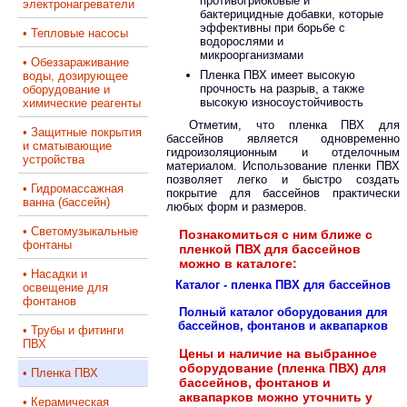
противогрибковые и
электронагреватели
бактерицидные добавки, которые
эффективны при борьбе с
• Тепловые насосы
водорослями и
микроорганизмами
• Обеззараживание
Пленка ПВХ имеет высокую
воды, дозирующее
прочность на разрыв, а также
оборудование и
высокую износоустойчивость
химические реагенты
Отметим, что пленка ПВХ для
• Защитные покрытия
бассейнов является одновременно
и сматывающие
гидроизоляционным и отделочным
устройства
материалом. Использование пленки ПВХ
позволяет легко и быстро создать
• Гидромассажная
покрытие для бассейнов практически
ванна (бассейн)
любых форм и размеров.
• Светомузыкальные
Познакомиться с ним ближе с
фонтаны
пленкой ПВХ для бассейнов
можно в каталоге:
• Насадки и
Каталог - пленка ПВХ для бассейнов
освещение для
фонтанов
Полный каталог оборудования для
бассейнов, фонтанов и аквапарков
• Трубы и фитинги
ПВХ
Цены и наличие на выбранное
оборудование (пленка ПВХ) для
• Пленка ПВХ
бассейнов, фонтанов и
аквапарков можно уточнить у
• Керамическая