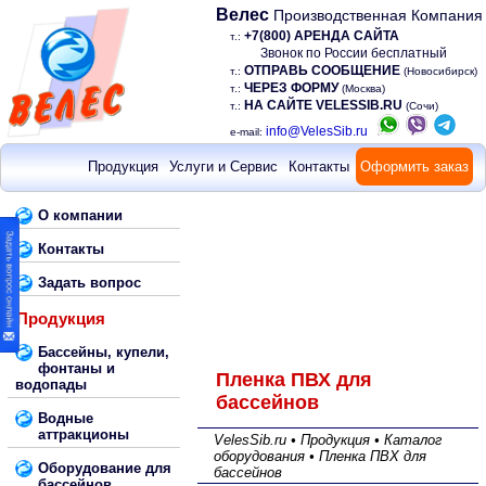
Велес
Производственная Компания
+7(800) АРЕНДА САЙТА
т.:
Звонок по России бесплатный
ОТПРАВЬ СООБЩЕНИЕ
т.:
(Новосибирск)
ЧЕРЕЗ ФОРМУ
т.:
(Москва)
НА САЙТЕ VELESSIB.RU
т.:
(Сочи)
info@VelesSib.ru
e-mail:
Продукция
Услуги и Сервис
Контакты
Оформить заказ
О компании
Контакты
Задать вопрос
Продукция
Бассейны, купели,
фонтаны и
Пленка ПВХ для
водопады
бассейнов
Водные
аттракционы
VelesSib.ru • Продукция • Каталог
оборудования • Пленка ПВХ для
Оборудование для
бассейнов
бассейнов,