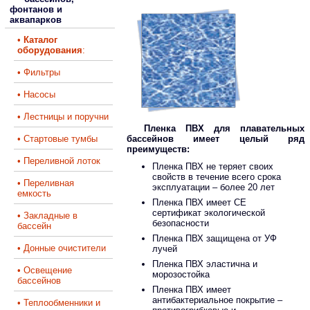
фонтанов и
аквапарков
•
Каталог
оборудования
:
• Фильтры
• Насосы
• Лестницы и поручни
Пленка ПВХ для плавательных
• Стартовые тумбы
бассейнов имеет целый ряд
преимуществ:
• Переливной лоток
Пленка ПВХ не теряет своих
свойств в течение всего срока
• Переливная
эксплуатации – более 20 лет
емкость
Пленка ПВХ имеет СЕ
сертификат экологической
• Закладные в
безопасности
бассейн
Пленка ПВХ защищена от УФ
• Донные очистители
лучей
Пленка ПВХ эластична и
• Освещение
морозостойка
бассейнов
Пленка ПВХ имеет
антибактериальное покрытие –
• Теплообменники и