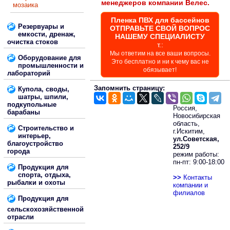
менеджеров компании Велес.
мозаика
Пленка ПВХ для бассейнов
Резервуары и
ОТПРАВЬТЕ СВОЙ ВОПРОС
емкости, дренаж,
НАШЕМУ СПЕЦИАЛИСТУ
очистка стоков
т.:
Мы ответим на все ваши вопросы.
Оборудование для
Это бесплатно и ни к чему вас не
промышленности и
обязывает!
лабораторий
Запомнить страницу:
Купола, своды,
шатры, шпили,
подкупольные
Россия,
барабаны
Новосибирская
область,
Строительство и
г.Искитим,
интерьер,
ул.Советская,
благоустройство
252/9
города
режим работы:
пн-пт: 9:00-18:00
Продукция для
спорта, отдыха,
>>
Контакты
рыбалки и охоты
компании и
филиалов
Продукция для
сельскохозяйственной
отрасли