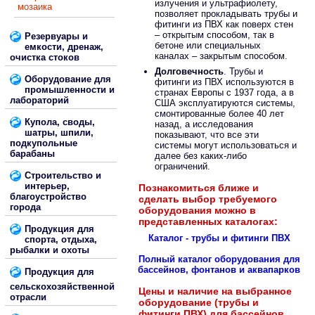
излучения и ультрафиолету,
мозаика
позволяет прокладывать трубы и
фитинги из ПВХ как поверх стен
– открытым способом, так в
Резервуары и
бетоне или специальных
емкости, дренаж,
каналах – закрытым способом.
очистка стоков
Долговечность
. Трубы и
Оборудование для
фитинги из ПВХ используются в
промышленности и
странах Европы с 1937 года, а в
лабораторий
США эксплуатируются системы,
смонтированные более 40 лет
Купола, своды,
назад, а исследования
шатры, шпили,
показывают, что все эти
подкупольные
системы могут использоваться и
барабаны
далее без каких-либо
ограничений.
Строительство и
интерьер,
Познакомиться ближе и
благоустройство
сделать выбор требуемого
города
оборудования можно в
представленных каталогах:
Продукция для
Каталог - трубы и фитинги ПВХ
спорта, отдыха,
рыбалки и охоты
Полный каталог оборудования для
бассейнов, фонтанов и аквапарков
Продукция для
сельскохозяйственной
Цены и наличие на выбранное
отрасли
оборудование (трубы и
фитинги ПВХ) для бассейнов,