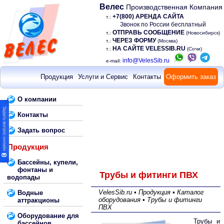
Велес
Производственная Компания
+7(800) АРЕНДА САЙТА
т.:
Звонок по России бесплатный
ОТПРАВЬ СООБЩЕНИЕ
т.:
(Новосибирск)
ЧЕРЕЗ ФОРМУ
т.:
(Москва)
НА САЙТЕ VELESSIB.RU
т.:
(Сочи)
info@VelesSib.ru
e-mail:
Продукция
Услуги и Сервис
Контакты
Оформить заказ
О компании
Контакты
Задать вопрос
Продукция
Бассейны, купели,
фонтаны и
Трубы и фитинги ПВХ
водопады
VelesSib.ru • Продукция • Каталог
Водные
оборудования • Трубы и фитинги
аттракционы
ПВХ
Оборудование для
Трубы и
бассейнов,