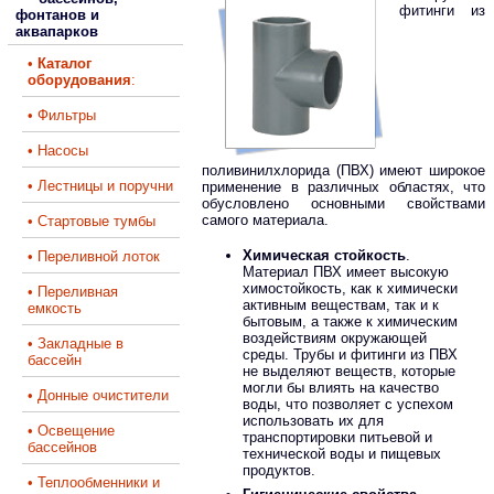
фитинги из
фонтанов и
аквапарков
•
Каталог
оборудования
:
• Фильтры
• Насосы
поливинилхлорида (ПВХ) имеют широкое
• Лестницы и поручни
применение в различных областях, что
обусловлено основными свойствами
самого материала.
• Стартовые тумбы
Химическая стойкость
.
• Переливной лоток
Материал ПВХ имеет высокую
химостойкость, как к химически
• Переливная
активным веществам, так и к
емкость
бытовым, а также к химическим
воздействиям окружающей
• Закладные в
среды. Трубы и фитинги из ПВХ
бассейн
не выделяют веществ, которые
могли бы влиять на качество
• Донные очистители
воды, что позволяет с успехом
использовать их для
• Освещение
транспортировки питьевой и
бассейнов
технической воды и пищевых
продуктов.
• Теплообменники и