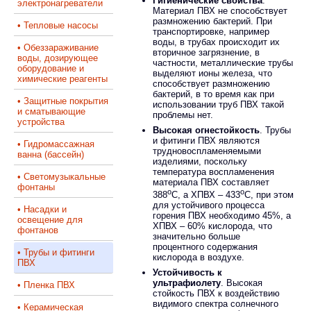
Гигиенические свойства
.
электронагреватели
Материал ПВХ не способствует
размножению бактерий. При
• Тепловые насосы
транспортировке, например
воды, в трубах происходит их
• Обеззараживание
вторичное загрязнение, в
воды, дозирующее
частности, металлические трубы
оборудование и
выделяют ионы железа, что
химические реагенты
способствует размножению
бактерий, в то время как при
• Защитные покрытия
использовании труб ПВХ такой
и сматывающие
проблемы нет.
устройства
Высокая огнестойкость
. Трубы
и фитинги ПВХ являются
• Гидромассажная
трудновоспламеняемыми
ванна (бассейн)
изделиями, поскольку
температура воспламенения
• Светомузыкальные
материала ПВХ составляет
фонтаны
о
о
388
С, а ХПВХ – 433
С, при этом
для устойчивого процесса
• Насадки и
горения ПВХ необходимо 45%, а
освещение для
ХПВХ – 60% кислорода, что
фонтанов
значительно больше
процентного содержания
• Трубы и фитинги
кислорода в воздухе.
ПВХ
Устойчивость к
ультрафиолету
. Высокая
• Пленка ПВХ
стойкость ПВХ к воздействию
видимого спектра солнечного
• Керамическая