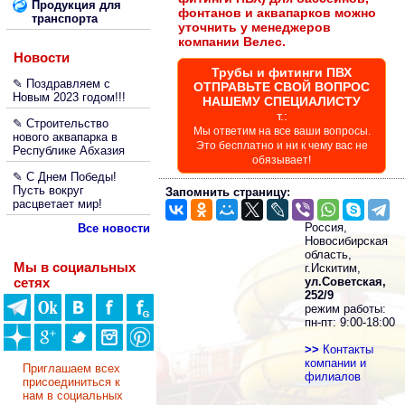
Продукция для
фонтанов и аквапарков можно
транспорта
уточнить у менеджеров
компании Велес.
Новости
Трубы и фитинги ПВХ
✎ Поздравляем с
ОТПРАВЬТЕ СВОЙ ВОПРОС
Новым 2023 годом!!!
НАШЕМУ СПЕЦИАЛИСТУ
т.:
✎ Строительство
Мы ответим на все ваши вопросы.
нового аквапарка в
Это бесплатно и ни к чему вас не
Республике Абхазия
обязывает!
✎ С Днем Победы!
Пусть вокруг
Запомнить страницу:
расцветает мир!
Россия,
Все новости
Новосибирская
область,
Мы в социальных
г.Искитим,
сетях
ул.Советская,
252/9
режим работы:
пн-пт: 9:00-18:00
>>
Контакты
компании и
Приглашаем всех
филиалов
присоединиться к
нам в социальных