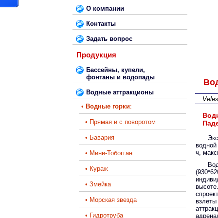
О компании
Контакты
Задать вопрос
Продукция
Бассейны, купели,
фонтаны и водопады
Вод
Водные аттракционы
Vele
•
Водные горки
:
Водн
• Прямая и с поворотом
Пад
• Бавария
Эк
водной 
ч, мак
• Мини-Тобогган
Во
• Кураж
(930*
индив
• Змейка
высоте
спроек
• Морская звезда
взлеты
аттрак
• Гидротруба
адрен