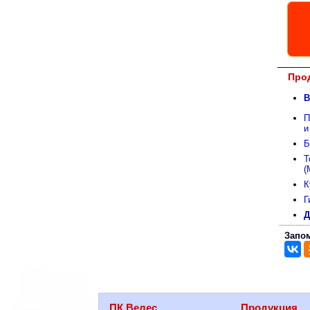
Прод
В
П
и
Б
Т
(
К
Г
Д
Запом
ПК Велес
Продукция