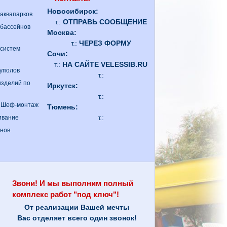
Новосибирск:
 аквапарков
т.:
ОТПРАВЬ СООБЩЕНИЕ
 бассейнов
Москва:
т.:
ЧЕРЕЗ ФОРМУ
 систем
Сочи:
т.:
НА САЙТЕ VELESSIB.RU
куполов
т.:
изделий по
Иркутск:
т.:
. Шеф-монтаж
Тюмень:
т.:
ивание
анов
Звони! И мы выполним полный
комплекс работ "под ключ"!
От реализации Вашей мечты
Вас отделяет всего один звонок!