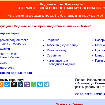
Водные горки. Камикадзе
ОТПРАВЬТЕ СВОЙ ВОПРОС НАШЕМУ СПЕЦИАЛИСТ
т.:
Мы ответим на все ваши вопросы. Это бесплатно и ни к чему вас не обя
укция • Водные горки производства компании Велес:
одные горки:
рямая водная горка
Рафтинг
Бавари
 горка с поворотом
Тобогган (Бодислайд)
Морска
авария
Мультислайд
Цикло
обогган-mini
Семейная
Цунам
Мини-Тобогган)
Камикадзе или
Горки 
ураж
Свободное Падение
идротруба
етские водные горки
нить страницу:
Россия, Новосибирск
г.Искитим,
ул.Советс
режим работы: пн-пт:
>>
Контакты компан
Услуги и Сервис