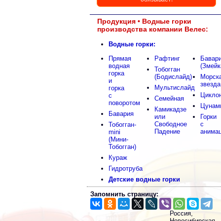
Продукция • Водные горки
производства компании Велес:
Водные горки:
Прямая
Рафтинг
Бавар
водная
(Змейк
Тобогган
горка
(Бодислайд)
Морск
и
звезда
Мультислайд
горка
Цикло
с
Семейная
поворотом
Цунам
Камикадзе
Бавария
или
Горки
Свободное
с
Тобогган-
Падение
анима
mini
(Мини-
Тобогган)
Кураж
Гидротруба
Детские водные горки
Запомнить страницу:
Россия,
Новосибирская