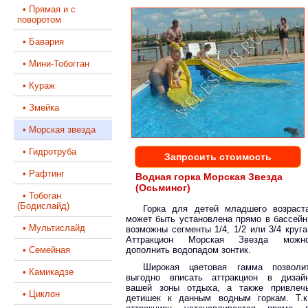
• Прямая и с
поворотом
• Бавария
• Мини-Тобогган
• Кураж
• Змейка
• Морская звезда
• Гидротруба
Запросить стоимость
• Рафтинг
Водная горка Морская Звезда
(Осьминог)
• Тобоган
(Бодислайд)
Горка для детей младшего возраст
может быть установлена прямо в бассейн
• Мультислайд
возможны сегменты 1/4, 1/2 или 3/4 круга
Аттракцион Морская Звезда можн
• Семейная
дополнить водопадом зонтик.
Широкая цветовая гамма позволи
• Камикадзе
выгодно вписать аттракцион в дизай
вашей зоны отдыха, а также привлеч
• Циклон
детишек к данным водным горкам. Т.к