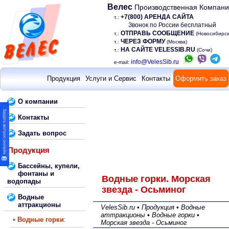
Велес
Производственная Компан
+7(800) АРЕНДА САЙТА
т.:
Звонок по России бесплатный
ОТПРАВЬ СООБЩЕНИЕ
т.:
(Новосибирск
ЧЕРЕЗ ФОРМУ
т.:
(Москва)
НА САЙТЕ VELESSIB.RU
т.:
(Сочи)
info@VelesSib.ru
e-mail:
Продукция
Услуги и Сервис
Контакты
Оформить заказ
О компании
Контакты
Задать вопрос
Продукция
Бассейны, купели,
фонтаны и
Водные горки. Морская
водопады
звезда - Осьминог
Водные
аттракционы
VelesSib.ru • Продукция • Водные
аттракционы • Водные горки •
•
Водные горки
:
Морская звезда - Осьминог