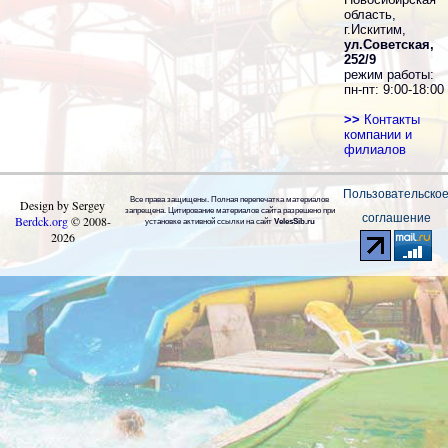
область,
г.Искитим,
ул.Советская,
252/9
режим работы:
пн-пт: 9:00-18:00
>>
Контакты
компании и
филиалов
Пользовательско
Все права защищены. Полная перепечатка материалов
Design by Sergey
запрещена. Цитирование материалов сайта разрешено при
соглашение
Berdck.org
©
2008
-
установке активной ссылки на сайт
VelesSib.ru
2026