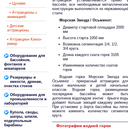
аттракцион устанавливается прямо 
• Цунами
бассейн, все необходимые металлически
конструкции выполняются из нержавеюще
• Аттракционы с
стали.
анимацией
Морская Звезда / Осьминог:
• Детские
Диаметр стартовой площадки 2000
аттракционы
мм
Высота старта 1050 мм
• Аттракцион Каноэ-
ривер
Возможна сегментация 1/4, 1/2,
3/4 круга
Длина каждого ската горок 3105
Оборудование для
мм
бассейнов,
фонтанов и
Изменяемое количество скатов
аквапарков
горок
Водная горка Морская Звезда ил
Резервуары и
Осьминог - прекрасный аттракцион дл
емкости, дренаж,
самых маленьких и детей начальны
очистка стоков
классов. Водная горка, размещенна
посередине бассейна может быт
Оборудование для
дополнена водопадом зонтик - брызги вод
промышленности и
добавят больше эмоций каждому ребенку
лабораторий
При установке у борта бассейна вы легк
можете изменять количество сегменто
Купола, своды,
круга.
шатры, шпили,
подкупольные
барабаны
Фотографии водной горки