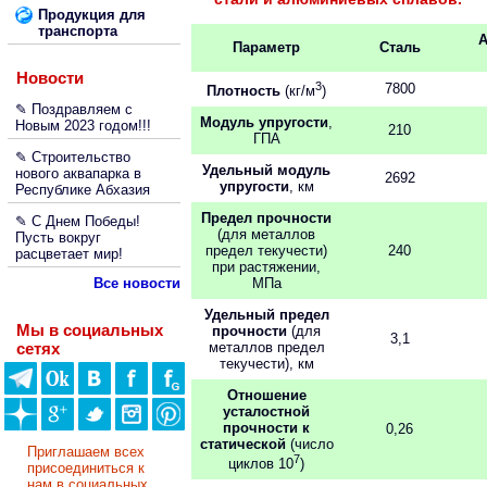
Продукция для
транспорта
Параметр
Сталь
Новости
3
7800
Плотность
(кг/м
)
✎ Поздравляем с
Модуль упругости
,
Новым 2023 годом!!!
210
ГПА
✎ Строительство
Удельный модуль
нового аквапарка в
2692
упругости
, км
Республике Абхазия
Предел прочности
✎ С Днем Победы!
(для металлов
Пусть вокруг
предел текучести)
240
расцветает мир!
при растяжении,
Все новости
МПа
Удельный предел
Мы в социальных
прочности
(для
3,1
сетях
металлов предел
текучести), км
Отношение
усталостной
прочности к
0,26
статической
(число
Приглашаем всех
7
циклов 10
)
присоединиться к
нам в социальных