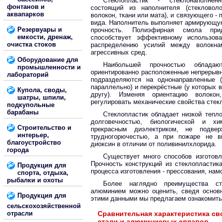
Стеклопластик - стеклонаполнен
фонтанов и
состоящий из наполнителя (стекловол
аквапарков
волокон, ткани или мата), и связующего 
вида. Наполнитель выполняет армирующу
Резервуары и
прочность. Полиэфирная смола прид
емкости, дренаж,
способствует эффективному использов
очистка стоков
распределению усилий между волокна
агрессивных сред.
Оборудование для
Наибольшей прочностью обладают
промышленности и
ориентированно расположенные непрерывн
лабораторий
подразделяются на однонаправленные 
параллельно) и перекрёстные (у которых 
Купола, своды,
другу). Изменяя ориентацию волоко
шатры, шпили,
регулировать механические свойства стек
подкупольные
барабаны
Стеклопластик обладает низкой тепл
долговечностью, биологической и хи
Строительство и
прекрасным диэлектриком, не подве
интерьер,
трудногорючестью, а при пожаре не в
благоустройство
диоксин в отличии от поливинилхлорида.
города
Существует много способов изготовл
Прочность конструкций из стеклопластик
Продукция для
процесса изготовления - прессования, намо
спорта, отдыха,
рыбалки и охоты
Более наглядно преимущества ст
алюминием можно оценить, сведя основ
Продукция для
этими данными мы предлагаем ознакомить
сельскохозяйственной
отрасли
Сравнительная характеристика св
стали и алюминиевых сплавов.