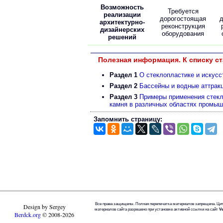
Возможность
Требуется
реализации
дорогостоящая
архитектурно-
реконструкция
дизайнерских
оборудования
решений
Полезная информация. К списку ст
Раздел 1
О стеклопластике и искус
Раздел 2
Бассейны и водные аттрак
Раздел 3
Примеры применения стекл
камня в различных областях промы
Запомнить страницу:
Все права защищены. Полная перепечатка материалов запрещена. Ци
Design by Sergey
материалов сайта разрешено при установке активной ссылки на сайт
Ve
Berdck.org
©
2008
-2026