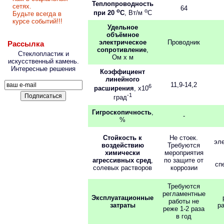
Теплопроводность
сетях.
64
o
o
при 20
C
, Вт/м
C
Будьте всегда в
курсе событий!!!
Удельное
объёмное
электрическое
Проводник
Рассылка
сопротивление
,
Стеклопластик и
Ом x м
искусственный камень.
Интересные решения
Коэффициент
линейного
11,9-14,2
6
расширения
, x10
-1
град
Гигроскопичность
,
-
%
Стойкость к
Не стоек.
эл
воздействию
Требуются
химически
мероприятия
агрессивных сред
,
по защите от
сп
солевых растворов
коррозии
Требуются
регламентные
Эксплуатационные
работы не
затраты
ра
реже 1-2 раза
в год