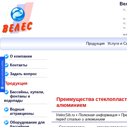
Ве
т.:
т.:
т.:
т.:
e-
Продукция
Услуги и С
О компании
Контакты
Задать вопрос
Продукция
Бассейны, купели,
фонтаны и
Преимущества стеклопласт
водопады
алюминием
Водные
аттракционы
VelesSib.ru • Полезная информация • 
перед сталью и алюминием
Оборудование для
бассейнов,