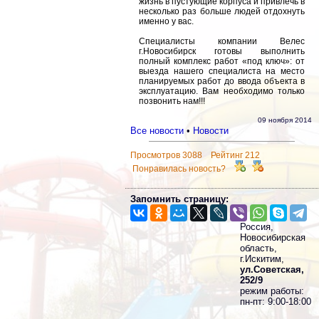
жизнь в пустующие корпуса и привлечь в
несколько раз больше людей отдохнуть
именно у вас.
Специалисты компании Велес
г.Новосибирск готовы выполнить
полный комплекс работ «под ключ»: от
выезда нашего специалиста на место
планируемых работ до ввода объекта в
эксплуатацию. Вам необходимо только
позвонить нам!!!
09 ноября 2014
Все новости
•
Новости
Просмотров 3088 Рейтинг 212
Понравилась новость?
Запомнить страницу:
Россия,
Новосибирская
область,
г.Искитим,
ул.Советская,
252/9
режим работы:
пн-пт: 9:00-18:00