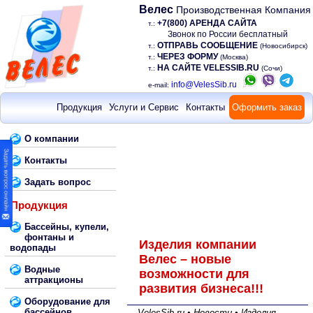
Велес
Производственная Компания
+7(800) АРЕНДА САЙТА
т.:
Звонок по России бесплатный
ОТПРАВЬ СООБЩЕНИЕ
т.:
(Новосибирск)
ЧЕРЕЗ ФОРМУ
т.:
(Москва)
НА САЙТЕ VELESSIB.RU
т.:
(Сочи)
info@VelesSib.ru
e-mail:
Продукция
Услуги и Сервис
Контакты
Оформить заказ
О компании
Контакты
Задать вопрос
Продукция
Бассейны, купели,
фонтаны и
Изделия компании
водопады
Велес – новые
Водные
возможности для
аттракционы
развития бизнеса!!!
Оборудование для
бассейнов,
VelesSib.ru • Новости • Изделия