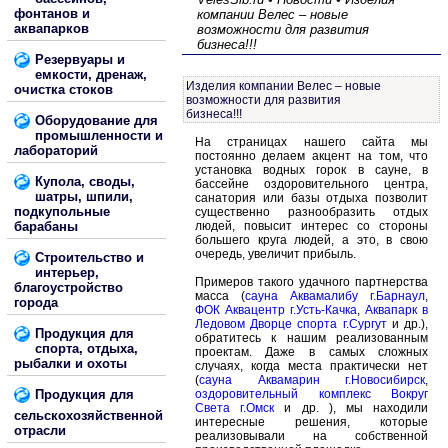
фонтанов и
компании Велес – новые
аквапарков
возможности для развития
бизнеса!!!
Резервуары и
емкости, дренаж,
Изделия компании Велес – новые
очистка стоков
возможности для развития
бизнеса!!!
Оборудование для
промышленности и
На страницах нашего сайта мы
лабораторий
постоянно делаем акцент на том, что
установка водных горок в сауне, в
Купола, своды,
бассейне оздоровительного центра,
шатры, шпили,
санатория или базы отдыха позволит
подкупольные
существенно разнообразить отдых
барабаны
людей, повысит интерес со стороны
большего круга людей, а это, в свою
очередь, увеличит прибыль.
Строительство и
интерьер,
Примеров такого удачного партнерства
благоустройство
масса (
сауна Аквамалибу г.Барнаул
,
города
ФОК Аквацентр г.Усть-Качка
,
Аквапарк в
Ледовом Дворце спорта г.Сургут
и др.),
Продукция для
обратитесь к нашим реализованным
спорта, отдыха,
проектам. Даже в самых сложных
рыбалки и охоты
случаях, когда места практически нет
(
сауна Аквамарин г.Новосибирск
,
Продукция для
оздоровительный комплекс Вокруг
Света г.Омск
и др. ), мы находили
сельскохозяйственной
интересные решения, которые
отрасли
реализовывали на собственной