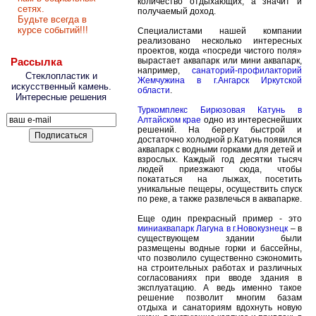
количество отдыхающих, а значит и
сетях.
получаемый доход.
Будьте всегда в
курсе событий!!!
Специалистами нашей компании
реализовано несколько интересных
проектов, когда «посреди чистого поля»
Рассылка
вырастает аквапарк или мини аквапарк,
например,
санаторий-профилакторий
Стеклопластик и
Жемчужина в г.Ангарск Иркутской
искусственный камень.
области
.
Интересные решения
Туркомплекс Бирюзовая Катунь в
Алтайском крае
одно из интереснейших
решений. На берегу быстрой и
достаточно холодной р.Катунь появился
аквапарк с водными горками для детей и
взрослых. Каждый год десятки тысяч
людей приезжают сюда, чтобы
покататься на лыжах, посетить
уникальные пещеры, осуществить спуск
по реке, а также развлечься в аквапарке.
Еще один прекрасный пример - это
миниаквапарк Лагуна в г.Новокузнецк
– в
существующем здании были
размещены водные горки и бассейны,
что позволило существенно сэкономить
на строительных работах и различных
согласованиях при вводе здания в
эксплуатацию. А ведь именно такое
решение позволит многим базам
отдыха и санаториям вдохнуть новую