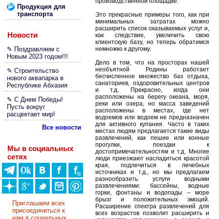
производственной площадке.
Продукция для
транспорта
Это прекрасные примеры того, как при
минимальных затратах можно
расширить список оказываемых услуг и,
Новости
как следствие, увеличить свою
клиентскую базу, но теперь обратимся
✎ Поздравляем с
немножко к другому.
Новым 2023 годом!!!
Дело в том, что на просторах нашей
необъятной Родины работает
✎ Строительство
бесчисленное множество баз отдыха,
нового аквапарка в
санаториев, оздоровительных центров
Республике Абхазия
и т.д. Прекрасно, когда они
расположены на берегу океана, моря,
✎ С Днем Победы!
реки или озера, но масса заведений
Пусть вокруг
расположены в местах, где нет
расцветает мир!
водоемов или водоем не предназначен
для активного купания. Часто в таких
Все новости
местах людям предлагается такие виды
развлечений, как пешие или конные
прогулки, поездки к
Мы в социальных
достопримечательностям и т.д. Многие
сетях
люди приезжают насладиться красотой
края, подлечиться в лечебных
источниках и т.д., но мы предлагаем
разнообразить услуги водными
развлечениями: бассейны, водные
горки, фонтаны и водопады – море
брызг и положительных эмоций.
Приглашаем всех
Расширение спектра развлечений для
присоединиться к
всех возрастов позволит расширить и
нам в социальных