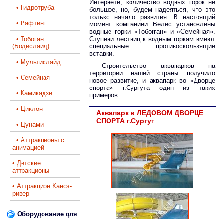
Интернете, количество водных горок не
• Гидротруба
большое, но, будем надеяться, что это
только начало развития. В настоящий
• Рафтинг
момент компанией Велес установлены
водные горки «Тобогган» и «Семейная».
• Тобоган
Ступени лестниц к водным горкам имеют
(Бодислайд)
специальные противоскользящие
вставки.
• Мультислайд
Строительство аквапарков на
территории нашей страны получило
• Семейная
новое развитие, и аквапарк во «Дворце
спорта» г.Сургута один из таких
• Камикадзе
примеров.
• Циклон
Аквапарк в ЛЕДОВОМ ДВОРЦЕ
СПОРТА г.Сургут
• Цунами
• Аттракционы с
анимацией
• Детские
аттракционы
• Аттракцион Каноэ-
ривер
Оборудование для