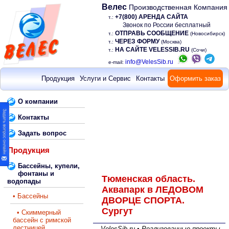
Велес
Производственная Компания
+7(800) АРЕНДА САЙТА
т.:
Звонок по России бесплатный
ОТПРАВЬ СООБЩЕНИЕ
т.:
(Новосибирск)
ЧЕРЕЗ ФОРМУ
т.:
(Москва)
НА САЙТЕ VELESSIB.RU
т.:
(Сочи)
info@VelesSib.ru
e-mail:
Продукция
Услуги и Сервис
Контакты
Оформить заказ
О компании
Контакты
Задать вопрос
Продукция
Бассейны, купели,
фонтаны и
Тюменская область.
водопады
Аквапарк в ЛЕДОВОМ
• Бассейны
ДВОРЦЕ СПОРТА.
Сургут
• Скиммерный
бассейн с римской
лестницей
VelesSib.ru • Реализованные проекты