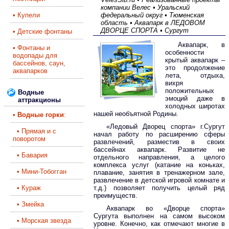
компании Велес • Уральский
• Купели
федеральный округ • Тюменская
область • Аквапарк в ЛЕДОВОМ
ДВОРЦЕ СПОРТА • Сургут
• Детские фонтаны
Аквапарк, в
• Фонтаны и
особенности
водопады для
крытый аквапарк –
бассейнов, саун,
это продолжение
аквапарков
лета, отдыха,
вихря
положительных
Водные
эмоций даже в
аттракционы
холодных широтах
нашей необъятной Родины.
•
Водные горки
:
«Ледовый Дворец спорта» г.Сургут
• Прямая и с
начал работу по расширению сферы
поворотом
развлечений, разместив в своих
бассейнах аквапарк. Развитие не
• Бавария
отдельного направления, а целого
комплекса услуг (катание на коньках,
• Мини-Тобогган
плавание, занятия в тренажерном зале,
развлечение в детской игровой комнате и
• Кураж
т.д.) позволяет получить целый ряд
преимуществ.
• Змейка
Аквапарк во «Дворце спорта»
Сургута выполнен на самом высоком
• Морская звезда
уровне. Конечно, как отмечают многие в