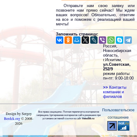
Отправьте нам свою заявку или
позвоните нам прямо сейчас! Мы ждем
ваших вопросов! Обязательно, ответим
на все и поможем с реализацией вашей
мечты!
Запомнить страницу:
Россия,
Новосибирская
область,
г.Искитим,
ул.Советская,
252/9
режим работы:
пн-пт: 9:00-18:00
>>
Контакты
компании и
филиалов
Пользовательское
Все права защищены. Полная перепечатка материалов
Design by Sergey
запрещена. Цитирование материалов сайта разрешено при
соглашение
Berdck.org
©
2008
-
установке активной ссылки на сайт
VelesSib.ru
2026