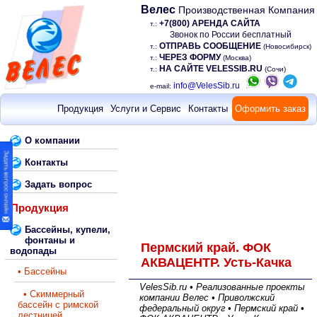
Велес
Производственная Компания
+7(800) АРЕНДА САЙТА
т.:
Звонок по России бесплатный
ОТПРАВЬ СООБЩЕНИЕ
т.:
(Новосибирск)
ЧЕРЕЗ ФОРМУ
т.:
(Москва)
НА САЙТЕ VELESSIB.RU
т.:
(Сочи)
info@VelesSib.ru
e-mail:
Продукция
Услуги и Сервис
Контакты
Оформить заказ
О компании
Контакты
Задать вопрос
Продукция
Бассейны, купели,
фонтаны и
Пермский край. ФОК
водопады
АКВАЦЕНТР. Усть-Качка
• Бассейны
VelesSib.ru • Реализованные проекты
• Скиммерный
компании Велес • Приволжский
бассейн с римской
федеральный округ • Пермский край •
лестницей