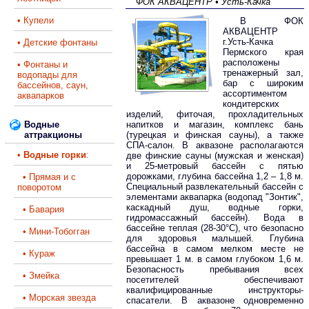
ФОК АКВАЦЕНТР • Усть-Качка
• Купели
В ФОК
АКВАЦЕНТР
г.Усть-Качка
• Детские фонтаны
Пермского края
расположены
• Фонтаны и
тренажерный зал,
водопады для
бар с широким
бассейнов, саун,
ассортиментом
аквапарков
кондитерских
изделий, фиточая, прохладительных
Водные
напитков и магазин, комплекс бань
аттракционы
(турецкая и финская сауны), а также
СПА-салон. В аквазоне располагаются
•
Водные горки
:
две финские сауны (мужская и женская)
и 25-метровый бассейн с пятью
дорожками, глубина бассейна 1,2 – 1,8 м.
• Прямая и с
Специальный развлекательный бассейн с
поворотом
элементами аквапарка (водопад "Зонтик",
каскадный душ, водные горки,
• Бавария
гидромассажный бассейн). Вода в
бассейне теплая (28-30°C), что безопасно
• Мини-Тобогган
для здоровья малышей. Глубина
бассейна в самом мелком месте не
• Кураж
превышает 1 м. в самом глубоком 1,6 м.
Безопасность пребывания всех
• Змейка
посетителей обеспечивают
квалифицированные инструкторы-
• Морская звезда
спасатели. В аквазоне одновременно