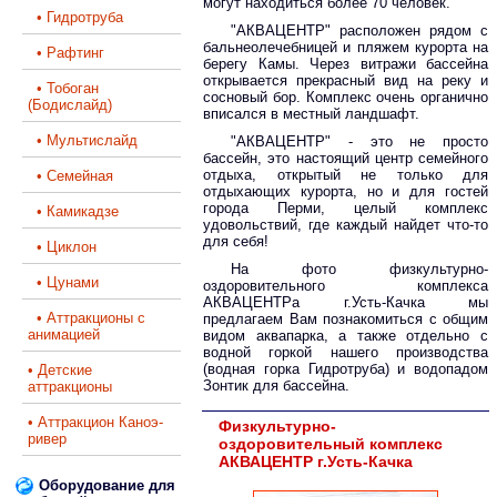
могут находиться более 70 человек.
• Гидротруба
"АКВАЦЕНТР" расположен рядом с
бальнеолечебницей и пляжем курорта на
• Рафтинг
берегу Камы. Через витражи бассейна
открывается прекрасный вид на реку и
• Тобоган
сосновый бор. Комплекс очень органично
(Бодислайд)
вписался в местный ландшафт.
• Мультислайд
"АКВАЦЕНТР" - это не просто
бассейн, это настоящий центр семейного
отдыха, открытый не только для
• Семейная
отдыхающих курорта, но и для гостей
города Перми, целый комплекс
• Камикадзе
удовольствий, где каждый найдет что-то
для себя!
• Циклон
На фото физкультурно-
• Цунами
оздоровительного комплекса
АКВАЦЕНТРа г.Усть-Качка мы
• Аттракционы с
предлагаем Вам познакомиться с общим
анимацией
видом аквапарка, а также отдельно с
водной горкой нашего производства
(водная горка Гидротруба) и водопадом
• Детские
Зонтик для бассейна.
аттракционы
• Аттракцион Каноэ-
Физкультурно-
ривер
оздоровительный комплекс
АКВАЦЕНТР г.Усть-Качка
Оборудование для