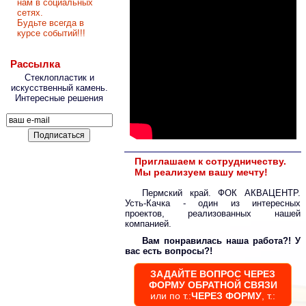
нам в социальных
сетях.
Будьте всегда в
курсе событий!!!
Рассылка
Стеклопластик и
искусственный камень.
Интересные решения
Приглашаем к сотрудничеству.
Мы реализуем вашу мечту!
Пермский край. ФОК АКВАЦЕНТР.
Усть-Качка - один из интересных
проектов, реализованных нашей
компанией.
Вам понравилась наша работа?! У
вас есть вопросы?!
ЗАДАЙТЕ ВОПРОС ЧЕРЕЗ
ФОРМУ ОБРАТНОЙ СВЯЗИ
или по т.:
ЧЕРЕЗ ФОРМУ
, т.: