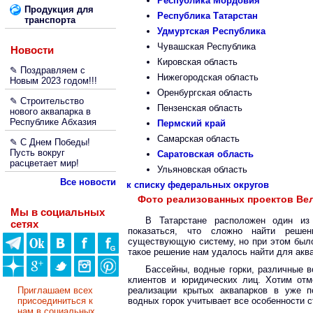
Республика Мордовия
Продукция для
Республика Татарстан
транспорта
Удмуртская Республика
Чувашская Республика
Новости
Кировская область
✎ Поздравляем с
Нижегородская область
Новым 2023 годом!!!
Оренбургская область
✎ Строительство
Пензенская область
нового аквапарка в
Республике Абхазия
Пермский край
Самарская область
✎ С Днем Победы!
Пусть вокруг
Саратовская область
расцветает мир!
Ульяновская область
Все новости
к списку федеральных округов
Фото реализованных проектов Вел
Мы в социальных
В Татарстане расположен один из
сетях
показаться, что сложно найти реше
существующую систему, но при этом был
такое решение нам удалось найти для акв
Бассейны, водные горки, различные 
клиентов и юридических лиц. Хотим отм
Приглашаем всех
реализации крытых аквапарков в уже по
присоединиться к
водных горок учитывает все особенности с
нам в социальных