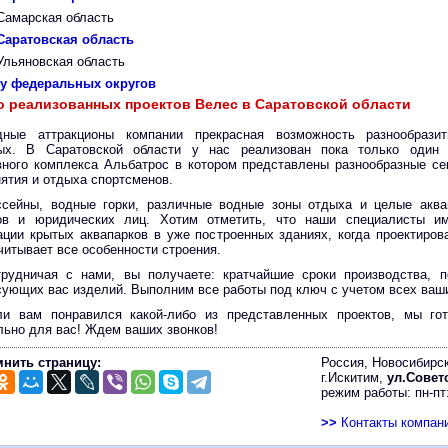
Самарская область
Саратовская область
Ульяновская область
ку федеральных округов
о реализованных проектов Велес в Саратовской области
дные аттракционы компании прекрасная возможность разнообрази
ых. В Саратовской области у нас реализован пока только один
вного комплекса Альбатрос в котором представлены разнообразные се
нятия и отдыха спортсменов.
ссейны, водные горки, различные водные зоны отдыха и целые аква
ов и юридических лиц. Хотим отметить, что наши специалисты и
ации крытых аквапарков в уже построенных зданиях, когда проектиров
читывает все особенности строения.
трудничая с нами, вы получаете: кратчайшие сроки производства, 
сующих вас изделий. Выполним все работы под ключ с учетом всех ваш
ли вам понравился какой-либо из представленных проектов, мы гот
льно для вас! Ждем ваших звонков!
нить страницу:
Россия, Новосибирск
г.Искитим,
ул.Советс
режим работы: пн-пт:
>>
Контакты компан