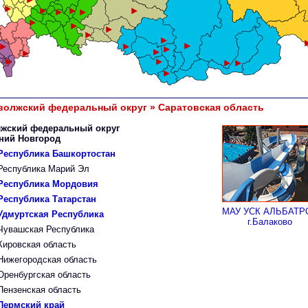
волжский федеральный округ » Саратовская область
жский федеральный округ
жний Новгород
Республика Башкортостан
Республика Марий Эл
Республика Мордовия
Республика Татарстан
МАУ УСК АЛЬБАТР
Удмуртская Республика
г.Балаково
Чувашская Республика
Кировская область
Нижегородская область
Оренбургская область
Пензенская область
Пермский край