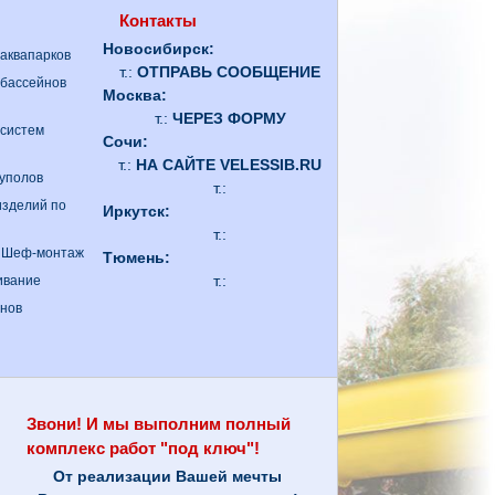
Контакты
Новосибирск:
 аквапарков
т.:
ОТПРАВЬ СООБЩЕНИЕ
 бассейнов
Москва:
т.:
ЧЕРЕЗ ФОРМУ
 систем
Сочи:
т.:
НА САЙТЕ VELESSIB.RU
куполов
т.:
изделий по
Иркутск:
т.:
. Шеф-монтаж
Тюмень:
т.:
ивание
анов
Звони! И мы выполним полный
комплекс работ "под ключ"!
От реализации Вашей мечты