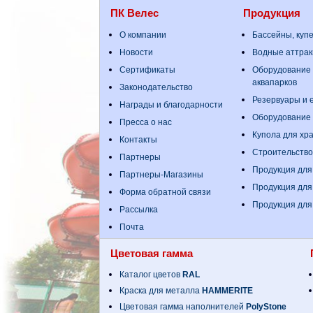
ПК Велес
Продукция
О компании
Бассейны, куп
Новости
Водные аттрак
Сертификаты
Оборудование 
аквапарков
Законодательство
Резервуары и е
Награды и благодарности
Оборудование
Пресса о нас
Купола для хр
Контакты
Строительство
Партнеры
Продукция для
Партнеры-Магазины
Продукция для
Форма обратной связи
Продукция для
Рассылка
Почта
Цветовая гамма
Каталог цветов
RAL
Краска для металла
HAMMERITE
Цветовая гамма наполнителей
PolyStone