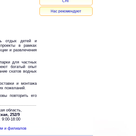
СНГ
Нас рекомендуют
ть отдых детей и
 проекты в рамках
кции и развлечения
парки для частных
меют богатый опыт
ание скатов водных
поставки и монтажа
их пожеланий.
овы повторить его
ая область,
кая, 252/9
 9:00-18:00
ии и филиалов