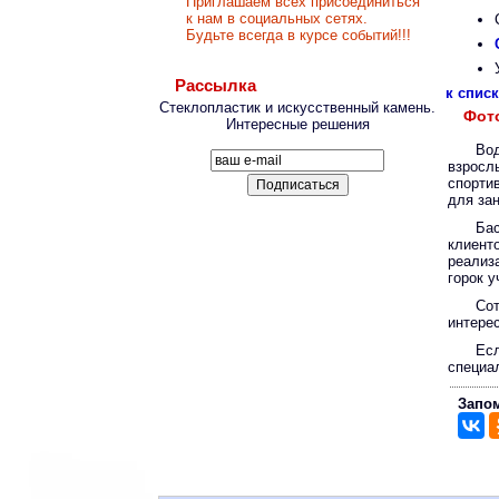
Приглашаем всех присоединиться
к нам в социальных сетях.
Будьте всегда в курсе событий!!!
Рассылка
к спис
Стеклопластик и искусственный камень.
Фот
Интересные решения
Во
взросл
спорти
для за
Ба
клиент
реализ
горок у
Со
интере
Ес
специа
Запом