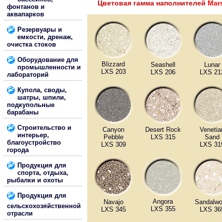
Цветовая гамма наполнителей
Mar
фонтанов и
аквапарков
Резервуары и
емкости, дренаж,
очистка стоков
Оборудование для
Blizzard
Seashell
Lunar
промышленности и
LXS 203
LXS 206
LXS 21
лабораторий
Купола, своды,
шатры, шпили,
подкупольные
барабаны
Строительство и
Canyon
Desert Rock
Venetia
интерьер,
Pebble
LXS 315
Sand
благоустройство
LXS 309
LXS 31
города
Продукция для
спорта, отдыха,
рыбалки и охоты
Продукция для
Angora
Navajo
Sandalw
сельскохозяйственной
LXS 355
LXS 345
LXS 36
отрасли