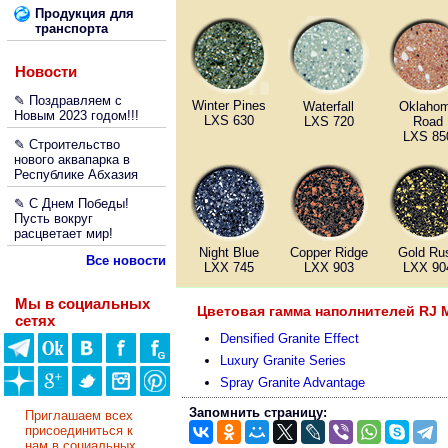
Продукция для
транспорта
Новости
✎ Поздравляем с
Winter Pines
Waterfall
Oklaho
Новым 2023 годом!!!
LXS 630
LXS 720
Road
LXS 85
✎ Строительство
нового аквапарка в
Республике Абхазия
✎ С Днем Победы!
Пусть вокруг
расцветает мир!
Night Blue
Copper Ridge
Gold Ru
Все новости
LXX 745
LXX 903
LXX 90
Мы в социальных
Цветовая гамма наполнителей RJ M
сетях
Densified Granite Effect
Luxury Granite Series
Spray Granite Advantage
Запомнить страницу:
Приглашаем всех
присоединиться к
нам в социальных