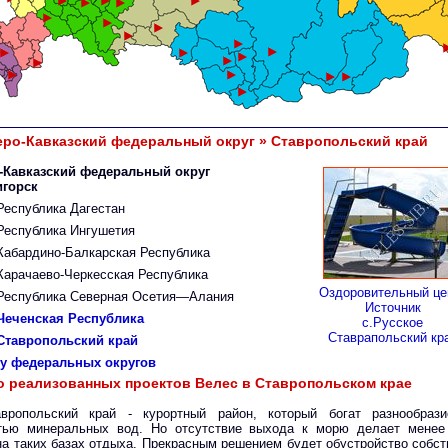
еро-Кавказский федеральный округ » Ставропольский край
-Кавказский федеральный округ
тигорск
Республика Дагестан
Республика Ингушетия
Кабардино-Балкарская Республика
Карачаево-Черкесская Республика
Оздоровительный це
Республика Северная Осетия—Алания
Источник
Чеченская Республика
с.Русское
Ставрапольский кр
Ставропольский край
ку федеральных округов
о реализованных проектов Велес в Ставропольском крае
авропольский край - курортный район, который богат разнообрази
тью минеральных вод. Но отсутствие выхода к морю делает менее
на таких базах отдыха. Прекрасным решением будет обустройство собст