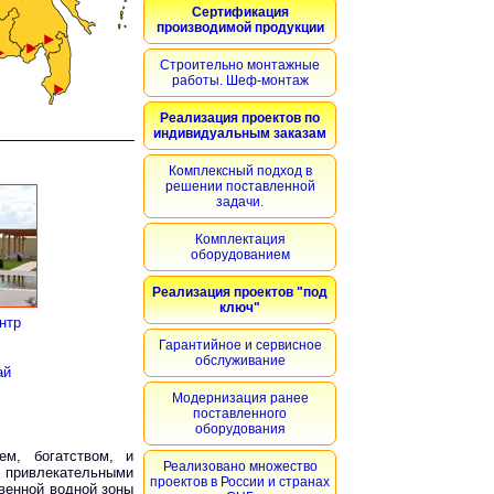
Сертификация
производимой продукции
Строительно монтажные
работы. Шеф-монтаж
Реализация проектов по
индивидуальным заказам
Комплексный подход в
решении поставленной
задачи.
Комплектация
оборудованием
Реализация проектов "под
ключ"
нтр
Гарантийное и сервисное
обслуживание
ай
Модернизация ранее
поставленного
оборудования
ем, богатством, и
Реализовано множество
 привлекательными
проектов в России и странах
венной водной зоны