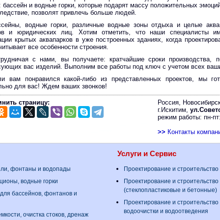
: бассейн и водные горки, которые подарят массу положительных эмоц
 следствие, позволят привлечь больше людей.
ссейны, водные горки, различные водные зоны отдыха и целые аква
ов и юридических лиц. Хотим отметить, что наши специалисты и
ации крытых аквапарков в уже построенных зданиях, когда проектиров
читывает все особенности строения.
трудничая с нами, вы получаете: кратчайшие сроки производства, 
сующих вас изделий. Выполним все работы под ключ с учетом всех ваш
ли вам понравился какой-либо из представленных проектов, мы гот
льно для вас! Ждем ваших звонков!
нить страницу:
Россия, Новосибирск
г.Искитим,
ул.Советс
режим работы: пн-пт:
>>
Контакты компан
Услуги и Сервис
ели, фонтаны и водопады
Проектирование и строительство
ционы, водные горки
Проектирование и строительство
(стеклопластиковые и бетонные)
для бассейнов, фонтанов и
Проектирование и строительство
водоочистки и водоотведения
мкости, очистка стоков, дренаж