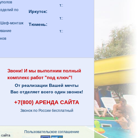
куполов
т.:
изделий по
Иркутск:
т.:
. Шеф-монтаж
Тюмень:
т.:
ивание
анов
Звони! И мы выполним полный
комплекс работ "под ключ"!
От реализации Вашей мечты
Вас отделяет всего один звонок!
+7(800) АРЕНДА САЙТА
Звонок по России бесплатный
Пользовательское соглашение
 сайта