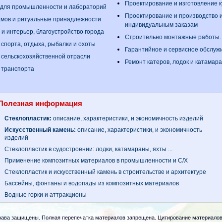
Проектирование и изготовление 
 для промышленности и лабораторий
Проектирование и производство 
амов и ритуальные принадлежности
индивидуальным заказам
 и интерьер, благоустройство города
Строительно монтажные работы
 спорта, отдыха, рыбалки и охоты
Гарантийное и сервисное обслуж
 сельскохозяйственной отрасли
Ремонт катеров, лодок и катамар
 транспорта
Полезная информация
Стеклопластик:
описание, характеристики, и экономичность изделий
Искусственный камень:
описание, характеристики, и экономичность
изделий
Стеклопластик в судостроении: лодки, катамараны, яхты ...
Применение композитных материалов в промышленности и С/Х
Стеклопластик и искусственный камень в строительстве и архитектуре
Бассейны, фонтаны и водопады из композитных материалов
Водные горки и аттракционы
рава защищены. Полная перепечатка материалов запрещена. Цитирование материалов