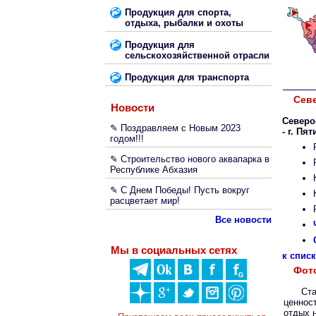
Продукция для спорта,
отдыха, рыбалки и охоты
Продукция для
сельскохозяйственной отрасли
Продукция для транспорта
Сев
Новости
Северо
✎ Поздравляем с Новым 2023
- г. Пя
годом!!!
✎ Строительство нового аквапарка в
Республике Абхазия
✎ С Днем Победы! Пусть вокруг
расцветает мир!
Все новости
Мы в социальных сетях
к спис
Фот
Ст
ценнос
отдых 