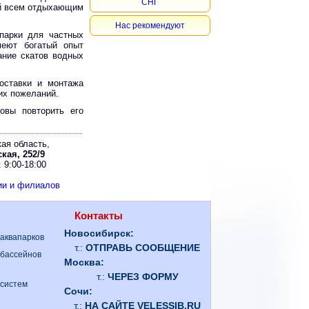
СНГ
ий всем отдыхающим
Нас рекомендуют
парки для частных
меют богатый опыт
ание скатов водных
поставки и монтажа
их пожеланий.
овы повторить его
ая область,
кая, 252/9
 9:00-18:00
ии и филиалов
Контакты
Новосибирск:
 аквапарков
т.:
ОТПРАВЬ СООБЩЕНИЕ
 бассейнов
Москва:
т.:
ЧЕРЕЗ ФОРМУ
 систем
Сочи:
т.:
НА САЙТЕ VELESSIB.RU