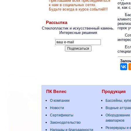
Приглашаем всех присоединиться
отдыха
к нам в социальных сетях.
и, как
Будьте всегда в курсе событий!!!
Ба
клиент
Рассылка
реализ
горок у
Стеклопластик и искусственный камень.
Интересные решения
Со
интере
Ес
специа
Запом
ПК Велес
Продукция
О компании
Бассейны, куп
Новости
Водные аттрак
Сертификаты
Оборудование 
аквапарков
Законодательство
Резервуары и е
Награды и благодарности