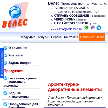
Велес
Производственная Компания
+7(800) АРЕНДА САЙТА
т.:
Звонок по России бесплатный
ОТПРАВЬ СООБЩЕНИЕ
т.:
(Новосибирск)
ЧЕРЕЗ ФОРМУ
т.:
(Москва)
НА САЙТЕ VELESSIB.RU
т.:
(Сочи)
info@VelesSib.ru
e-mail:
Продукция
Услуги и Сервис
Контакты
Оформить заказ
О компании
Контакты
Задать вопрос
Продукция
Бассейны, купели,
фонтаны и
Архитектурно-
водопады
декоративные элементы
Водные
аттракционы
VelesSib.ru • Полезная информация •
Архитектурно-декоративные
Оборудование для
элементы
бассейнов,