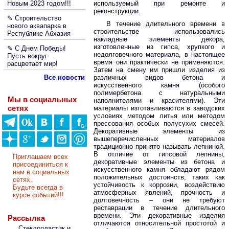
Новым 2023 годом!!!
используемый при ремонте и
реконструкции.
✎ Строительство
В течение длительного времени в
нового аквапарка в
строительстве использовались
Республике Абхазия
накладные элементы декора,
изготовленные из гипса, хрупкого и
✎ С Днем Победы!
недолговечного материала, в настоящее
Пусть вокруг
время они практически не применяются.
расцветает мир!
Затем на смену им пришли изделия из
Все новости
различных видов бетона и
искусственного камня (особого
полимербетона с натуральными
Мы в социальных
наполнителями и красителями). Эти
сетях
материалы изготавливаются в заводских
условиях методом литья или методом
прессования особых полусухих смесей.
Декоративные элементы из
вышеперечисленных материалов
традиционно принято называть лепниной.
В отличие от гипсовой лепнины,
Приглашаем всех
декоративные элементы из бетона и
присоединиться к
искусственного камня обладают рядом
нам в социальных
положительных достоинств, таких как
сетях.
устойчивость к коррозии, воздействию
Будьте всегда в
атмосферных явлений, прочность и
курсе событий!!!
долговечность – они не требуют
реставрации в течение длительного
времени. Эти декоративные изделия
Рассылка
отличаются относительной простотой и
Стеклопластик и