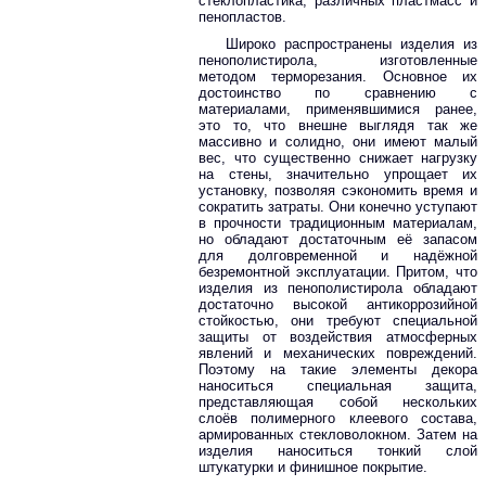
стеклопластика, различных пластмасс и
пенопластов.
Широко распространены изделия из
пенополистирола, изготовленные
методом терморезания. Основное их
достоинство по сравнению с
материалами, применявшимися ранее,
это то, что внешне выглядя так же
массивно и солидно, они имеют малый
вес, что существенно снижает нагрузку
на стены, значительно упрощает их
установку, позволяя сэкономить время и
сократить затраты. Они конечно уступают
в прочности традиционным материалам,
но обладают достаточным её запасом
для долговременной и надёжной
безремонтной эксплуатации. Притом, что
изделия из пенополистирола обладают
достаточно высокой антикоррозийной
стойкостью, они требуют специальной
защиты от воздействия атмосферных
явлений и механических повреждений.
Поэтому на такие элементы декора
наноситься специальная защита,
представляющая собой нескольких
слоёв полимерного клеевого состава,
армированных стекловолокном. Затем на
изделия наноситься тонкий слой
штукатурки и финишное покрытие.