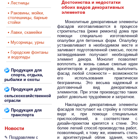
Достоинства и недостатки
• Лестницы
обоих видов декоративных
элементов
• Раковины, мойки,
столешницы, барные
Монолитные декоративные элементы
стойки
фасадов изготавливаются в процессе
строительства (реже ремонта) дома при
• Лавки, скамейки
помощи специально изготовленной
опалубки для бетонных форм. Опалубку
• Мусорницы, урны
устанавливают в необходимом месте и
заливают подготовленной смесью, после
• Городские фонтаны
затвердевания получают необходимый
и водопады
элемент декора. Монолит позволяет
воплотить в жизнь самые смелые идеи
архитекторов и декораторов, выполнить
Продукция для
фасад любой сложности – возможности
спорта, отдыха,
его использования практически
рыбалки и охоты
безграничны. Это весьма надежный и
долговечный вид декоративных
Продукция для
элементов. При этом производство таких
сельскохозяйственной
работ довольно трудоёмкое и затратное.
отрасли
Накладные декоративные элементы
фасадов поступают на стройку в готовом
Продукция для
виде и, при помощи специальных
транспорта
приспособлений, в соответствии с
дизайн-проектом крепятся к стене. Это
Новости
более легкий способ производства работ,
позволяющий, к тому же, изменить стиль
✎ Поздравляем с
и архитектурный облик здания, часто