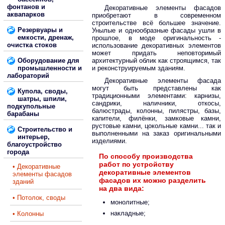
фонтанов и
Декоративные элементы фасадов
аквапарков
приобретают в современном
строительстве всё большее значение.
Резервуары и
Унылые и однообразные фасады ушли в
емкости, дренаж,
прошлое, в моде оригинальность -
очистка стоков
использование декоративных элементов
может придать неповторимый
Оборудование для
архитектурный облик как строящимся, так
промышленности и
и реконструируемым зданиям.
лабораторий
Декоративные элементы фасада
могут быть представлены как
Купола, своды,
традиционными элементами: карнизы,
шатры, шпили,
сандрики, наличники, откосы,
подкупольные
балюстрады, колонны, пилястры, базы,
барабаны
капители, филёнки, замковые камни,
рустовые камни, цокольные камни... так и
Строительство и
выполненными на заказ оригинальными
интерьер,
изделиями.
благоустройство
города
По способу производства
работ по устройству
• Декоративные
декоративные элементов
элементы фасадов
фасадов их можно разделить
зданий
на два вида:
• Потолок, своды
монолитные;
накладные;
• Колонны