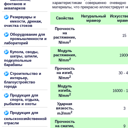
характеристикам совершенно очевидно
фонтанов и
материалы, что прекрасно иллюстрирует н
аквапарков
Натуральный
Искусств
Резервуары и
Свойства
мрамор
мрам
емкости, дренаж,
очистка стоков
Прочность
на
Оборудование для
15
растяжение,
промышленности и
2
N/mm
лабораторий
Модуль
Купола, своды,
растяжения,
1900
шатры, шпили,
2
N/mm
подкупольные
барабаны
Прочность
на изгиб,
30 - 
Строительство и
2
интерьер,
N/mm
благоустройство
Модуль
города
изгиба,
16000 - 
2
Продукция для
N/mm
спорта, отдыха,
рыбалки и охоты
Ударная
вязкость,
3
2
Продукция для
mJ/mm
сельскохозяйственной
Прочность
отрасли
на сжатие,
9