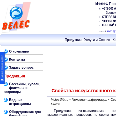
Велес
Про
+7(800)
т.:
Звонок
ОТПРАВ
т.:
ЧЕРЕЗ 
т.:
НА САЙТ
т.:
info@
e-mail:
Продукция
Услуги и Сервис
К
О компании
Контакты
Задать вопрос
Продукция
Бассейны, купели,
фонтаны и
Свойства искусственного 
водопады
VelesSib.ru • Полезная информация • С
Водные
камня
аттракционы
Продукция, изготавливаемая по
Оборудование для
вышеописанных процессов, по своим ме
бассейнов,