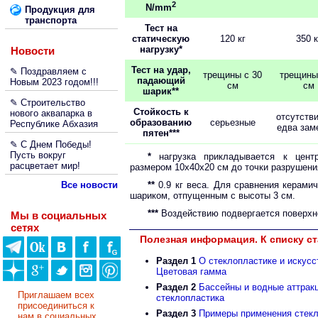
2
N/mm
Продукция для
транспорта
Тест на
статическую
120 кг
350 к
нагрузку*
Новости
Тест на удар,
✎ Поздравляем с
трещины с 30
трещины
падающий
Новым 2023 годом!!!
см
см
шарик**
✎ Строительство
Стойкость к
нового аквапарка в
отсутств
образованию
серьезные
Республике Абхазия
едва зам
пятен***
✎ С Днем Победы!
Пусть вокруг
*
нагрузка прикладывается к центр
расцветает мир!
размером 10х40х20 см до точки разрушени
Все новости
**
0.9 кг веса. Для сравнения керамич
шариком, отпущенным с высоты 3 см.
***
Воздействию подвергается поверхно
Мы в социальных
сетях
Полезная информация. К списку ст
Раздел 1
О стеклопластике и искус
Цветовая гамма
Раздел 2
Бассейны и водные аттрак
Приглашаем всех
стеклопластика
присоединиться к
Раздел 3
Примеры применения стекл
нам в социальных