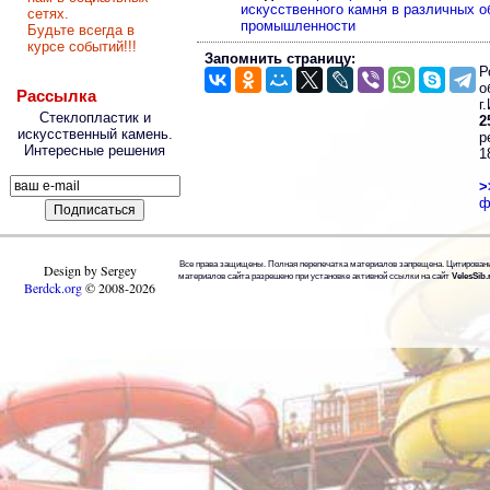
искусственного камня в различных о
сетях.
промышленности
Будьте всегда в
курсе событий!!!
Запомнить страницу:
Р
о
Рассылка
г
Стеклопластик и
2
искусственный камень.
р
Интересные решения
1
>
ф
Все права защищены. Полная перепечатка материалов запрещена. Цитирован
Design by Sergey
материалов сайта разрешено при установке активной ссылки на сайт
VelesSib.
Berdck.org
©
2008
-2026