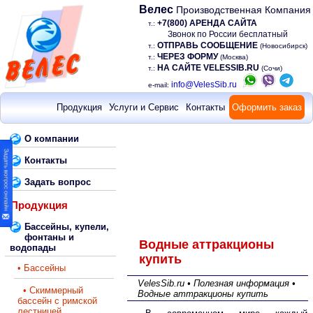
Велес
Производственная Компания
+7(800) АРЕНДА САЙТА
т.:
Звонок по России бесплатный
ОТПРАВЬ СООБЩЕНИЕ
т.:
(Новосибирск)
ЧЕРЕЗ ФОРМУ
т.:
(Москва)
НА САЙТЕ VELESSIB.RU
т.:
(Сочи)
info@VelesSib.ru
e-mail:
Продукция
Услуги и Сервис
Контакты
Оформить заказ
О компании
Контакты
Задать вопрос
Продукция
Бассейны, купели,
фонтаны и
Водные аттракционы
водопады
купить
• Бассейны
VelesSib.ru • Полезная информация •
• Скиммерный
Водные аттракционы купить
бассейн с римской
лестницей