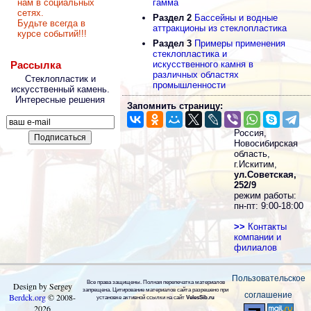
нам в социальных
гамма
сетях.
Раздел 2
Бассейны и водные
Будьте всегда в
аттракционы из стеклопластика
курсе событий!!!
Раздел 3
Примеры применения
стеклопластика и
Рассылка
искусственного камня в
различных областях
Стеклопластик и
промышленности
искусственный камень.
Интересные решения
Запомнить страницу:
Россия,
Новосибирская
область,
г.Искитим,
ул.Советская,
252/9
режим работы:
пн-пт: 9:00-18:00
>>
Контакты
компании и
филиалов
Пользовательское
Все права защищены. Полная перепечатка материалов
Design by Sergey
запрещена. Цитирование материалов сайта разрешено при
соглашение
Berdck.org
©
2008
-
установке активной ссылки на сайт
VelesSib.ru
2026