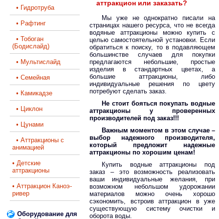
аттракцион или заказать?
• Гидротруба
Мы уже не однократно писали на
• Рафтинг
страницах нашего ресурса, что не всегда
водяные аттракционы можно купить с
• Тобоган
целью самостоятельной установки. Если
(Бодислайд)
обратиться к поиску, то в подавляющем
большинстве случаев для покупки
• Мультислайд
предлагаются небольшие, простые
изделия в стандартных цветах, а
большие аттракционы, либо
• Семейная
индивидуальные решения по цвету
потребуют сделать заказ.
• Камикадзе
Не стоит бояться покупать водные
• Циклон
аттракционы у проверенных
производителей под заказ!!!
• Цунами
Важным моментом в этом случае –
выбор надежного производителя,
• Аттракционы с
который предложит надежные
анимацией
аттракционы по хорошим ценам!
• Детские
Купить водные аттракционы под
аттракционы
заказ – это возможность реализовать
ваши индивидуальные желания, при
• Аттракцион Каноэ-
возможном небольшом удорожании
ривер
материалов можно очень хорошо
сэкономить, встроив аттракцион в уже
существующую систему очистки и
Оборудование для
оборота воды.