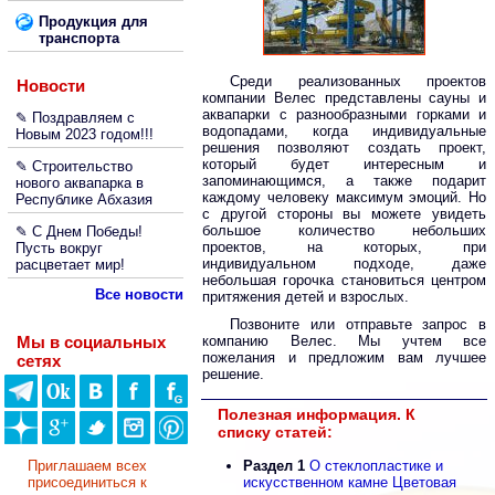
Продукция для
транспорта
Среди реализованных проектов
Новости
компании Велес представлены сауны и
аквапарки с разнообразными горками и
✎ Поздравляем с
водопадами, когда индивидуальные
Новым 2023 годом!!!
решения позволяют создать проект,
который будет интересным и
✎ Строительство
запоминающимся, а также подарит
нового аквапарка в
каждому человеку максимум эмоций. Но
Республике Абхазия
с другой стороны вы можете увидеть
большое количество небольших
✎ С Днем Победы!
проектов, на которых, при
Пусть вокруг
индивидуальном подходе, даже
расцветает мир!
небольшая горочка становиться центром
Все новости
притяжения детей и взрослых.
Позвоните или отправьте запрос в
Мы в социальных
компанию Велес. Мы учтем все
пожелания и предложим вам лучшее
сетях
решение.
Полезная информация. К
списку статей:
Приглашаем всех
Раздел 1
О стеклопластике и
присоединиться к
искусственном камне Цветовая