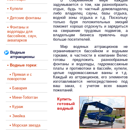
В современном мире каждый
задумывается о том, как разнообразить
• Купели
отдых, будь то частный домовладелец
либо владелец сауны, базы отдыха,
водной зоны отдыха и т.д. Поскольку
• Детские фонтаны
только буря положительных эмоций
поможет хорошо отдохнуть и зарядиться
• Фонтаны и
на свершение трудовых подвигов, а
водопады для
владельцам бизнеса привлечь еще
бассейнов, саун,
больше посетителей.
аквапарков
Мир водяных аттракционов не
ограничивается бассейном и водными
Водные
горками, в частности в компании Велес
аттракционы
готовы предложить разнообразные
фонтаны и водопады, гидромассажные
•
Водные горки
:
платы и противотоки в бассейн, купели,
целые гидромассажные ванны и т.д.
• Прямая и с
Каждый из аттракционов, его элементов
поворотом
изготавливается непосредственно под
ваш заказ, с учетом всех ваших
• Бавария
пожеланий.
• Мини-Тобогган
Купить
готовый
• Кураж
водный
• Змейка
• Морская звезда