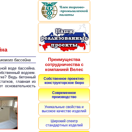
йна
Преимущества
икового бассейна
сотрудничества с
ной воде бассейна.
компанией Велес
собственный водоем.
тке? Ведь бетонный
Собственное проектно-
татков, главная из
конструкторское бюро
ет основательность
Современное
производство
Уникальные свойства и
высокое качество изделий
Широкий спектр
стандартных изделий