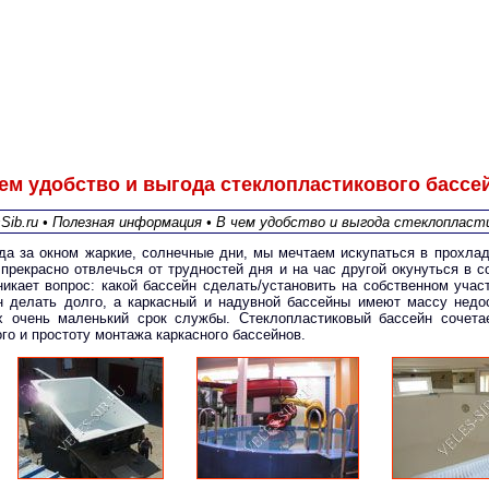
ем удобство и выгода стеклопластикового бассе
sSib.ru • Полезная информация • В чем удобство и выгода стеклопласт
да за окном жаркие, солнечные дни, мы мечтаем искупаться в прохлад
 прекрасно отвлечься от трудностей дня и на час другой окунуться в 
никает вопрос: какой бассейн сделать/установить на собственном учас
н делать долго, а каркасный и надувной бассейны имеют массу недос
х очень маленький срок службы. Стеклопластиковый бассейн сочета
го и простоту монтажа каркасного бассейнов.