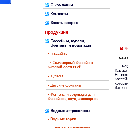
О компании
Контакты
Задать вопрос
Продукция
Бассейны, купели,
фонтаны и водопады
В ч
• Бассейны
Vele
• Скиммерный бассейн с
Ког
римской лестницей
Как же
Но воз
• Купели
бассей
которы
• Детские фонтаны
бетонно
• Фонтаны и водопады для
бассейнов, саун, аквапарков
Водные аттракционы
•
Водные горки
: