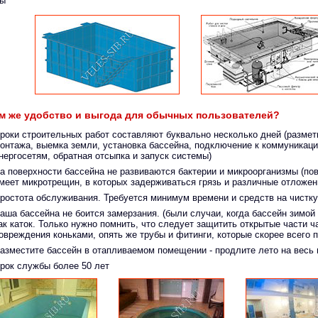
ты
ем же удобство и выгода для обычных пользователей?
роки строительных работ составляют буквально несколько дней (размет
онтажа, выемка земли, установка бассейна, подключение к коммуникац
нергосетям, обратная отсыпка и запуск системы)
а поверхности бассейна не развиваются бактерии и микроорганизмы (по
меет микротрещин, в которых задерживаться грязь и различные отложен
ростота обслуживания. Требуется минимум времени и средств на чистку
аша бассейна не боится замерзания. (были случаи, когда бассейн зимой
ак каток. Только нужно помнить, что следует защитить открытые части ч
овреждения коньками, опять же трубы и фитинги, которые скорее всего 
азместите бассейн в отапливаемом помещении - продлите лето на весь 
рок службы более 50 лет