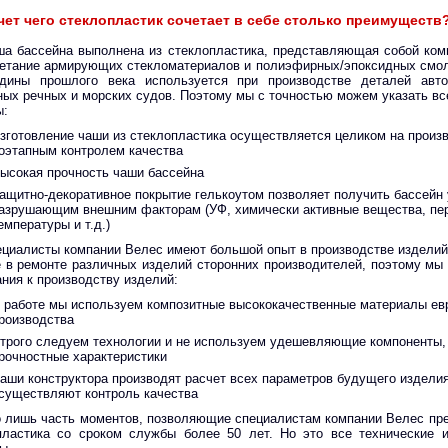
чет чего стеклопластик сочетает в себе столько преимуществ
а бассейна выполнена из стеклопластика, представляющая собой ком
очетание армирующих стекломатериалов и полиэфирных/эпоксидных смол
дины прошлого века используется при производстве деталей авто
ных речных и морских судов. Поэтому мы с точностью можем указать вс
ы:
зготовление чаши из стеклопластика осуществляется целиком на произ
оэтапным контролем качества
ысокая прочность чаши бассейна
ащитно-декоративное покрытие гелькоутом позволяет получить бассейн 
азрушающим внешним факторам (УФ, химически активные вещества, пе
емпературы и т.д.)
циалисты компании Велес имеют большой опыт в производстве изделий 
е в ремонте различных изделий сторонних производителей, поэтому мы
ания к производству изделий:
 работе мы используем композитные высококачественные материалы ев
роизводства
трого следуем технологии и не используем удешевляющие компоненты
рочностные характеристики
аши конструктора производят расчет всех параметров будущего изделия
существляют контроль качества
 лишь часть моментов, позволяющие специалистам компании Велес пре
пластика со сроком службы более 50 лет. Но это все технические 