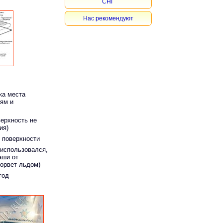
СНГ
Нас рекомендуют
ка места
иям и
верхность не
ия)
 поверхности
 использовался,
аши от
порвет льдом)
год