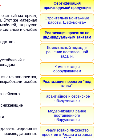
Сертификация
?
производимой продукции
позитный материал,
Строительно монтажные
. Этот же материал
работы. Шеф-монтаж
мобилей, корпусов
е сильные и слабые
Реализация проектов по
индивидуальным заказам
водстве с
Комплексный подход в
решении поставленной
задачи.
устойчивый к
репадам
Комплектация
оборудованием
из стеклопласитка,
 выработали особые
Реализация проектов "под
ключ"
ропейского
Гарантийное и сервисное
обслуживание
, снижающие
Модернизация ранее
поставленного
 и
оборудования
длагать изделия из
Реализовано множество
и производственные
проектов в России и странах