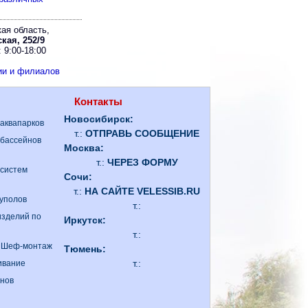
ая область,
кая, 252/9
 9:00-18:00
ии и филиалов
Контакты
Новосибирск:
 аквапарков
т.:
ОТПРАВЬ СООБЩЕНИЕ
 бассейнов
Москва:
т.:
ЧЕРЕЗ ФОРМУ
 систем
Сочи:
т.:
НА САЙТЕ VELESSIB.RU
куполов
т.:
изделий по
Иркутск:
т.:
. Шеф-монтаж
Тюмень:
т.:
ивание
анов