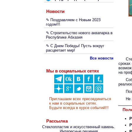
Новости
✎ Поздравляем с Новым 2023
годом!!!
✎ Строительство нового аквапарка в
Республике Абхазия
✎ С Днем Победы! Пусть вокруг
расцветает мир!
Все новости
Сте
сроках
возмож
Мы в социальных сетях
на про
Со
реализ
Поз
Приглашаем всех присоединиться
Не 
к нам в социальных сетях.
Будьте всегда в курсе событий!!!
Поле
Р
Рассылка
Р
Стеклопластик и искусственный камень.
Интересные решения
Р