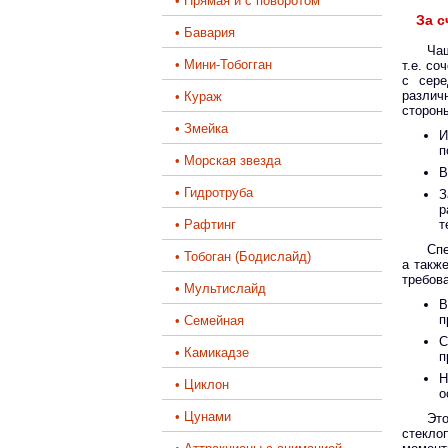
• Прямая и с поворотом
За с
• Бавария
Чаш
• Мини-Тобогган
т.е. с
с сере
различ
• Кураж
сторон
• Змейка
И
п
• Морская звезда
В
• Гидротруба
З
р
• Рафтинг
т
Спе
• Тобоган (Бодислайд)
а такж
требов
• Мультислайд
В
п
• Семейная
С
• Камикадзе
п
Н
• Циклон
о
• Цунами
Это
стекло