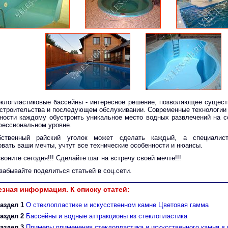
клопластиковые бассейны - интересное решение, позволяющее сущест
 строительства и последующем обслуживании. Современные технологии
ности каждому обустроить уникальное место водных развлечений на с
фессиональном уровне.
бственный райский уголок может сделать каждый, а специалис
овать ваши мечты, учтут все технические особенности и нюансы.
воните сегодня!!! Сделайте шаг на встречу своей мечте!!!
забывайте поделиться статьей в соц.сети.
зная информация. К списку статей:
аздел 1
О стеклопластике и искусственном камне Цветовая гамма
аздел 2
Бассейны и водные аттракционы из стеклопластика
аздел 3
Примеры применения стеклопластика и искусственного камня в