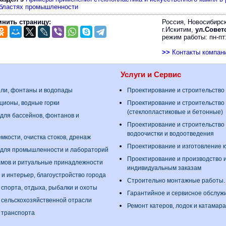
бластях промышленности
нить страницу:
Россия, Новосибирск
г.Искитим,
ул.Советс
режим работы: пн-пт:
>>
Контакты компан
Услуги и Сервис
ели, фонтаны и водопады
Проектирование и строительство
ционы, водные горки
Проектирование и строительство
(стеклопластиковые и бетонные)
для бассейнов, фонтанов и
Проектирование и строительство
водоочистки и водоотведения
мкости, очистка стоков, дренаж
Проектирование и изготовление 
 для промышленности и лабораторий
Проектирование и производство 
амов и ритуальные принадлежности
индивидуальным заказам
 и интерьер, благоустройство города
Строительно монтажные работы
 спорта, отдыха, рыбалки и охоты
Гарантийное и сервисное обслуж
 сельскохозяйственной отрасли
Ремонт катеров, лодок и катамар
 транспорта