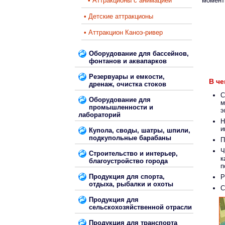
• Аттракционы с анимацией
момен
• Детские аттракционы
• Аттракцион Каноэ-ривер
Оборудование для бассейнов,
фонтанов и аквапарков
Резервуары и емкости,
В ч
дренаж, очистка стоков
С
Оборудование для
м
промышленности и
э
лабораторий
Н
и
Купола, своды, шатры, шпили,
подкупольные барабаны
П
Ч
Строительство и интерьер,
к
благоустройство города
п
Продукция для спорта,
Р
отдыха, рыбалки и охоты
С
Продукция для
сельскохозяйственной отрасли
Продукция для транспорта