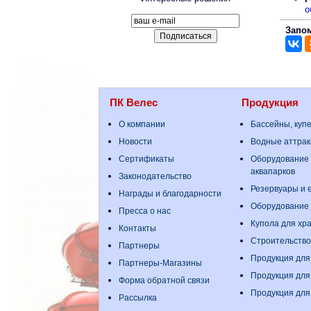
о
Запом
ПК Велес
Продукция
О компании
Бассейны, куп
Новости
Водные аттрак
Сертификаты
Оборудование 
аквапарков
Законодательство
Резервуары и е
Награды и благодарности
Оборудование
Пресса о нас
Купола для хр
Контакты
Строительство
Партнеры
Продукция для
Партнеры-Магазины
Продукция для
Форма обратной связи
Продукция для
Рассылка