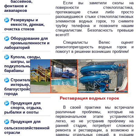
бассейнов,
Если вы заметили сколы на
фонтанов и
поверхности стеклопластика,
аквапарков
протекающие стыки либо просто
разошедшиеся стыки стеклопластиковых
Резервуары и
элементов водных горок, то снимите
емкости, дренаж,
трубку телефона и позвоните нашим
очистка стоков
специалистам. Безопасность превыше
всего!!!
Оборудование для
Специалисты Велес оценят
промышленности и
ремонтопригодность водных горок и
лабораторий
помогут в решении возникших проблем!
Купола, своды,
шатры, шпили,
подкупольные
барабаны
Строительство и
интерьер,
благоустройство
города
Реставрация водных горок
Продукция для
В своей практике мы встречали
спорта, отдыха,
различные проблемы, которые на
рыбалки и охоты
первоначальном этапе устраняются
легко, но не устранив проблему на
Продукция для
ранней стадии, потребует сложного
сельскохозяйственной
ремонта и реставрации, а возможно и
отрасли
замены отдельных секций, в худшем