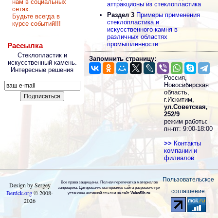
нам в социальных
аттракционы из стеклопластика
сетях.
Раздел 3
Примеры применения
Будьте всегда в
стеклопластика и
курсе событий!!!
искусственного камня в
различных областях
промышленности
Рассылка
Стеклопластик и
Запомнить страницу:
искусственный камень.
Интересные решения
Россия,
Новосибирская
область,
г.Искитим,
ул.Советская,
252/9
режим работы:
пн-пт: 9:00-18:00
>>
Контакты
компании и
филиалов
Пользовательское
Все права защищены. Полная перепечатка материалов
Design by Sergey
запрещена. Цитирование материалов сайта разрешено при
соглашение
Berdck.org
©
2008
-
установке активной ссылки на сайт
VelesSib.ru
2026