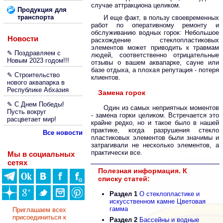
случае аттракциона целиком.
Продукция для
транспорта
И еще факт, в пользу своевременных
работ по оперативному ремонту и
обслуживанию водных горок: Небольшое
Новости
расхождение стеклопластиковых
элементов может приводить к травмам
✎ Поздравляем с
людей, соответственно отрицательные
Новым 2023 годом!!!
отзывы о вашем аквапарке, сауне или
базе отдыха, а плохая репутация - потеря
✎ Строительство
клиентов.
нового аквапарка в
Республике Абхазия
Замена горок
✎ С Днем Победы!
Один из самых неприятных моментов
Пусть вокруг
- замена горки целиком. Встречается это
расцветает мир!
крайне редко, но и такое было в нашей
практике, когда разрушения стекло
Все новости
пластиковых элементов были значимы и
затрагивали не несколько элементов, а
практически все.
Мы в социальных
сетях
Полезная информация. К
списку статей:
Раздел 1
О стеклопластике и
искусственном камне Цветовая
гамма
Приглашаем всех
присоединиться к
Раздел 2
Бассейны и водные