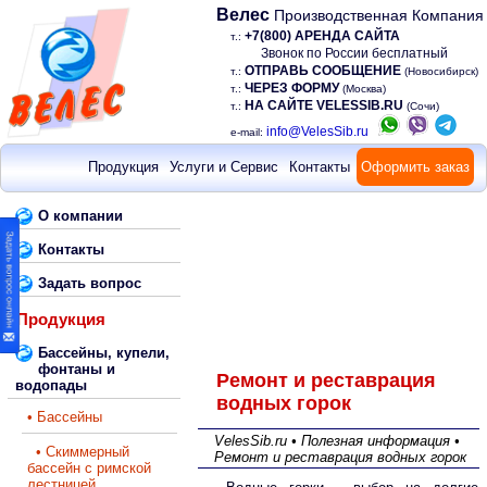
Велес
Производственная Компания
+7(800) АРЕНДА САЙТА
т.:
Звонок по России бесплатный
ОТПРАВЬ СООБЩЕНИЕ
т.:
(Новосибирск)
ЧЕРЕЗ ФОРМУ
т.:
(Москва)
НА САЙТЕ VELESSIB.RU
т.:
(Сочи)
info@VelesSib.ru
e-mail:
Продукция
Услуги и Сервис
Контакты
Оформить заказ
О компании
Контакты
Задать вопрос
Продукция
Бассейны, купели,
фонтаны и
Ремонт и реставрация
водопады
водных горок
• Бассейны
VelesSib.ru • Полезная информация •
• Скиммерный
Ремонт и реставрация водных горок
бассейн с римской
лестницей