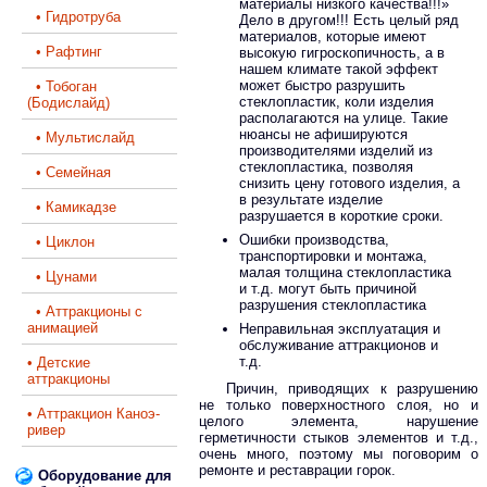
материалы низкого качества!!!»
• Гидротруба
Дело в другом!!! Есть целый ряд
материалов, которые имеют
• Рафтинг
высокую гигроскопичность, а в
нашем климате такой эффект
может быстро разрушить
• Тобоган
стеклопластик, коли изделия
(Бодислайд)
располагаются на улице. Такие
нюансы не афишируются
• Мультислайд
производителями изделий из
стеклопластика, позволяя
• Семейная
снизить цену готового изделия, а
в результате изделие
• Камикадзе
разрушается в короткие сроки.
Ошибки производства,
• Циклон
транспортировки и монтажа,
малая толщина стеклопластика
• Цунами
и т.д. могут быть причиной
разрушения стеклопластика
• Аттракционы с
анимацией
Неправильная эксплуатация и
обслуживание аттракционов и
т.д.
• Детские
аттракционы
Причин, приводящих к разрушению
не только поверхностного слоя, но и
• Аттракцион Каноэ-
целого элемента, нарушение
ривер
герметичности стыков элементов и т.д.,
очень много, поэтому мы поговорим о
ремонте и реставрации горок.
Оборудование для