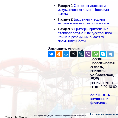
Раздел 1
О стеклопластике и
искусственном камне Цветовая
гамма
Раздел 2
Бассейны и водные
аттракционы из стеклопластика
Раздел 3
Примеры применения
стеклопластика и искусственного
камня в различных областях
промышленности
Запомнить страницу:
Россия,
Новосибирская
область,
г.Искитим,
ул.Советская,
252/9
режим работы:
пн-пт: 9:00-18:00
>>
Контакты
компании и
филиалов
Пользовательское
Все права защищены. Полная перепечатка материалов
Design by Sergey