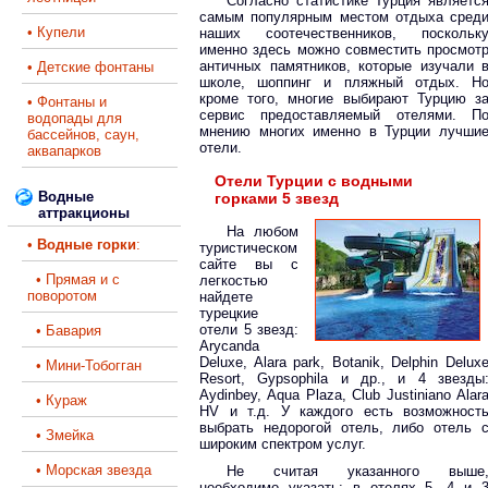
Согласно статистике Турция являетс
самым популярным местом отдыха сред
• Купели
наших соотечественников, поскольк
именно здесь можно совместить просмот
античных памятников, которые изучали 
• Детские фонтаны
школе, шоппинг и пляжный отдых. Н
кроме того, многие выбирают Турцию з
• Фонтаны и
сервис предоставляемый отелями. П
водопады для
мнению многих именно в Турции лучши
бассейнов, саун,
отели.
аквапарков
Отели Турции с водными
Водные
горками 5 звезд
аттракционы
На любом
•
Водные горки
:
туристическом
сайте вы с
• Прямая и с
легкостью
поворотом
найдете
турецкие
отели 5 звезд:
• Бавария
Arycanda
Deluxe, Alara park, Botanik, Delphin Delux
• Мини-Тобогган
Resort, Gypsophila и др., и 4 звезды
Aydinbey, Aqua Plaza, Club Justiniano Alar
• Кураж
HV и т.д. У каждого есть возможност
выбрать недорогой отель, либо отель 
• Змейка
широким спектром услуг.
• Морская звезда
Не считая указанного выше
необходимо указать: в отелях 5, 4 и 