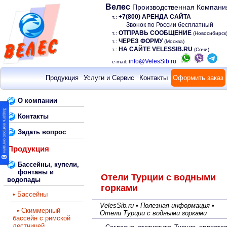
Велес
Производственная Компани
+7(800) АРЕНДА САЙТА
т.:
Звонок по России бесплатный
ОТПРАВЬ СООБЩЕНИЕ
т.:
(Новосибирск
ЧЕРЕЗ ФОРМУ
т.:
(Москва)
НА САЙТЕ VELESSIB.RU
т.:
(Сочи)
info@VelesSib.ru
e-mail:
Продукция
Услуги и Сервис
Контакты
Оформить заказ
О компании
Контакты
Задать вопрос
Продукция
Бассейны, купели,
фонтаны и
Отели Турции с водными
водопады
горками
• Бассейны
VelesSib.ru • Полезная информация •
• Скиммерный
Отели Турции с водными горками
бассейн с римской
лестницей