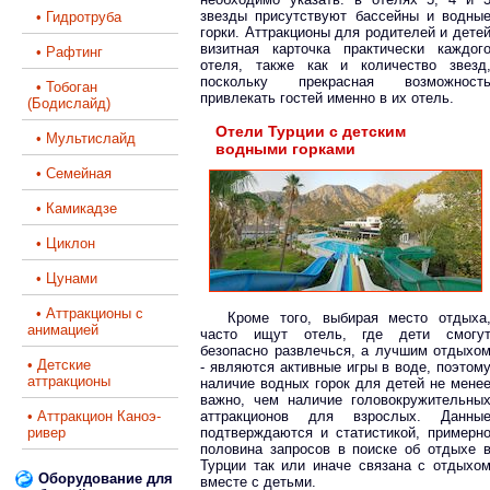
звезды присутствуют бассейны и водны
• Гидротруба
горки. Аттракционы для родителей и дете
визитная карточка практически каждог
• Рафтинг
отеля, также как и количество звезд
поскольку прекрасная возможност
• Тобоган
привлекать гостей именно в их отель.
(Бодислайд)
Отели Турции с детским
• Мультислайд
водными горками
• Семейная
• Камикадзе
• Циклон
• Цунами
• Аттракционы с
Кроме того, выбирая место отдыха
анимацией
часто ищут отель, где дети смогу
безопасно развлечься, а лучшим отдыхо
• Детские
- являются активные игры в воде, поэтом
аттракционы
наличие водных горок для детей не мене
важно, чем наличие головокружительны
• Аттракцион Каноэ-
аттракционов для взрослых. Данны
ривер
подтверждаются и статистикой, примерн
половина запросов в поиске об отдыхе 
Турции так или иначе связана с отдыхо
Оборудование для
вместе с детьми.