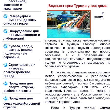
бассейнов,
фонтанов и
Водные горки Турции у вас дома
аквапарков
Но
Резервуары и
хотим
емкости, дренаж,
очистка стоков
Оборудование для
промышленности и
лабораторий
упомянуть, у нас также меняется уровен
сервиса в лучшую сторону. Многи
Купола, своды,
гостиницы и базы отдыха вкладываю
шатры, шпили,
средства в строительство не прост
подкупольные
бассейнов, а и в развлечения. 
барабаны
отечественные компании предоставляю
услуги по строительству аквапарков н
Строительство и
более высоком уровне.
интерьер,
благоустройство
В частности, специалистами компани
города
Велес спроектировано и реализован
большое количество водных зон отдыха о
Продукция для
небольших отелей, частных бассейнов д
спорта, отдыха,
крупных аквапарков. При этом, есл
рыбалки и охоты
сравнивать качество работ, то можно 
гордостью отметить, в России оно ни чут
не ниже, но влияние оказывает холодны
Продукция для
климат и короткое лето.
сельскохозяйственной
отрасли
Если в Турции теплый клима