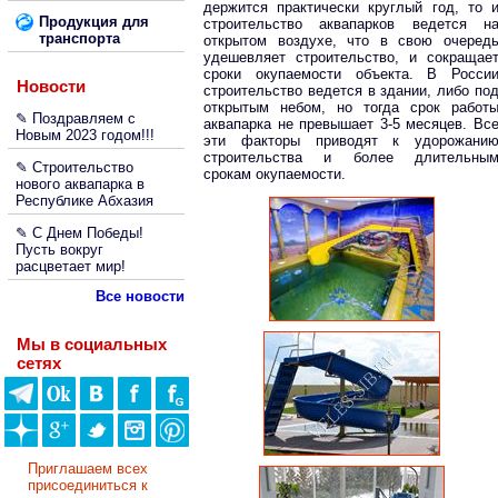
держится практически круглый год, то 
Продукция для
строительство аквапарков ведется н
транспорта
открытом воздухе, что в свою очеред
удешевляет строительство, и сокращае
сроки окупаемости объекта. В Росси
Новости
строительство ведется в здании, либо по
открытым небом, но тогда срок работ
✎ Поздравляем с
аквапарка не превышает 3-5 месяцев. Вс
Новым 2023 годом!!!
эти факторы приводят к удорожани
строительства и более длительны
✎ Строительство
срокам окупаемости.
нового аквапарка в
Республике Абхазия
✎ С Днем Победы!
Пусть вокруг
расцветает мир!
Все новости
Мы в социальных
сетях
Приглашаем всех
присоединиться к