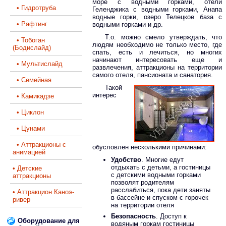
море с водными горками, отели
• Гидротруба
Геленджика с водными горками, Анапа
водные горки, озеро Телецкое база с
• Рафтинг
водными горками и др.
Т.о. можно смело утверждать, что
• Тобоган
людям необходимо не только место, где
(Бодислайд)
спать, есть и лечиться, но многих
начинают интересовать еще и
• Мультислайд
развлечения, аттракционы на территории
самого отеля, пансионата и санатория.
• Семейная
Такой
интерес
• Камикадзе
• Циклон
• Цунами
• Аттракционы с
обусловлен несколькими причинами:
анимацией
Удобство
. Многие едут
отдыхать с детьми, а гостиницы
• Детские
с детскими водными горками
аттракционы
позволят родителям
расслабиться, пока дети заняты
• Аттракцион Каноэ-
в бассейне и спуском с горочек
ривер
на территории отеля
Безопасность
. Доступ к
Оборудование для
водяным горкам гостиницы