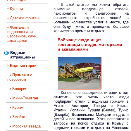
В этой статье мы хотим обратить
• Купели
внимание владельцев отелей,
пансионатов и санаториев на
современные потребности людей в
• Детские фонтаны
большем количестве услуг в месте, где
они будут жить и проводить большее
• Фонтаны и
количество времени отдыха.
водопады для
бассейнов, саун,
Всё чаще люди ищут
аквапарков
гостиницы с водными горками
и аквапарками
Водные
аттракционы
•
Водные горки
:
• Прямая и с
поворотом
• Бавария
Конечно, справедливости ради стоит
отметить, что очень часто люди
• Мини-Тобогган
подбирают отели с водными горками в
Египте, Болгарии, Греции и Крита,
• Кураж
Италии, Испании, Турции (Белек), Тунис
(Джерба), Доминиканы, Майорки и т.д для
• Змейка
детей и все включено. Хотя появляются
запросы на поиск отдыха в Крыму с
• Морская звезда
водными горками и отдыха на Азовском