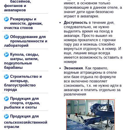
бассейнов,
имеют, в основном только
фонтанов и
проживающие в данном отеле, а
аквапарков
значит дети одни безопасно
играют в аквапарке.
Резервуары и
Доступность
в течение дня,
емкости, дренаж,
следовательно, не нужно
очистка стоков
выделять время на поход в
аквапарк. Просто вышел из
Оборудование для
номера прокатился с горочки
промышленности и
пару раз и можешь спокойно
лабораторий
вернуться отдохнуть в номер. И
еще, лишние вещи всегда
Купола, своды,
имеется возможность оставить в
шатры, шпили,
номере
подкупольные
барабаны
Экономия
. Как правило,
водяные аттракционы в отеле
Строительство и
или базе отдыха по формуле
интерьер,
все включено позволяет
благоустройство
сэкономить, т.к. не нужно идти в
города
аквапарк и платить отдельно за
развлечения
Продукция для
спорта, отдыха,
рыбалки и охоты
Продукция для
сельскохозяйственной
отрасли