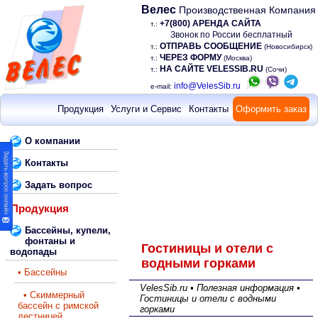
Велес
Производственная Компания
+7(800) АРЕНДА САЙТА
т.:
Звонок по России бесплатный
ОТПРАВЬ СООБЩЕНИЕ
т.:
(Новосибирск)
ЧЕРЕЗ ФОРМУ
т.:
(Москва)
НА САЙТЕ VELESSIB.RU
т.:
(Сочи)
info@VelesSib.ru
e-mail:
Продукция
Услуги и Сервис
Контакты
Оформить заказ
О компании
Контакты
Задать вопрос
Продукция
Бассейны, купели,
фонтаны и
Гостиницы и отели с
водопады
водными горками
• Бассейны
VelesSib.ru • Полезная информация •
• Скиммерный
Гостиницы и отели с водными
бассейн с римской
горками
лестницей