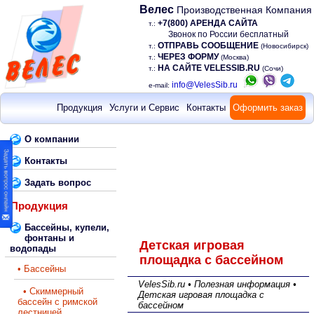
Велес
Производственная Компания
+7(800) АРЕНДА САЙТА
т.:
Звонок по России бесплатный
ОТПРАВЬ СООБЩЕНИЕ
т.:
(Новосибирск)
ЧЕРЕЗ ФОРМУ
т.:
(Москва)
НА САЙТЕ VELESSIB.RU
т.:
(Сочи)
info@VelesSib.ru
e-mail:
Продукция
Услуги и Сервис
Контакты
Оформить заказ
О компании
Контакты
Задать вопрос
Продукция
Бассейны, купели,
фонтаны и
Детская игровая
водопады
площадка с бассейном
• Бассейны
VelesSib.ru • Полезная информация •
• Скиммерный
Детская игровая площадка с
бассейн с римской
бассейном
лестницей