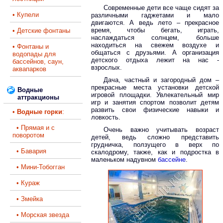
Современные дети все чаще сидят за
• Купели
различными гаджетами и мало
двигаются. А ведь лето – прекрасное
время, чтобы бегать, играть,
• Детские фонтаны
наслаждаться солнцем, больше
находиться на свежем воздухе и
• Фонтаны и
общаться с друзьями. А организация
водопады для
детского отдыха лежит на нас -
бассейнов, саун,
взрослых.
аквапарков
Дача, частный и загородный дом –
прекрасные места установки детской
Водные
игровой площадки. Увлекательный мир
аттракционы
игр и занятия спортом позволит детям
развить свои физические навыки и
•
Водные горки
:
ловкость.
• Прямая и с
Очень важно учитывать возраст
поворотом
детей, ведь сложно представить
грудничка, ползущего в верх по
• Бавария
скалодрому, также, как и подростка в
маленьком надувном
бассейне
.
• Мини-Тобогган
• Кураж
• Змейка
• Морская звезда