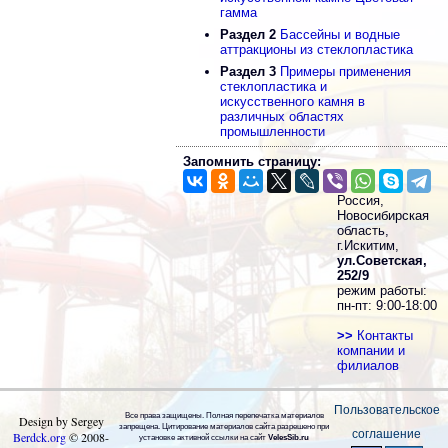
гамма
Раздел 2
Бассейны и водные
аттракционы из стеклопластика
Раздел 3
Примеры применения
стеклопластика и
искусственного камня в
различных областях
промышленности
Запомнить страницу:
Россия,
Новосибирская
область,
г.Искитим,
ул.Советская,
252/9
режим работы:
пн-пт: 9:00-18:00
>>
Контакты
компании и
филиалов
Пользовательское
Все права защищены. Полная перепечатка материалов
Design by Sergey
запрещена. Цитирование материалов сайта разрешено при
соглашение
Berdck.org
©
2008
-
установке активной ссылки на сайт
VelesSib.ru