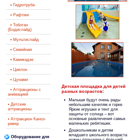
• Гидротруба
• Рафтинг
• Тобоган
(Бодислайд)
• Мультислайд
• Семейная
• Камикадзе
• Циклон
• Цунами
Детская площадка для детей
• Аттракционы с
разных возрастов:
анимацией
Малыши будут очень рады
• Детские
небольшим качелям и горке.
аттракционы
Яркие игрушки и тент для
защиты от солнца – вот
основные развлечения самых
• Аттракцион Каноэ-
маленьких ребятишек.
ривер
Дошкольникам и детям
младшего школьного возраста
Оборудование для
нужны площадки с большей