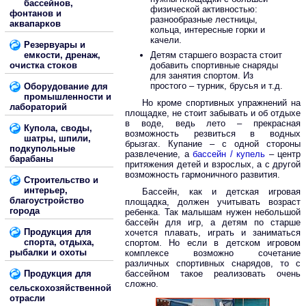
бассейнов,
физической активностью:
фонтанов и
разнообразные лестницы,
аквапарков
кольца, интересные горки и
качели.
Резервуары и
емкости, дренаж,
Детям старшего возраста стоит
очистка стоков
добавить спортивные снаряды
для занятия спортом. Из
простого – турник, брусья и т.д.
Оборудование для
промышленности и
Но кроме спортивных упражнений на
лабораторий
площадке, не стоит забывать и об отдыхе
в воде, ведь лето – прекрасная
Купола, своды,
возможность резвиться в водных
шатры, шпили,
брызгах. Купание – с одной стороны
подкупольные
развлечение, а
бассейн / купель
– центр
барабаны
притяжения детей и взрослых, а с другой
возможность гармоничного развития.
Строительство и
интерьер,
Бассейн, как и детская игровая
благоустройство
площадка, должен учитывать возраст
города
ребенка. Так малышам нужен небольшой
бассейн для игр, а детям по старше
Продукция для
хочется плавать, играть и заниматься
спорта, отдыха,
спортом. Но если в детском игровом
рыбалки и охоты
комплексе возможно сочетание
различных спортивных снарядов, то с
Продукция для
бассейном такое реализовать очень
сложно.
сельскохозяйственной
отрасли