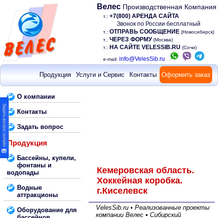
Велес
Производственная Компания
+7(800) АРЕНДА САЙТА
т.:
Звонок по России бесплатный
ОТПРАВЬ СООБЩЕНИЕ
т.:
(Новосибирск)
ЧЕРЕЗ ФОРМУ
т.:
(Москва)
НА САЙТЕ VELESSIB.RU
т.:
(Сочи)
info@VelesSib.ru
e-mail:
Продукция
Услуги и Сервис
Контакты
Оформить заказ
О компании
Контакты
Задать вопрос
Продукция
Бассейны, купели,
фонтаны и
Кемеровская область.
водопады
Хоккейная коробка.
Водные
г.Киселевск
аттракционы
VelesSib.ru • Реализованные проекты
Оборудование для
компании Велес • Сибирский
бассейнов,