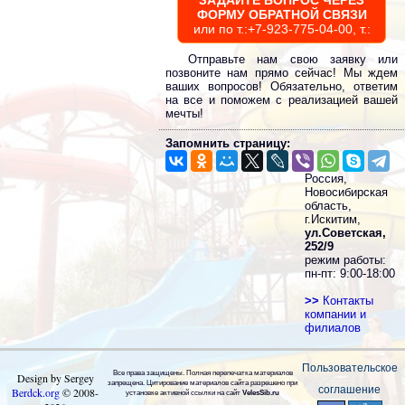
ЗАДАЙТЕ ВОПРОС ЧЕРЕЗ
ФОРМУ ОБРАТНОЙ СВЯЗИ
или по т.:+7-923-775-04-00, т.:
Отправьте нам свою заявку или
позвоните нам прямо сейчас! Мы ждем
ваших вопросов! Обязательно, ответим
на все и поможем с реализацией вашей
мечты!
Запомнить страницу:
Россия,
Новосибирская
область,
г.Искитим,
ул.Советская,
252/9
режим работы:
пн-пт: 9:00-18:00
>>
Контакты
компании и
филиалов
Пользовательское
Все права защищены. Полная перепечатка материалов
Design by Sergey
запрещена. Цитирование материалов сайта разрешено при
соглашение
Berdck.org
©
2008
-
установке активной ссылки на сайт
VelesSib.ru