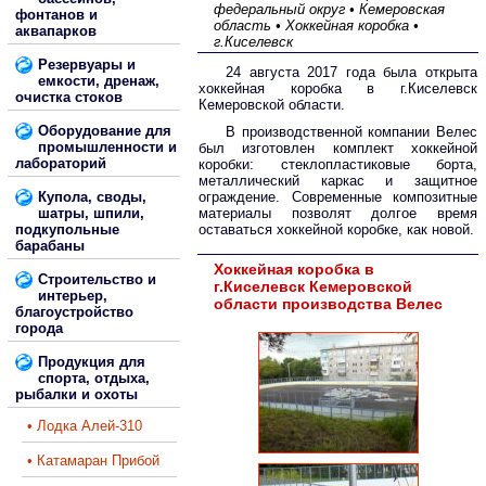
федеральный округ • Кемеровская
фонтанов и
область • Хоккейная коробка •
аквапарков
г.Киселевск
Резервуары и
24 августа 2017 года была открыта
емкости, дренаж,
хоккейная коробка в г.Киселевск
очистка стоков
Кемеровской области.
Оборудование для
В производственной компании Велес
промышленности и
был изготовлен комплект хоккейной
лабораторий
коробки: стеклопластиковые борта,
металлический каркас и защитное
Купола, своды,
ограждение. Современные композитные
шатры, шпили,
материалы позволят долгое время
подкупольные
оставаться хоккейной коробке, как новой.
барабаны
Хоккейная коробка в
Строительство и
г.Киселевск Кемеровской
интерьер,
области производства Велес
благоустройство
города
Продукция для
спорта, отдыха,
рыбалки и охоты
• Лодка Алей-310
• Катамаран Прибой