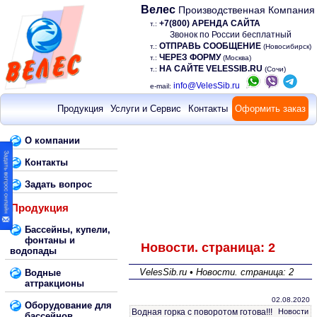
Велес
Производственная Компания
+7(800) АРЕНДА САЙТА
т.:
Звонок по России бесплатный
ОТПРАВЬ СООБЩЕНИЕ
т.:
(Новосибирск)
ЧЕРЕЗ ФОРМУ
т.:
(Москва)
НА САЙТЕ VELESSIB.RU
т.:
(Сочи)
info@VelesSib.ru
e-mail:
Продукция
Услуги и Сервис
Контакты
Оформить заказ
О компании
Контакты
Задать вопрос
Продукция
Бассейны, купели,
фонтаны и
Новости. страница: 2
водопады
VelesSib.ru • Новости. страница: 2
Водные
аттракционы
02.08.2020
Оборудование для
Водная горка с поворотом готова!!!
Новости
бассейнов,