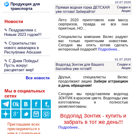
10.07.2020
Продукция для
Прямая водная горка ДЕТСКАЯ
Скидки и
транспорта
Акции
уже готова! Забирайте!
Лето 2020 приготовило нам массу
Новости
сюрпризов, правда не все они
приятные, НО…
✎ Поздравляем с
Новым 2023 годом!!!
Специалисты компании Велес радуют
вас только приятными новостями.
✎ Строительство
Сегодня мы опять хотим сделать
нового аквапарка в
интересный подарок!!!
Подробнее...
Республике Абхазия
01.07.2020
✎ С Днем Победы!
Водопад Зонтик для Вашего
Скидки и
Пусть вокруг
Акции
бассейна уже готов!!!
расцветает мир!
Друзья, специалисты Велес
Все новости
продолжают акцию
Забери аттракцион
в день обращения!
Мы в социальных
Сегодня мы представляем водопад
сетях
ЗОНТИК в красном цвете. Водопады уже
изготовлены и полностью
укомплектованы.
Водопад Зонтик - купить и
забрать в тот же день!!!
Приглашаем всех
Подробнее...
присоединиться к
нам в социальных