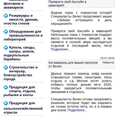
Преврати свой бассейн в
фонтанов и
аквапарк!!!
аквапарков
Водная горка с поворотом готова!!!
Резервуары и
Специалисты Велес продолжают акцию
емкости, дренаж,
- «Забери аттракцион в день
очистка стоков
обращения!!!»
Преврати свой бассейн в аквапарк!!!
Оборудование для
Небольшая горка с поворотом подарит
промышленности и
массу положительных эмоций, а вы
лабораторий
сможете в полной мере насладиться
отдыхом в последний месяц лета!
Купола, своды,
Подробнее...
шатры, шпили,
подкупольные
29.07.2020
барабаны
Катамараны для ваших прогулок
Новости
от Велес
Строительство и
интерьер,
Друзья, пришел период, когда начали
благоустройство
открываться пляжи, санатории, базы
города
отдыха и т.д. Многие хотят успеть
поймать теплые деньки лета 2020,
Продукция для
чтобы зарядиться положительными
спорта, отдыха,
эмоциями и отдохнуть.
рыбалки и охоты
Специалисты Велес готовы предложить
Продукция для
решение, которые будет вас радовать
не только остаток лета, но и в первые
сельскохозяйственной
дни осени.
Подробнее...
отрасли