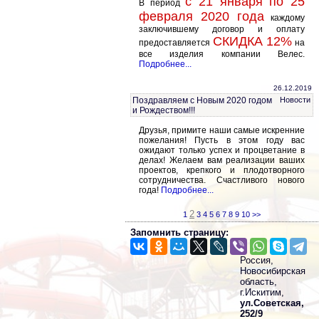
с 21 января по 25
В период
февраля 2020 года
каждому
заключившему договор и оплату
СКИДКА 12%
предоставляется
на
все изделия компании Велес.
Подробнее...
26.12.2019
Поздравляем с Новым 2020 годом
Новости
и Рождеством!!!
Друзья, примите наши самые искренние
пожелания! Пусть в этом году вас
ожидают только успех и процветание в
делах! Желаем вам реализации ваших
проектов, крепкого и плодотворного
сотрудничества. Счастливого нового
года!
Подробнее...
2
1
3
4
5
6
7
8
9
10
>>
Запомнить страницу:
Россия,
Новосибирская
область,
г.Искитим,
ул.Советская,
252/9