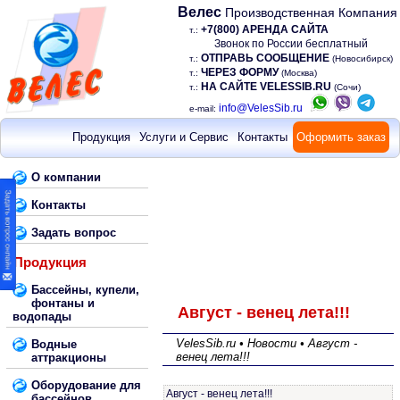
Велес
Производственная Компания
+7(800) АРЕНДА САЙТА
т.:
Звонок по России бесплатный
ОТПРАВЬ СООБЩЕНИЕ
т.:
(Новосибирск)
ЧЕРЕЗ ФОРМУ
т.:
(Москва)
НА САЙТЕ VELESSIB.RU
т.:
(Сочи)
info@VelesSib.ru
e-mail:
Продукция
Услуги и Сервис
Контакты
Оформить заказ
О компании
Контакты
Задать вопрос
Продукция
Бассейны, купели,
фонтаны и
Август - венец лета!!!
водопады
VelesSib.ru • Новости • Август -
Водные
венец лета!!!
аттракционы
Оборудование для
Август - венец лета!!!
бассейнов,