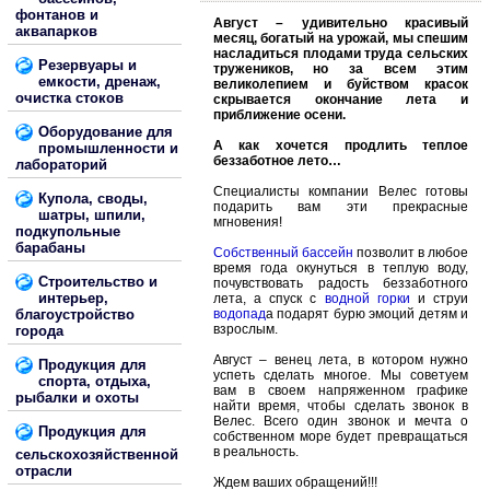
фонтанов и
Август – удивительно красивый
аквапарков
месяц, богатый на урожай, мы спешим
насладиться плодами труда сельских
Резервуары и
тружеников, но за всем этим
емкости, дренаж,
великолепием и буйством красок
очистка стоков
скрывается окончание лета и
приближение осени.
Оборудование для
А как хочется продлить теплое
промышленности и
беззаботное лето…
лабораторий
Специалисты компании Велес готовы
Купола, своды,
подарить вам эти прекрасные
шатры, шпили,
мгновения!
подкупольные
барабаны
Собственный бассейн
позволит в любое
время года окунуться в теплую воду,
Строительство и
почувствовать радость беззаботного
интерьер,
лета, а спуск с
водной горки
и струи
благоустройство
водопад
а подарят бурю эмоций детям и
взрослым.
города
Август – венец лета, в котором нужно
Продукция для
успеть сделать многое. Мы советуем
спорта, отдыха,
вам в своем напряженном графике
рыбалки и охоты
найти время, чтобы сделать звонок в
Велес. Всего один звонок и мечта о
Продукция для
собственном море будет превращаться
в реальность.
сельскохозяйственной
отрасли
Ждем ваших обращений!!!