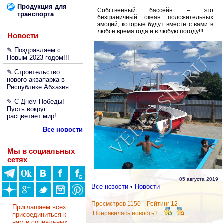
Продукция для
Собственный бассейн – это
транспорта
безграничный океан положительных
эмоций, которые будут вместе с вами в
любое время года и в любую погоду!!!
Новости
✎ Поздравляем с
Новым 2023 годом!!!
✎ Строительство
нового аквапарка в
Республике Абхазия
✎ С Днем Победы!
Пусть вокруг
расцветает мир!
Все новости
Мы в социальных
сетях
05 августа 2019
Все новости
•
Новости
Просмотров 1150 Рейтинг 12
Приглашаем всех
Понравилась новость?
присоединиться к
нам в социальных