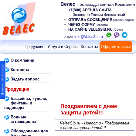
Велес
Производственная Компания
+7(800) АРЕНДА САЙТА
т.:
Звонок по России бесплатный
ОТПРАВЬ СООБЩЕНИЕ
т.:
(Новосибирск)
ЧЕРЕЗ ФОРМУ
т.:
(Москва)
НА САЙТЕ VELESSIB.RU
т.:
(Сочи)
info@VelesSib.ru
e-mail:
Продукция
Услуги и Сервис
Контакты
Оформить заказ
О компании
Контакты
Задать вопрос
Продукция
Бассейны, купели,
фонтаны и
Поздравляем с днем
водопады
защиты детей!!!
Водные
аттракционы
VelesSib.ru • Новости • Поздравляем
с днем защиты детей!!!
Оборудование для
бассейнов,