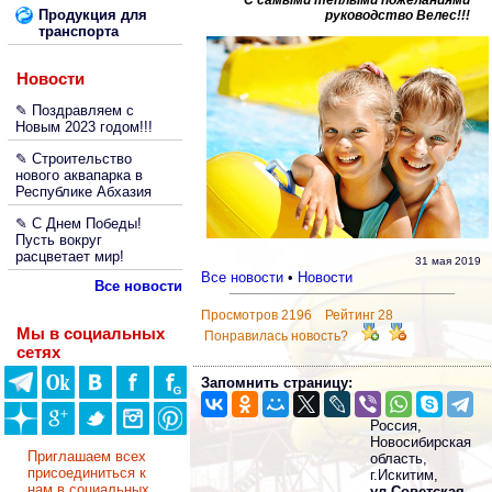
С самыми теплыми пожеланиями
Продукция для
руководство Велеc!!!
транспорта
Новости
✎ Поздравляем с
Новым 2023 годом!!!
✎ Строительство
нового аквапарка в
Республике Абхазия
✎ С Днем Победы!
Пусть вокруг
расцветает мир!
31 мая 2019
Все новости
•
Новости
Все новости
Просмотров 2196 Рейтинг 28
Мы в социальных
Понравилась новость?
сетях
Запомнить страницу:
Россия,
Новосибирская
Приглашаем всех
область,
присоединиться к
г.Искитим,
нам в социальных
ул.Советская,