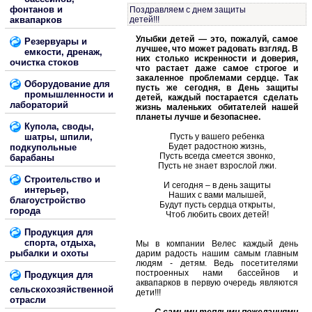
фонтанов и
Поздравляем с днем защиты
аквапарков
детей!!!
Улыбки детей — это, пожалуй, самое
Резервуары и
лучшее, что может радовать взгляд. В
емкости, дренаж,
них столько искренности и доверия,
очистка стоков
что растает даже самое строгое и
закаленное проблемами сердце. Так
Оборудование для
пусть же сегодня, в День защиты
промышленности и
детей, каждый постарается сделать
лабораторий
жизнь маленьких обитателей нашей
планеты лучше и безопаснее.
Купола, своды,
шатры, шпили,
Пусть у вашего ребенка
Будет радостною жизнь,
подкупольные
Пусть всегда смеется звонко,
барабаны
Пусть не знает взрослой лжи.
Строительство и
И сегодня – в день защиты
интерьер,
Наших с вами малышей,
благоустройство
Будут пусть сердца открыты,
города
Чтоб любить своих детей!
Продукция для
спорта, отдыха,
Мы в компании Велес каждый день
рыбалки и охоты
дарим радость нашим самым главным
людям - детям. Ведь посетителями
построенных нами бассейнов и
Продукция для
аквапарков в первую очередь являются
сельскохозяйственной
дети!!!
отрасли