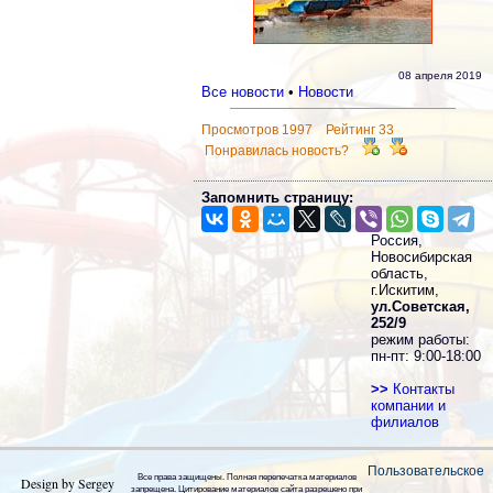
08 апреля 2019
Все новости
•
Новости
Просмотров 1997 Рейтинг 33
Понравилась новость?
Запомнить страницу:
Россия,
Новосибирская
область,
г.Искитим,
ул.Советская,
252/9
режим работы:
пн-пт: 9:00-18:00
>>
Контакты
компании и
филиалов
Пользовательское
Все права защищены. Полная перепечатка материалов
Design by Sergey
запрещена. Цитирование материалов сайта разрешено при