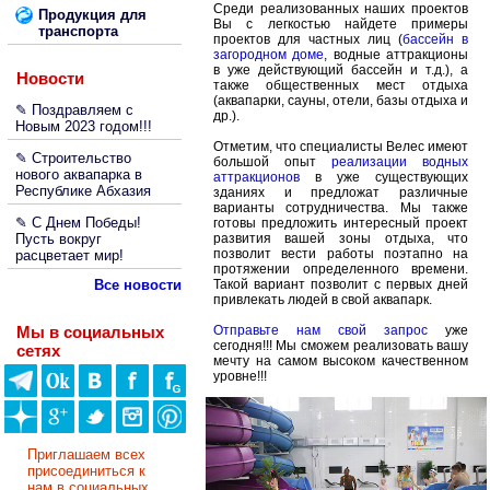
Среди реализованных наших проектов
Продукция для
Вы с легкостью найдете примеры
транспорта
проектов для частных лиц (
бассейн в
загородном доме
, водные аттракционы
в уже действующий бассейн и т.д.), а
Новости
также общественных мест отдыха
(аквапарки, сауны, отели, базы отдыха и
✎ Поздравляем с
др.).
Новым 2023 годом!!!
Отметим, что специалисты Велес имеют
✎ Строительство
большой опыт
реализации водных
нового аквапарка в
аттракционов
в уже существующих
Республике Абхазия
зданиях и предложат различные
варианты сотрудничества. Мы также
✎ С Днем Победы!
готовы предложить интересный проект
Пусть вокруг
развития вашей зоны отдыха, что
позволит вести работы поэтапно на
расцветает мир!
протяжении определенного времени.
Все новости
Такой вариант позволит с первых дней
привлекать людей в свой аквапарк.
Мы в социальных
Отправьте нам свой запрос
уже
сегодня!!! Мы сможем реализовать вашу
сетях
мечту на самом высоком качественном
уровне!!!
Приглашаем всех
присоединиться к
нам в социальных