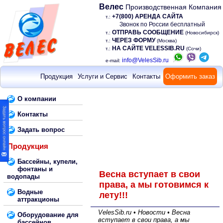
Велес
Производственная Компания
+7(800) АРЕНДА САЙТА
т.:
Звонок по России бесплатный
ОТПРАВЬ СООБЩЕНИЕ
т.:
(Новосибирск)
ЧЕРЕЗ ФОРМУ
т.:
(Москва)
НА САЙТЕ VELESSIB.RU
т.:
(Сочи)
info@VelesSib.ru
e-mail:
Продукция
Услуги и Сервис
Контакты
Оформить заказ
О компании
Контакты
Задать вопрос
Продукция
Бассейны, купели,
фонтаны и
Весна вступает в свои
водопады
права, а мы готовимся к
Водные
лету!!!
аттракционы
VelesSib.ru • Новости • Весна
Оборудование для
вступает в свои права, а мы
бассейнов,