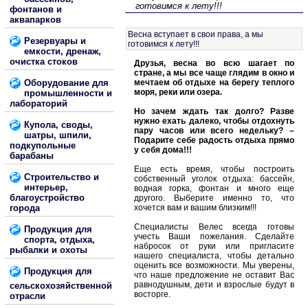
готовимся к лету!!!
фонтанов и
аквапарков
Весна вступает в свои права, а мы
Резервуары и
готовимся к лету!!!
емкости, дренаж,
очистка стоков
Друзья, весна во всю шагает по
стране, а мы все чаще глядим в окно и
Оборудование для
мечтаем об отдыхе на берегу теплого
моря, реки или озера.
промышленности и
лабораторий
Но зачем ждать так долго? Разве
нужно ехать далеко, чтобы отдохнуть
Купола, своды,
пару часов или всего недельку? –
шатры, шпили,
Подарите себе радость отдыха прямо
подкупольные
у себя дома!!!
барабаны
Еще есть время, чтобы построить
Строительство и
собственный уголок отдыха: бассейн,
интерьер,
водная горка, фонтан и много еще
благоустройство
другого. Выберите именно то, что
города
хочется вам и вашим близким!!!
Специалисты Велес всегда готовы
Продукция для
учесть Ваши пожелания. Сделайте
спорта, отдыха,
набросок от руки или пригласите
рыбалки и охоты
нашего специалиста, чтобы детально
оценить все возможности. Мы уверены,
Продукция для
что наше предложение не оставит Вас
равнодушным, дети и взрослые будут в
сельскохозяйственной
восторге.
отрасли