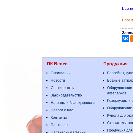
Все н
Просм
Запом
ПК Велес
Продукция
О компании
Бассейны, куп
Новости
Водные аттрак
Сертификаты
Оборудование 
аквапарков
Законодательство
Резервуары и е
Награды и благодарности
Оборудование
Пресса о нас
Купола для хр
Контакты
Строительство
Партнеры
Продукция для
Партнеры-Магазины