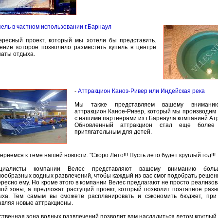
пель в частном использовании г.Барнаул
ересный проект, который мы хотели бы представить.
ение которое позволило разместить купель в центре
наты отдыха.
-
Аттракцион Каноэ-Ривер или Индейская река
Мы также представляем вашему вниманию
аттракцион Каное-Ривер, который мы производим 
с нашими партнерами из г.Барнаула компанией Ат
Обновленный аттракцион стал еще более
притягательным для детей.
ернемся к теме нашей новости: "Скоро Лето!!! Пусть лето будет круглый год!!!
циалисты компании Велес представляют вашему вниманию больш
ообразных водных развлечений, чтобы каждый из вас смог подобрать решени
ресно ему. Но кроме этого в компании Велес предлагают не просто реализо
ной зоны, а предложат растущий проект, который позволит поэтапное раз
ыха. Тем самым вы сможете распланировать и сэкономить бюджет, при
авляя новые аттракционы.
твенная зона водных развлечений позволит вам насладиться летом круглый г