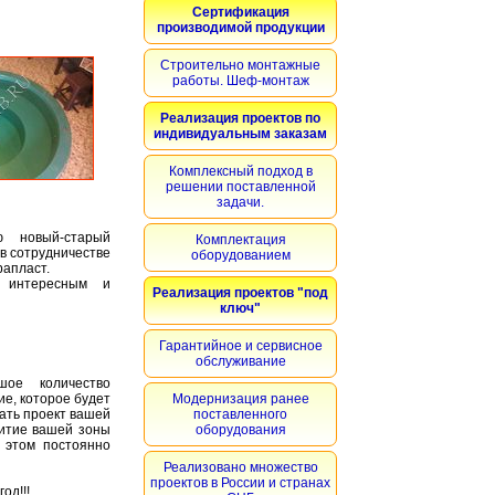
Сертификация
производимой продукции
Строительно монтажные
работы. Шеф-монтаж
Реализация проектов по
индивидуальным заказам
Комплексный подход в
решении поставленной
задачи.
 новый-старый
Комплектация
в сотрудничестве
оборудованием
рапласт.
 интересным и
Реализация проектов "под
ключ"
Гарантийное и сервисное
обслуживание
ое количество
е, которое будет
Модернизация ранее
вать проект вашей
поставленного
витие вашей зоны
оборудования
 этом постоянно
Реализовано множество
проектов в России и странах
од!!!