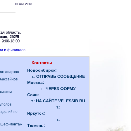
16 мая 2018
ая область,
кая, 252/9
 9:00-18:00
ии и филиалов
Контакты
Новосибирск:
 аквапарков
т.:
ОТПРАВЬ СООБЩЕНИЕ
 бассейнов
Москва:
т.:
ЧЕРЕЗ ФОРМУ
 систем
Сочи:
т.:
НА САЙТЕ VELESSIB.RU
куполов
т.:
изделий по
Иркутск:
т.:
. Шеф-монтаж
Тюмень: