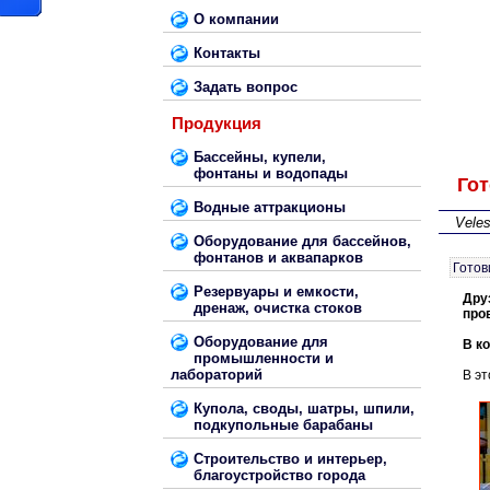
О компании
Контакты
Задать вопрос
Продукция
Бассейны, купели,
фонтаны и водопады
Гот
Водные аттракционы
Vele
Оборудование для бассейнов,
фонтанов и аквапарков
Готов
Резервуары и емкости,
Дру
дренаж, очистка стоков
пров
Оборудование для
В к
промышленности и
лабораторий
В э
Купола, своды, шатры, шпили,
подкупольные барабаны
Строительство и интерьер,
благоустройство города