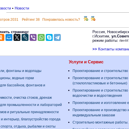
овости
•
Новости
отров 2031 Рейтинг 38 Понравилась новость?
нить страницу:
Россия, Новосибирск
г.Искитим,
ул.Советс
режим работы: пн-пт:
>>
Контакты компан
Услуги и Сервис
ели, фонтаны и водопады
Проектирование и строительство
ционы, водные горки
Проектирование и строительство
(стеклопластиковые и бетонные)
для бассейнов, фонтанов и
Проектирование и строительство
водоочистки и водоотведения
мкости, очистка стоков, дренаж
Проектирование и изготовление 
 для промышленности и лабораторий
Проектирование и производство 
амов и ритуальные принадлежности
индивидуальным заказам
 и интерьер, благоустройство города
Строительно монтажные работы
 спорта, отдыха, рыбалки и охоты