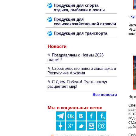
Продукция для спорта,
отдыха, рыбалки и охоты
-
Ку
Продукция для
сельскохозяйственной отрасли
Инт
Реш
Продукция для транспорта
ком
Новости
✎ Поздравляем с Новым 2023
годом!!!
✎ Строительство нового аквапарка в
Республике Абхазия
✎ С Днем Победы! Пусть вокруг
расцветает мир!
Все новости
Но в
Спе
Мы в социальных сетях
разн
инте
вод
отд
доб
Собс