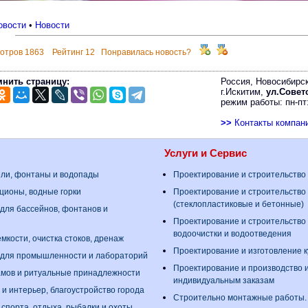
овости
•
Новости
отров 1863 Рейтинг 12 Понравилась новость?
нить страницу:
Россия, Новосибирск
г.Искитим,
ул.Советс
режим работы: пн-пт:
>>
Контакты компан
Услуги и Сервис
ели, фонтаны и водопады
Проектирование и строительство
ционы, водные горки
Проектирование и строительство
(стеклопластиковые и бетонные)
для бассейнов, фонтанов и
Проектирование и строительство
водоочистки и водоотведения
мкости, очистка стоков, дренаж
Проектирование и изготовление 
 для промышленности и лабораторий
Проектирование и производство 
амов и ритуальные принадлежности
индивидуальным заказам
 и интерьер, благоустройство города
Строительно монтажные работы
 спорта, отдыха, рыбалки и охоты