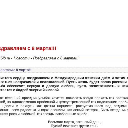
дравляем с 8 марта!!!
Sib.ru • Новости • Поздравляем с 8 марта!!!
авляем с 8 марта!!!
чистого сердца поздравляем с Международным женским днём и хотим 
аваться неотразимой и великолепной. Пусть жизнь будет полна роскоши 
ьба обеспечит верную и долгую любовь, пусть женственность и неж
тается с бодрой энергией и силой.
от весенний праздник улыбок хочется пожелать всегда порхать как ласточк
ной, но одновременно пробивной и целеустремленной как подснежник, проб
г, цвести и пахнуть, как цветки нарцисса, распустившиеся под редким
лнять всех радостью и вдохновением, как легкий ветерок. Быть всегда мил
нняя роса и любимой, как звезды влюбленные в небо.
Восьмого марта, в женский день,
Пускай исчезнет грусти тень,