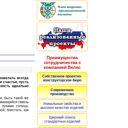
Преимущества
сотрудничества с
компанией Велес
Собственное проектно-
пожелать всегда
конструкторское бюро
и счастья, пусть
ность идеально
Современное
производство
а, быть такой же
ивающийся сквозь
Уникальные свойства и
и лучами солнца,
высокое качество изделий
ой, блистать, как
Широкий спектр
стандартных изделий