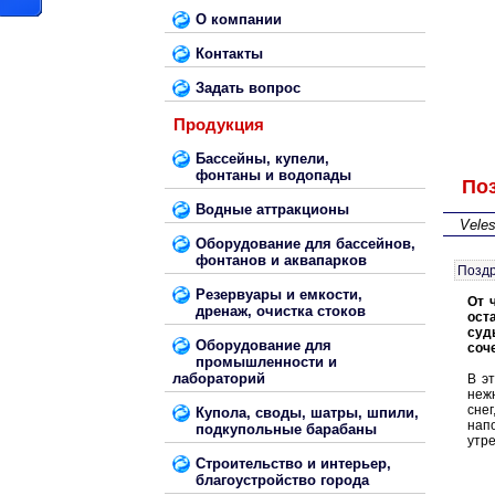
О компании
Контакты
Задать вопрос
Продукция
Бассейны, купели,
фонтаны и водопады
Поз
Водные аттракционы
Veles
Оборудование для бассейнов,
фонтанов и аквапарков
Поздр
Резервуары и емкости,
От 
дренаж, очистка стоков
ост
суд
Оборудование для
соче
промышленности и
лабораторий
В эт
неж
сне
Купола, своды, шатры, шпили,
напо
подкупольные барабаны
утре
Строительство и интерьер,
благоустройство города