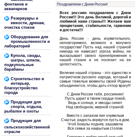
фонтанов и
Поздравляем с Днем России!
аквапарков
Всех россиян поздравляем с Днем
России!!! Это день Великой, дорогой и
Резервуары и
любимой нами страны!!! Желаем вам
емкости, дренаж,
процветания, стабильности, гармонии
очистка стоков
и достатка!!!
Оборудование для
День России - день изумительного,
промышленности и
неповторимого, великого и могучего
лабораторий
государства! Пусть над нашей страной
никогда не нависает угроза войны, не
Купола, своды,
высказывает своего пренебрежения к
шатры, шпили,
нашей стране и не посягает на ее
целостность.
подкупольные
барабаны
Величие нашей страны - это единство и
патриотизм русского народа, который в
Строительство и
самые тяжелые моменты своей Родины
интерьер,
объединяется, чтобы дать отпор врагу!!!
благоустройство
города
С Днем России тебя, россиянин!
Пусть царит в твоем сердце покой,
Продукция для
Ведь и солнце, и звезды сияют
спорта, отдыха,
Над свободною, мирной страной.
рыбалки и охоты
Вместе с запахом лип очумелым
Счастье, радость ворвутся пусть в дом,
Продукция для
Чтоб бокалы подняв, зашумела
сельскохозяйственной
Вся семья за накрытым столом.
отрасли