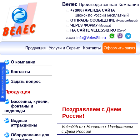
Велес
Производственная Компания
+7(800) АРЕНДА САЙТА
т.:
Звонок по России бесплатный
ОТПРАВЬ СООБЩЕНИЕ
т.:
(Новосибирск)
ЧЕРЕЗ ФОРМУ
т.:
(Москва)
НА САЙТЕ VELESSIB.RU
т.:
(Сочи)
info@VelesSib.ru
e-mail:
Продукция
Услуги и Сервис
Контакты
Оформить заказ
О компании
Контакты
Задать вопрос
Продукция
Бассейны, купели,
фонтаны и
Поздравляем с Днем
водопады
России!
Водные
аттракционы
VelesSib.ru • Новости • Поздравляем
с Днем России!
Оборудование для
бассейнов,