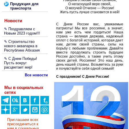
Говорим о любви своей сильной,
Продукция для
О негаснущей вере своей,
транспорта
О могучей Отчизне — России!
Жить пусть лучше становится в ней!
Новости
С Днем России вас, уважаемые
патриоты! Мы все россияне, а значит,
✎ Поздравляем с
нам уже есть чем гордиться! Наша
Новым 2023 годом!!!
страна — великая держава, надежный
оплот с богатой историей, которая дает
✎ Строительство
нам, детям своей страны, силы на
нового аквапарка в
борьбу с любыми проблемами. Давайте
Республике Абхазия
вместе продолжать строить будущее
России достойно, а также учить этому
✎ С Днем Победы!
своих детей. Россияне! Это наш день,
Пусть вокруг
день нашей страны. Возьмитесь за руки
расцветает мир!
и почувствуйте себя одной семьей!
Все новости
С праздником! С Днем России!
Мы в социальных
сетях
Приглашаем всех
присоединиться к
нам в социальных