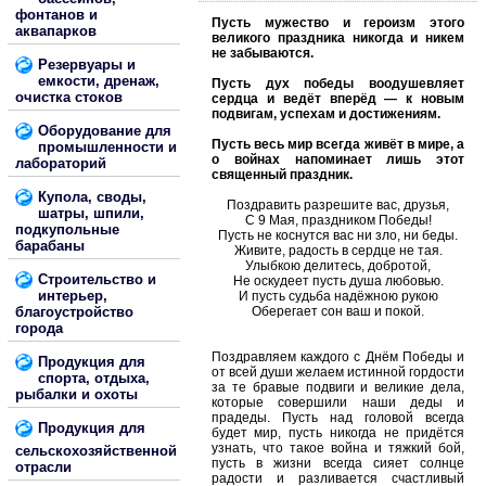
фонтанов и
Пусть мужество и героизм этого
аквапарков
великого праздника никогда и никем
не забываются.
Резервуары и
емкости, дренаж,
Пусть дух победы воодушевляет
очистка стоков
сердца и ведёт вперёд — к новым
подвигам, успехам и достижениям.
Оборудование для
Пусть весь мир всегда живёт в мире, а
промышленности и
о войнах напоминает лишь этот
лабораторий
священный праздник.
Купола, своды,
Поздравить разрешите вас, друзья,
шатры, шпили,
С 9 Мая, праздником Победы!
подкупольные
Пусть не коснутся вас ни зло, ни беды.
барабаны
Живите, радость в сердце не тая.
Улыбкою делитесь, добротой,
Строительство и
Не оскудеет пусть душа любовью.
интерьер,
И пусть судьба надёжною рукою
благоустройство
Оберегает сон ваш и покой.
города
Поздравляем каждого с Днём Победы и
Продукция для
от всей души желаем истинной гордости
спорта, отдыха,
за те бравые подвиги и великие дела,
рыбалки и охоты
которые совершили наши деды и
прадеды. Пусть над головой всегда
Продукция для
будет мир, пусть никогда не придётся
узнать, что такое война и тяжкий бой,
сельскохозяйственной
пусть в жизни всегда сияет солнце
отрасли
радости и разливается счастливый