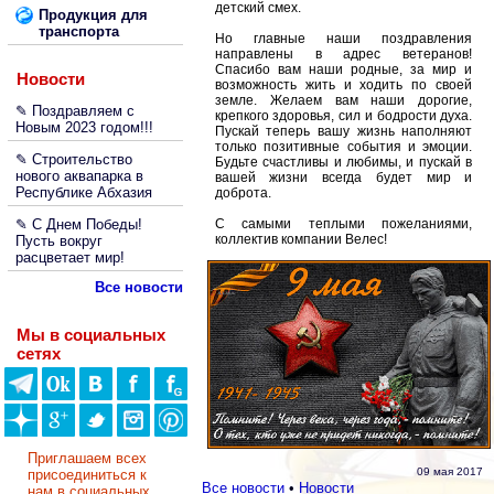
детский смех.
Продукция для
транспорта
Но главные наши поздравления
направлены в адрес ветеранов!
Спасибо вам наши родные, за мир и
Новости
возможность жить и ходить по своей
земле. Желаем вам наши дорогие,
✎ Поздравляем с
крепкого здоровья, сил и бодрости духа.
Новым 2023 годом!!!
Пускай теперь вашу жизнь наполняют
только позитивные события и эмоции.
✎ Строительство
Будьте счастливы и любимы, и пускай в
нового аквапарка в
вашей жизни всегда будет мир и
Республике Абхазия
доброта.
✎ С Днем Победы!
С самыми теплыми пожеланиями,
коллектив компании Велес!
Пусть вокруг
расцветает мир!
Все новости
Мы в социальных
сетях
Приглашаем всех
09 мая 2017
присоединиться к
Все новости
•
Новости
нам в социальных