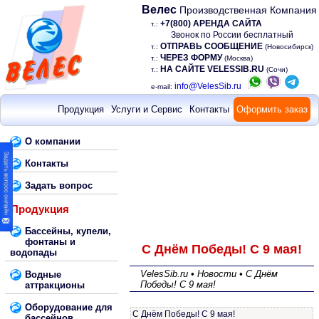
Велес
Производственная Компания
+7(800) АРЕНДА САЙТА
т.:
Звонок по России бесплатный
ОТПРАВЬ СООБЩЕНИЕ
т.:
(Новосибирск)
ЧЕРЕЗ ФОРМУ
т.:
(Москва)
НА САЙТЕ VELESSIB.RU
т.:
(Сочи)
info@VelesSib.ru
e-mail:
Продукция
Услуги и Сервис
Контакты
Оформить заказ
О компании
Контакты
Задать вопрос
Продукция
Бассейны, купели,
фонтаны и
С Днём Победы! С 9 мая!
водопады
VelesSib.ru • Новости • С Днём
Водные
Победы! С 9 мая!
аттракционы
Оборудование для
С Днём Победы! С 9 мая!
бассейнов,