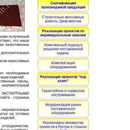
Сертификация
производимой продукции
Строительно монтажные
работы. Шеф-монтаж
Реализация проектов по
индивидуальным заказам
днако полученный
ствует, что наша
ее качественные
Комплексный подход в
решении поставленной
и дополнительных
задачи.
чески агрессивных
Комплектация
оборудованием
ют необходимые
Реализация проектов "под
тации изделий:
ключ"
ственные смолы,
и нагревательный
Гарантийное и сервисное
с ЭКСПЕРТНЫМИ
обслуживание
айте - страница
Модернизация ранее
поставленного
 нагревательные
оборудования
каты) на готовые
 изделий.
Реализовано множество
сотрудничества.
проектов в России и странах