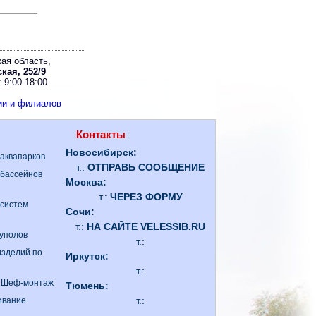
ая область,
кая, 252/9
 9:00-18:00
ии и филиалов
Контакты
Новосибирск:
 аквапарков
т.:
ОТПРАВЬ СООБЩЕНИЕ
 бассейнов
Москва:
т.:
ЧЕРЕЗ ФОРМУ
 систем
Сочи:
т.:
НА САЙТЕ VELESSIB.RU
куполов
т.:
изделий по
Иркутск:
т.:
. Шеф-монтаж
Тюмень:
т.:
ивание