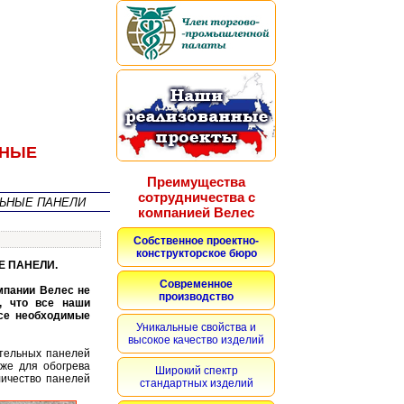
ЬНЫЕ
Преимущества
сотрудничества с
ЕЛЬНЫЕ ПАНЕЛИ
компанией Велес
Собственное проектно-
конструкторское бюро
Е ПАНЕЛИ.
Современное
омпании Велес не
производство
 что все наши
се необходимые
Уникальные свойства и
высокое качество изделий
ательных панелей
кже для обогрева
Широкий спектр
личество панелей
стандартных изделий