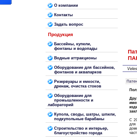
О компании
Контакты
Задать вопрос
Продукция
Бассейны, купели,
фонтаны и водопады
Па
ПА
Водные аттракционы
Оборудование для бассейнов,
Vele
фонтанов и аквапарков
Резервуары и емкости,
Пате
дренаж, очистка стоков
Пол
Оборудование для
Дру
промышленности и
име
лабораторий
изд
зак
Купола, своды, шатры, шпили,
подкупольные барабаны
С 2
для
Строительство и интерьер,
дом
благоустройство города
част