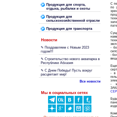
С пе
Продукция для спорта,
по 
отдыха, рыбалки и охоты
зре
про
Продукция для
тех
сельскохозяйственной отрасли
зап
пате
Продукция для транспорта
Сущ
нам
Новости
тех
эксп
✎ Поздравляем с Новым 2023
- б
годом!!!
сил
- бо
вещ
✎ Строительство нового аквапарка в
Республике Абхазия
Еще
сер
✎ С Днем Победы! Пусть вокруг
- в
расцветает мир!
гел
эле
Все новости
- м
ЗАК
СЕР
Мы в социальных сетях
Буд
пан
изде
Ком