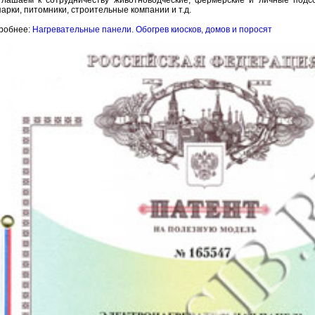
глашаем к сотрудничеству животноводческие, фермерские и личные подс
арки, питомники, строительные компании и т.д.
робнее:
Нагревательные панели. Обогрев киосков, домов и поросят