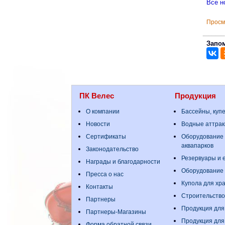
Все н
Просм
Запом
ПК Велес
Продукция
О компании
Бассейны, куп
Новости
Водные аттрак
Сертификаты
Оборудование 
аквапарков
Законодательство
Резервуары и е
Награды и благодарности
Оборудование
Пресса о нас
Купола для хр
Контакты
Строительство
Партнеры
Продукция для
Партнеры-Магазины
Продукция для
Форма обратной связи