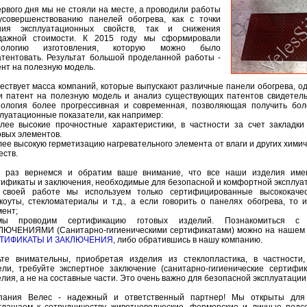
рвого дня мы не стояли на месте, а проводили работы
усовершенствованию панелей обогрева, как с точки
ния эксплуатационных свойств, так и снижения
дажной стоимости. К 2015 году мы сформировали
нологию изготовления, которую можно было
атентовать. Результат большой проделанной работы -
нт на полезную модель.
ествует масса компаний, которые выпускают различные панели обогрева, о
и патент на полезную модель и анализ существующих патентов свидетель
нология более прогрессивная и современная, позволяющая получить бол
луатационные показатели, как например:
олее высокие прочностные характеристики, в частности за счет закладк
овых элементов.
лее высокую герметизацию нагревательного элемента от влаги и других хими
еств.
 раз вернемся и обратим ваше внимание, что все наши изделия име
тификаты и заключения, необходимые для безопасной и комфортной эксплуа
 своей работе мы используем только сертифицированные высококаче
ькоуты, стекломатериалы и т.д., а если говорить о панелях обогрева, то 
мент;
ы проводим сертификацию готовых изделий. Познакомиться 
ЛЮЧЕНИЯМИ (Санитарно-гигиеническими сертификатами) можно на нашем с
ТИФИКАТЫ И ЗАКЛЮЧЕНИЯ
, либо обратившись в нашу компанию.
ьте внимательны, приобретая изделия из стеклопластика, в частности,
ели, требуйте экспертное заключение (санитарно-гигиенические сертифи
лия, а не на составные части. Это очень важно для безопасной эксплуатации
пания Велес - надежный и ответственный партнер! Мы открыты для 