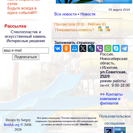
сетях.
Будьте всегда в
05 марта 2016
курсе событий!!!
Все новости
•
Новости
Просмотров 2030 Рейтинг 81
Рассылка
Понравилась новость?
Стеклопластик и
искусственный камень.
Интересные решения
Запомнить страницу:
Россия,
Новосибирская
область,
г.Искитим,
ул.Советская,
252/9
режим работы:
пн-пт: 9:00-18:00
>>
Контакты
компании и
филиалов
Пользовательское
Все права защищены. Полная перепечатка материалов
Design by Sergey
запрещена. Цитирование материалов сайта разрешено при
соглашение
Berdck.org
©
2008
-
установке активной ссылки на сайт
VelesSib.ru
2026