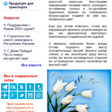
красотой, яркостью, блестящими
Продукция для
заводящими глазками смогут разбудить
транспорта
по-зимнему сонных и по-деловому
будничных мужчин на совершенно
безрассудные подвиги во имя вас,
Новости
прекрасных дам!
✎ Поздравляем с
Еще раз хотим пожелать, чтобы все
Новым 2023 годом!!!
окружающие мужчины ценили каждую из
вас, как драгоценный бриллиант,
✎ Строительство
благосклонно подаренный им судьбой.
нового аквапарка в
Республике Абхазия
А мужчины компании Велес всегда
готовы подарить вам массу
✎ С Днем Победы!
положительных эмоций. Звоните прямо
сейчас, и мы реализуем вашу мечту,
Пусть вокруг
чтобы вы могли наслаждаться отдыхом
расцветает мир!
на аттракционах нашего производства
круглый год!!!
Все новости
Мы в социальных
сетях
Приглашаем всех
присоединиться к
нам в социальных