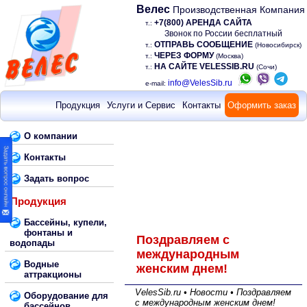
Велес
Производственная Компания
+7(800) АРЕНДА САЙТА
т.:
Звонок по России бесплатный
ОТПРАВЬ СООБЩЕНИЕ
т.:
(Новосибирск)
ЧЕРЕЗ ФОРМУ
т.:
(Москва)
НА САЙТЕ VELESSIB.RU
т.:
(Сочи)
info@VelesSib.ru
e-mail:
Продукция
Услуги и Сервис
Контакты
Оформить заказ
О компании
Контакты
Задать вопрос
Продукция
Бассейны, купели,
фонтаны и
Поздравляем с
водопады
международным
Водные
женским днем!
аттракционы
VelesSib.ru • Новости • Поздравляем
Оборудование для
с международным женским днем!
бассейнов,