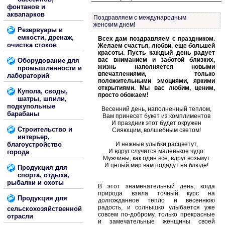
фонтанов и
аквапарков
Поздравляем с международным
женским днем!
Резервуары и
емкости, дренаж,
Всех дам поздравляем с праздником.
очистка стоков
Желаем счастья, любви, еще большей
красоты. Пусть каждый день радует
вас вниманием и заботой близких,
Оборудование для
жизнь наполняется новыми
промышленности и
впечатлениями, только
лабораторий
положительными эмоциями, яркими
открытиями. Мы вас любим, ценим,
Купола, своды,
просто обожаем!
шатры, шпили,
подкупольные
Весенний день, наполненный теплом,
барабаны
Вам принесет букет из комплиментов
И праздник этот будет окружен
Строительство и
Сияющим, волшебным светом!
интерьер,
благоустройство
И нежные улыбки расцветут,
И вдруг случится маленькое чудо:
города
Мужчины, как один все, вдруг возьмут
И целый мир вам подадут на блюде!
Продукция для
спорта, отдыха,
рыбалки и охоты
В этот знаменательный день, когда
природа взяла точный курс на
Продукция для
долгожданное тепло и весеннюю
радость, и солнышко улыбается уже
сельскохозяйственной
совсем по-доброму, только прекрасные
отрасли
и замечательные женщины своей