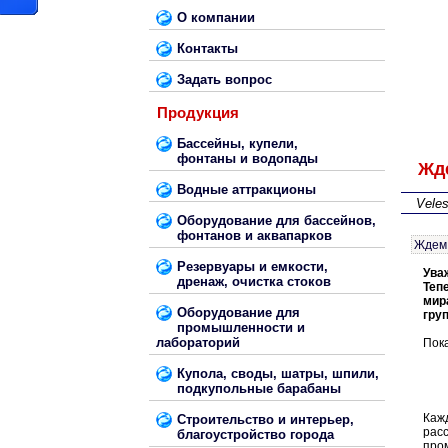
О компании
Контакты
Задать вопрос
Продукция
Бассейны, купели,
фонтаны и водопады
Жде
Водные аттракционы
Vele
Оборудование для бассейнов,
фонтанов и аквапарков
Ждем 
Резервуары и емкости,
Ува
дренаж, очистка стоков
Теп
мир
Оборудование для
гру
промышленности и
лабораторий
Пока
Купола, своды, шатры, шпили,
подкупольные барабаны
Каж
Строительство и интерьер,
рас
благоустройство города
про