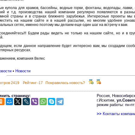
ые купола для храмов, бассейны, водные горки, фонтаны, водопады, лавки,
ний и т.д. производства нашей компании регулярно появляются в разны
омной страны и в странах ближнего зарубежья. Интересные проекты мы 
местить на нашем сайте и в нашей рассылке, но многим удобнее узнава
альных сетях, именно поэтому мы делаем еще один шаг на встречу к вам.
соединяйтесь!!! Будем рады видеть не только на нашем сайте, но и в гр
й.
удущем, если данное направление будет интересно вам, мы создадим сооб
улярных ресурсах.
важением, компания Велес
овости
•
Новости
отров 2419 Рейтинг -17 Понравилась новость?
нить страницу:
Россия, Новосибирск
г.Искитим,
ул.Советс
режим работы: пн-пт:
>>
Контакты компан