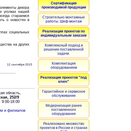
Сертификация
производимой продукции
 элементы декора
х уголках нашей
всегда стараемся
Строительно монтажные
ть о новостях в
работы. Шеф-монтаж
Реализация проектов по
уппах социальных
индивидуальным заказам
щества на других
Комплексный подход в
решении поставленной
задачи.
Комплектация
12 сентября 2015
оборудованием
Реализация проектов "под
ключ"
Гарантийное и сервисное
ая область,
обслуживание
кая, 252/9
 9:00-18:00
Модернизация ранее
поставленного
ии и филиалов
оборудования
Реализовано множество
проектов в России и странах