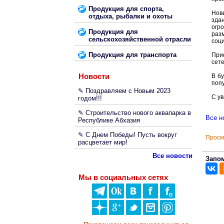
Продукция для спорта,
Нов
отдыха, рыбалки и охоты
зда
огр
Продукция для
раз
сельскохозяйственной отрасли
соци
Продукция для транспорта
При
сете
Новости
В б
поп
✎ Поздравляем с Новым 2023
С у
годом!!!
✎ Строительство нового аквапарка в
Все н
Республике Абхазия
✎ С Днем Победы! Пусть вокруг
Просм
расцветает мир!
Все новости
Запом
Мы в социальных сетях