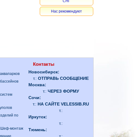
СНГ
Нас рекомендуют
Контакты
Новосибирск:
 аквапарков
т.:
ОТПРАВЬ СООБЩЕНИЕ
 бассейнов
Москва:
т.:
ЧЕРЕЗ ФОРМУ
 систем
Сочи:
т.:
НА САЙТЕ VELESSIB.RU
куполов
т.:
изделий по
Иркутск:
т.:
. Шеф-монтаж
Тюмень:
т.:
ивание