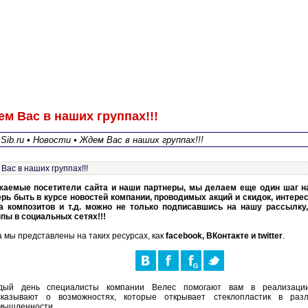
м Вас в наших группах!!!
sSib.ru • Новости • Ждем Вас в наших группах!!!
Вас в наших группах!!!
жаемые посетители сайта и наши партнеры, мы делаем еще один шаг на
ерь быть в курсе новостей компании, проводимых акций и скидок, интере
а композитов и т.д. можно не только подписавшись на нашу рассылку,
ппы в социальных сетях!!!
 мы представлены на таких ресурсах, как
facebook, ВКонтакте и twitter
.
дый день специалисты компании Велес помогают вам в реализаци
сказывают о возможностях, которые открывает стеклопластик в раз
мышленности.