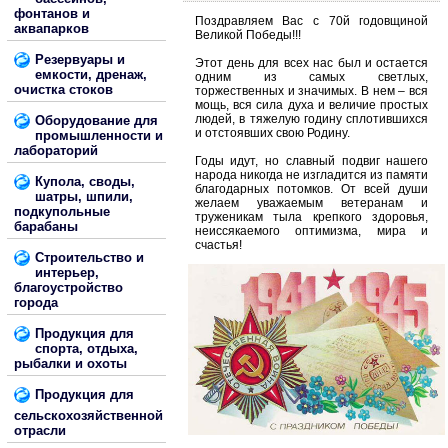
фонтанов и
Поздравляем Вас с 70й годовщиной
аквапарков
Великой Победы!!!
Резервуары и
Этот день для всех нас был и остается
емкости, дренаж,
одним из самых светлых,
очистка стоков
торжественных и значимых. В нем – вся
мощь, вся сила духа и величие простых
людей, в тяжелую годину сплотившихся
Оборудование для
и отстоявших свою Родину.
промышленности и
лабораторий
Годы идут, но славный подвиг нашего
народа никогда не изгладится из памяти
Купола, своды,
благодарных потомков. От всей души
шатры, шпили,
желаем уважаемым ветеранам и
подкупольные
труженикам тыла крепкого здоровья,
барабаны
неиссякаемого оптимизма, мира и
счастья!
Строительство и
интерьер,
благоустройство
города
Продукция для
спорта, отдыха,
рыбалки и охоты
Продукция для
сельскохозяйственной
отрасли