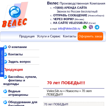
Велес
Производственная Компания
+7(800) АРЕНДА САЙТА
т.:
Звонок по России бесплатный
ОТПРАВЬ СООБЩЕНИЕ
т.:
(Новосибирск)
ЧЕРЕЗ ФОРМУ
т.:
(Москва)
НА САЙТЕ VELESSIB.RU
т.:
(Сочи)
info@VelesSib.ru
e-mail:
Продукция
Услуги и Сервис
Контакты
Оформить заказ
О компании
Контакты
Задать вопрос
Продукция
Бассейны, купели,
фонтаны и
70 лет ПОБЕДЫ!!!
водопады
VelesSib.ru • Новости • 70 лет
Водные
ПОБЕДЫ!!!
аттракционы
Оборудование для
70 лет ПОБЕДЫ!!!
бассейнов,