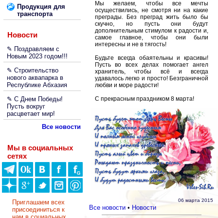
Мы желаем, чтобы все мечты
Продукция для
осуществились, не смотря ни на какие
транспорта
преграды. Без преград жить было бы
скучно, но пусть они будут
дополнительным стимулом к радости и,
Новости
самое главное, чтобы они были
интересны и не в тягость!
✎ Поздравляем с
Новым 2023 годом!!!
Будьте всегда обаятельны и красивы!
Пусть во всех делах помогает ангел
✎ Строительство
хранитель, чтобы всё и всегда
нового аквапарка в
удавалось легко и просто! Безграничной
Республике Абхазия
любви и море радости!
✎ С Днем Победы!
С прекрасным праздником 8 марта!
Пусть вокруг
расцветает мир!
Все новости
Мы в социальных
сетях
06 марта 2015
Приглашаем всех
Все новости
•
Новости
присоединиться к
нам в социальных