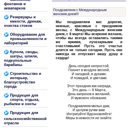
фонтанов и
аквапарков
Поздравляем с Международным
женским днем!!!
Резервуары и
емкости, дренаж,
Мы поздравляем вас дорогие,
очистка стоков
нежные, красивые с праздником
весны, с Международным женским
днем, с 8 марта! Мы искренне желаем,
Оборудование для
чтобы вы всегда оставались такими
промышленности и
же яркими, лучезарными и
лабораторий
счастливыми! Пусть это счастье
длится не только сегодня. Пусть оно
Купола, своды,
никогда не отпускает вашу душу и
шатры, шпили,
сердце!
подкупольные
барабаны
День сегодня непростой,
Пахнет в воздухе весной,
Строительство и
И загадкой, и духами,
интерьер,
И помадой, и цветами.
благоустройство
Этот праздник как награда,
города
Это день — 8 Марта,
День капризов и желаний,
Продукция для
И мужского обожания.
спорта, отдыха,
рыбалки и охоты
Поздравляем милых дам,
И целуем ручки вам.
Продукция для
Интригуйте! Вдохновляйте!
Меры в нежности не знайте.
сельскохозяйственной
отрасли