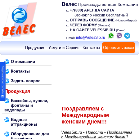
Велес
Производственная Компания
+7(800) АРЕНДА САЙТА
т.:
Звонок по России бесплатный
ОТПРАВЬ СООБЩЕНИЕ
т.:
(Новосибирск)
ЧЕРЕЗ ФОРМУ
т.:
(Москва)
НА САЙТЕ VELESSIB.RU
т.:
(Сочи)
info@VelesSib.ru
e-mail:
Продукция
Услуги и Сервис
Контакты
Оформить заказ
О компании
Контакты
Задать вопрос
Продукция
Бассейны, купели,
фонтаны и
Поздравляем с
водопады
Международным
Водные
женским днем!!!
аттракционы
VelesSib.ru • Новости • Поздравляем
Оборудование для
с Международным женским днем!!!
бассейнов,