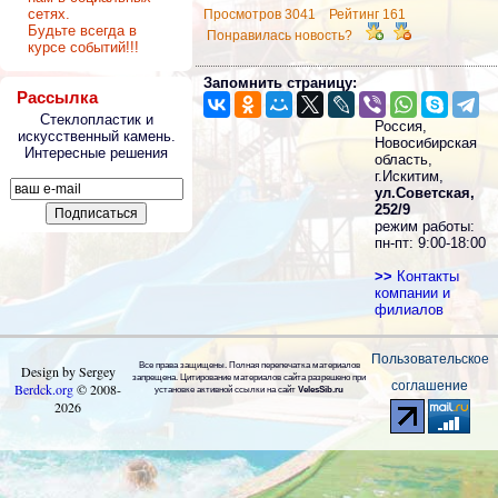
сетях.
Просмотров 3041 Рейтинг 161
Будьте всегда в
Понравилась новость?
курсе событий!!!
Запомнить страницу:
Рассылка
Стеклопластик и
Россия,
искусственный камень.
Новосибирская
Интересные решения
область,
г.Искитим,
ул.Советская,
252/9
режим работы:
пн-пт: 9:00-18:00
>>
Контакты
компании и
филиалов
Пользовательское
Все права защищены. Полная перепечатка материалов
Design by Sergey
запрещена. Цитирование материалов сайта разрешено при
соглашение
Berdck.org
©
2008
-
установке активной ссылки на сайт
VelesSib.ru
2026