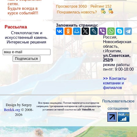
сетях.
Просмотров 3060 Рейтинг 152
Будьте всегда в
Понравилась новость?
курсе событий!!!
Запомнить страницу:
Рассылка
Стеклопластик и
Россия,
искусственный камень.
Новосибирская
Интересные решения
область,
г.Искитим,
ул.Советская,
252/9
режим работы:
пн-пт: 9:00-18:00
>>
Контакты
компании и
филиалов
Пользовательское
Все права защищены. Полная перепечатка материалов
Design by Sergey
запрещена. Цитирование материалов сайта разрешено при
соглашение
Berdck.org
©
2008
-
установке активной ссылки на сайт
VelesSib.ru
2026