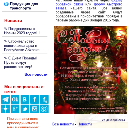
на любое наше изделие через
форму
Продукция для
обратной связи
или
форму быстрого
транспорта
заказа
нашего сайта. Все заявки
созданные через сайт будут
обработаны в приоритетном порядке в
Новости
первые рабочие дни января 2015 года.
✎ Поздравляем с
Новым 2023 годом!!!
✎ Строительство
нового аквапарка в
Республике Абхазия
✎ С Днем Победы!
Пусть вокруг
расцветает мир!
Все новости
Мы в социальных
сетях
Приглашаем всех
26 декабря 2014
присоединиться к
Все новости
•
Новости
нам в социальных