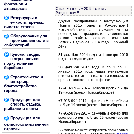
фонтанов и
аквапарков
С наступающим 2015 Годом и
Рождеством!!!
Резервуары и
Друзья, поздравляем с наступающим
емкости, дренаж,
Новым 2015 годом и Рождеством!!!
очистка стоков
Хотим обратить ваше внимание, что на
новогодних праздниках изменяется
Оборудование для
режим работы офисов компании
промышленности и
Велес.29 декабря 2014 года - рабочий
лабораторий
день
Купола, своды,
31 декабря 2014 года и 1 января 2015
шатры, шпили,
года - выходные дни
подкупольные
30 декабря 2014 года и со 2 по 11
барабаны
января 2015 года наши менеджеры
готовы ответить на все ваши вопросы и
Строительство и
принять заявки по телефонам:
интерьер,
благоустройство
+7-913-376-2616 – Новосибирск - с 9 до
города
19 часов (время Новосибирское)
Продукция для
+7-913-904-6116 – филиал Новосибирск
спорта, отдыха,
- с 9 до 19 часов (время Новосибирское)
рыбалки и охоты
+7-962-839-9291 – дежурный номер для
всех регионов - с 9 до 19 часов (время
Продукция для
Новосибирское)
сельскохозяйственной
отрасли
Вы также можете отправить свою заявку