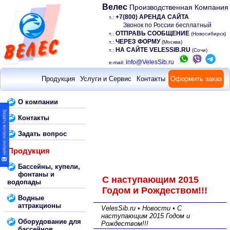
Велес
Производственная Компания
+7(800) АРЕНДА САЙТА
т.:
Звонок по России бесплатный
ОТПРАВЬ СООБЩЕНИЕ
т.:
(Новосибирск)
ЧЕРЕЗ ФОРМУ
т.:
(Москва)
НА САЙТЕ VELESSIB.RU
т.:
(Сочи)
info@VelesSib.ru
e-mail:
Продукция
Услуги и Сервис
Контакты
Оформить заказ
О компании
Контакты
Задать вопрос
Продукция
Бассейны, купели,
фонтаны и
С наступающим 2015
водопады
Годом и Рождеством!!!
Водные
аттракционы
VelesSib.ru • Новости • С
наступающим 2015 Годом и
Оборудование для
Рождеством!!!
бассейнов,