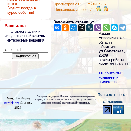
сетях.
Просмотров 2971 Рейтинг 202
Будьте всегда в
Понравилась новость?
курсе событий!!!
Запомнить страницу:
Рассылка
Стеклопластик и
Россия,
искусственный камень.
Новосибирская
Интересные решения
область,
г.Искитим,
ул.Советская,
252/9
режим работы:
пн-пт: 9:00-18:00
>>
Контакты
компании и
филиалов
Пользовательское
Все права защищены. Полная перепечатка материалов
Design by Sergey
запрещена. Цитирование материалов сайта разрешено при
соглашение
Berdck.org
©
2008
-
установке активной ссылки на сайт
VelesSib.ru
2026