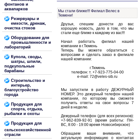
фонтанов и
аквапарков
Мы стали ближе!!! Филиал Велес в
Тюмени!
Резервуары и
емкости, дренаж,
Друзья, спешим донести до вас
очистка стоков
хорошую новость, дело в том, что мы
стали еще ближе к каждому из вас!!!
Оборудование для
Начал работать филиал нашей
промышленности и
компании в г.Тюмень
лабораторий
Теперь Вы можете обратиться с
вопросами и сделать заказ в филиале
Купола, своды,
нашей компании:
шатры, шпили,
подкупольные
г.Тюмень
барабаны
телефон: т. +7-923-775-04-00
e-mail: 72@veles-sib.ru
Строительство и
интерьер,
благоустройство
Мы запустили в работу ДЕЖУРНЫЙ
НОМЕР. Это дежурный телефон нашей
города
компании, по которому вы сможете
получить ответы на свои вопросы 7
Продукция для
дней в неделю.
спорта, отдыха,
рыбалки и охоты
Дежурный телефон (для всех регионов):
+7-962-839-92-91 (время работы: ПН-
Продукция для
ВС, 8:00 - 19:00 время Новосибирское)
сельскохозяйственной
Обращаем ваше внимание, что
отрасли
актуальную информацию о контактах