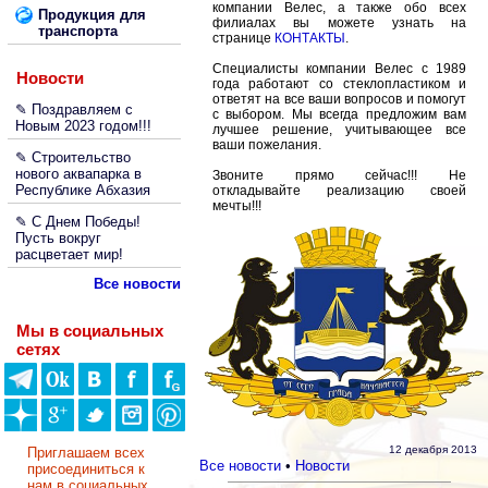
компании Велес, а также обо всех
Продукция для
филиалах вы можете узнать на
транспорта
странице
КОНТАКТЫ
.
Специалисты компании Велес с 1989
Новости
года работают со стеклопластиком и
ответят на все ваши вопросов и помогут
✎ Поздравляем с
с выбором. Мы всегда предложим вам
Новым 2023 годом!!!
лучшее решение, учитывающее все
ваши пожелания.
✎ Строительство
нового аквапарка в
Звоните прямо сейчас!!! Не
Республике Абхазия
откладывайте реализацию своей
мечты!!!
✎ С Днем Победы!
Пусть вокруг
расцветает мир!
Все новости
Мы в социальных
сетях
12 декабря 2013
Приглашаем всех
Все новости
•
Новости
присоединиться к
нам в социальных