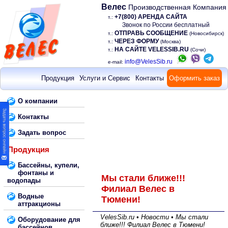
Велес
Производственная Компания
+7(800) АРЕНДА САЙТА
т.:
Звонок по России бесплатный
ОТПРАВЬ СООБЩЕНИЕ
т.:
(Новосибирск)
ЧЕРЕЗ ФОРМУ
т.:
(Москва)
НА САЙТЕ VELESSIB.RU
т.:
(Сочи)
info@VelesSib.ru
e-mail:
Продукция
Услуги и Сервис
Контакты
Оформить заказ
О компании
Контакты
Задать вопрос
Продукция
Бассейны, купели,
фонтаны и
Мы стали ближе!!!
водопады
Филиал Велес в
Водные
Тюмени!
аттракционы
VelesSib.ru • Новости • Мы стали
Оборудование для
ближе!!! Филиал Велес в Тюмени!
бассейнов,