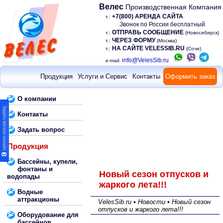
Велес
Производственная Компания
+7(800) АРЕНДА САЙТА
т.:
Звонок по России бесплатный
ОТПРАВЬ СООБЩЕНИЕ
т.:
(Новосибирск)
ЧЕРЕЗ ФОРМУ
т.:
(Москва)
НА САЙТЕ VELESSIB.RU
т.:
(Сочи)
info@VelesSib.ru
e-mail:
Продукция
Услуги и Сервис
Контакты
Оформить заказ
О компании
Контакты
Задать вопрос
Продукция
Бассейны, купели,
фонтаны и
Новый сезон отпусков и
водопады
жаркого лета!!!
Водные
аттракционы
VelesSib.ru • Новости • Новый сезон
отпусков и жаркого лета!!!
Оборудование для
бассейнов,