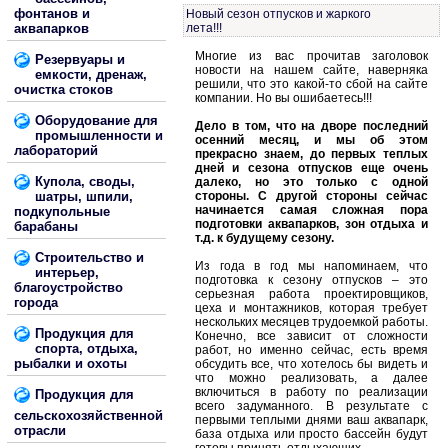
фонтанов и
Новый сезон отпусков и жаркого
аквапарков
лета!!!
Многие из вас прочитав заголовок
Резервуары и
новости на нашем сайте, наверняка
емкости, дренаж,
решили, что это какой-то сбой на сайте
очистка стоков
компании. Но вы ошибаетесь!!!
Оборудование для
Дело в том, что на дворе последний
промышленности и
осенний месяц, и мы об этом
лабораторий
прекрасно знаем, до первых теплых
дней и сезона отпусков еще очень
Купола, своды,
далеко, но это только с одной
шатры, шпили,
стороны. С другой стороны сейчас
начинается самая сложная пора
подкупольные
подготовки аквапарков, зон отдыха и
барабаны
т.д. к будущему сезону.
Строительство и
Из года в год мы напоминаем, что
интерьер,
подготовка к сезону отпусков – это
благоустройство
серьезная работа проектировщиков,
города
цеха и монтажников, которая требует
нескольких месяцев трудоемкой работы.
Продукция для
Конечно, все зависит от сложности
спорта, отдыха,
работ, но именно сейчас, есть время
рыбалки и охоты
обсудить все, что хотелось бы видеть и
что можно реализовать, а далее
включиться в работу по реализации
Продукция для
всего задуманного. В результате с
сельскохозяйственной
первыми теплыми днями ваш аквапарк,
отрасли
база отдыха или просто бассейн будут