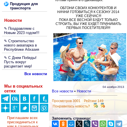
готовы принять отдыхающих.
Продукция для
транспорта
ОБГОНИ СВОИХ КОНКУРЕНТОВ И
НАЧНИ ГОТОВИТЬСЯ К СЕЗОНУ 2014
УЖЕ СЕЙЧАС!!!
Новости
ПОКА ВСЕ ВЕСНОЙ БУДУТ ТОЛЬКО
СТРОИТЬ, ВЫ УЖЕ БУДЕТ ПРИНИМАТЬ
ПЕРВЫХ ПОСЕТИТЕЛЕЙ!!!
✎ Поздравляем с
Новым 2023 годом!!!
✎ Строительство
нового аквапарка в
Республике Абхазия
✎ С Днем Победы!
Пусть вокруг
расцветает мир!
Все новости
Мы в социальных
04 ноября 2013
сетях
Все новости
•
Новости
Просмотров 3001 Рейтинг 149
Понравилась новость?
Приглашаем всех
Запомнить страницу:
присоединиться к
нам в социальных