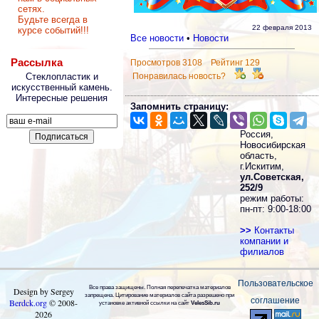
сетях.
Будьте всегда в
22 февраля 2013
курсе событий!!!
Все новости
•
Новости
Рассылка
Просмотров 3108 Рейтинг 129
Понравилась новость?
Стеклопластик и
искусственный камень.
Интересные решения
Запомнить страницу:
Россия,
Новосибирская
область,
г.Искитим,
ул.Советская,
252/9
режим работы:
пн-пт: 9:00-18:00
>>
Контакты
компании и
филиалов
Пользовательское
Все права защищены. Полная перепечатка материалов
Design by Sergey
запрещена. Цитирование материалов сайта разрешено при
соглашение
Berdck.org
©
2008
-
установке активной ссылки на сайт
VelesSib.ru
2026