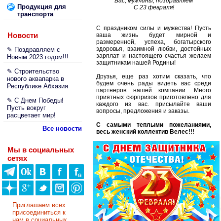
Вас, мужчины, поздравляем
Продукция для
С 23 февраля!
транспорта
С праздником силы и мужества! Пусть
Новости
ваша жизнь будет мирной и
размеренной, успеха, богатырского
здоровья, взаимной любви, достойных
✎ Поздравляем с
зарплат и настоящего счастья желаем
Новым 2023 годом!!!
защитникам нашей Родины!
✎ Строительство
Друзья, еще раз хотим сказать, что
нового аквапарка в
будем очень рады видеть вас среди
Республике Абхазия
партнеров нашей компании. Много
приятных сюрпризов приготовлено для
✎ С Днем Победы!
каждого из вас. присылайте ваши
Пусть вокруг
вопросы, предложения и заказы.
расцветает мир!
С самыми теплыми пожеланиями,
Все новости
весь женский коллектив Велес!!!
Мы в социальных
сетях
Приглашаем всех
присоединиться к
нам в социальных