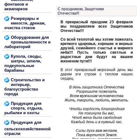
фонтанов и
аквапарков
С праздником, Защитники
Отечества!!!
Резервуары и
В прекрасный праздник 23 февраля
емкости, дренаж,
мы поздравляем всех Защитников
очистка стоков
Отечества!!!
Оборудование для
Со всей теплотой мы хотим пожелать
промышленности и
крепкого здоровья, хороших и верных
лабораторий
друзей, семейного счастья и мирного
неба!!! Пусть только светлые и
Купола, своды,
радостные дни будут на вашем
шатры, шпили,
жизненом пути!!!
подкупольные
В этот прекрасный морозный день мы
барабаны
дарим эти строки с теплом наших
сердец:
Строительство и
интерьер,
В день защитника Отечества
благоустройство
Разрешите пожелать
города
Всем мужчинам человечества
Жить, творить, любить, мечтать.
Продукция для
спорта, отдыха,
Чтобы гордость благородная
рыбалки и охоты
Не покинула бы вас,
Чтоб жена была свободная
Каждый день и в нужный час.
Продукция для
сельскохозяйственной
Силы духа вам желаем,
отрасли
Пока вертится Земля.