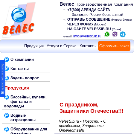
Велес
Производственная Компания
+7(800) АРЕНДА САЙТА
т.:
Звонок по России бесплатный
ОТПРАВЬ СООБЩЕНИЕ
т.:
(Новосибирск)
ЧЕРЕЗ ФОРМУ
т.:
(Москва)
НА САЙТЕ VELESSIB.RU
т.:
(Сочи)
info@VelesSib.ru
e-mail:
Продукция
Услуги и Сервис
Контакты
Оформить заказ
О компании
Контакты
Задать вопрос
Продукция
Бассейны, купели,
фонтаны и
С праздником,
водопады
Защитники Отечества!!!
Водные
аттракционы
VelesSib.ru • Новости • С
праздником, Защитники
Оборудование для
Отечества!!!
бассейнов,