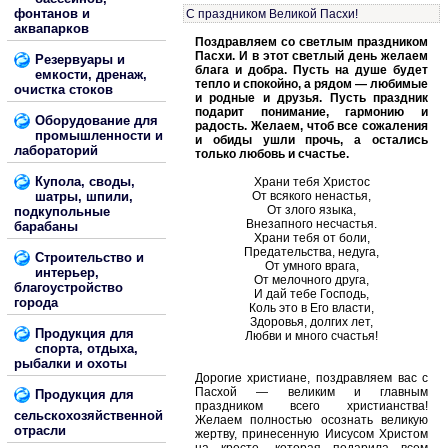
фонтанов и
С праздником Великой Пасхи!
аквапарков
Поздравляем со светлым праздником
Пасхи. И в этот светлый день желаем
Резервуары и
блага и добра. Пусть на душе будет
емкости, дренаж,
тепло и спокойно, а рядом — любимые
очистка стоков
и родные и друзья. Пусть праздник
подарит понимание, гармонию и
Оборудование для
радость. Желаем, чтоб все сожаления
промышленности и
и обиды ушли прочь, а остались
лабораторий
только любовь и счастье.
Купола, своды,
Храни тебя Христос
шатры, шпили,
От всякого ненастья,
От злого языка,
подкупольные
Внезапного несчастья.
барабаны
Храни тебя от боли,
Предательства, недуга,
Строительство и
От умного врага,
интерьер,
От мелочного друга,
благоустройство
И дай тебе Господь,
города
Коль это в Его власти,
Здоровья, долгих лет,
Продукция для
Любви и много счастья!
спорта, отдыха,
рыбалки и охоты
Дорогие христиане, поздравляем вас с
Пасхой — великим и главным
Продукция для
праздником всего христианства!
сельскохозяйственной
Желаем полностью осознать великую
отрасли
жертву, принесенную Иисусом Христом