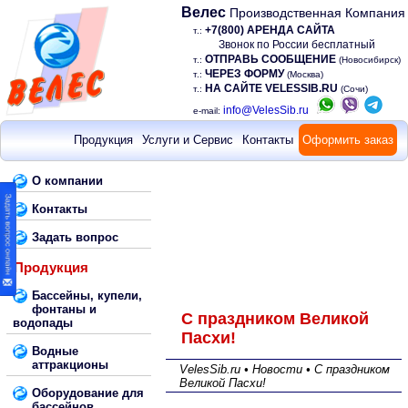
Велес
Производственная Компания
+7(800) АРЕНДА САЙТА
т.:
Звонок по России бесплатный
ОТПРАВЬ СООБЩЕНИЕ
т.:
(Новосибирск)
ЧЕРЕЗ ФОРМУ
т.:
(Москва)
НА САЙТЕ VELESSIB.RU
т.:
(Сочи)
info@VelesSib.ru
e-mail:
Продукция
Услуги и Сервис
Контакты
Оформить заказ
О компании
Контакты
Задать вопрос
Продукция
Бассейны, купели,
фонтаны и
С праздником Великой
водопады
Пасхи!
Водные
аттракционы
VelesSib.ru • Новости • С праздником
Великой Пасхи!
Оборудование для
бассейнов,