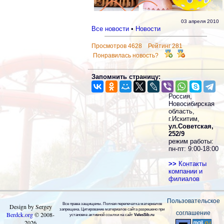
03 апреля 2010
Все новости
•
Новости
Просмотров 4628 Рейтинг 281
Понравилась новость?
Запомнить страницу:
Россия,
Новосибирская
область,
г.Искитим,
ул.Советская,
252/9
режим работы:
пн-пт: 9:00-18:00
>>
Контакты
компании и
филиалов
Пользовательское
Все права защищены. Полная перепечатка материалов
Design by Sergey
запрещена. Цитирование материалов сайта разрешено при
соглашение
Berdck.org
©
2008
-
установке активной ссылки на сайт
VelesSib.ru
2026