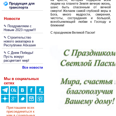
на кресте, которая подарила всем
Продукция для
людям на планете Земля вечную жизнь,
транспорта
шанс быть спасенным от вечной
смерти! Желаем самой глубокой веры в
Бога, много мудрости, смирения,
Новости
чистоты, сострадания и большой,
всеобъемлющей любви к Господу и
ближним!
✎ Поздравляем с
Новым 2023 годом!!!
С праздником Великой Пасхи!
✎ Строительство
нового аквапарка в
Республике Абхазия
✎ С Днем Победы!
Пусть вокруг
расцветает мир!
Все новости
Мы в социальных
сетях
Приглашаем всех
присоединиться к
нам в социальных