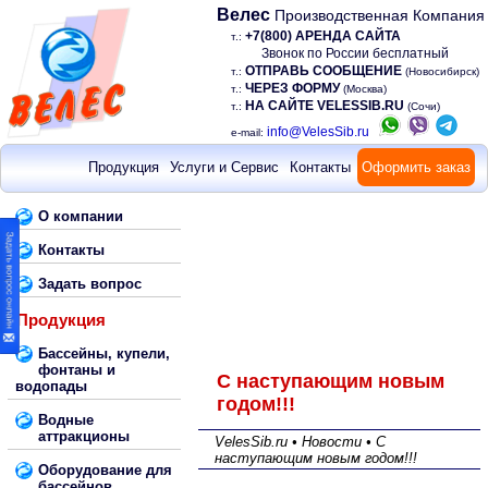
Велес
Производственная Компания
+7(800) АРЕНДА САЙТА
т.:
Звонок по России бесплатный
ОТПРАВЬ СООБЩЕНИЕ
т.:
(Новосибирск)
ЧЕРЕЗ ФОРМУ
т.:
(Москва)
НА САЙТЕ VELESSIB.RU
т.:
(Сочи)
info@VelesSib.ru
e-mail:
Продукция
Услуги и Сервис
Контакты
Оформить заказ
О компании
Контакты
Задать вопрос
Продукция
Бассейны, купели,
фонтаны и
C наступающим новым
водопады
годом!!!
Водные
аттракционы
VelesSib.ru • Новости • C
наступающим новым годом!!!
Оборудование для
бассейнов,