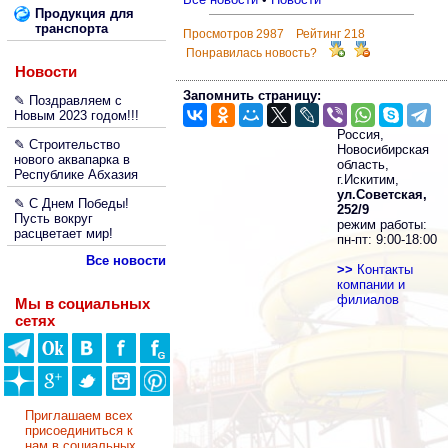
Продукция для
транспорта
Просмотров 2987 Рейтинг 218
Понравилась новость?
Новости
Запомнить страницу:
✎ Поздравляем с
Новым 2023 годом!!!
Россия,
✎ Строительство
Новосибирская
нового аквапарка в
область,
Республике Абхазия
г.Искитим,
ул.Советская,
✎ С Днем Победы!
252/9
Пусть вокруг
режим работы:
расцветает мир!
пн-пт: 9:00-18:00
Все новости
>>
Контакты
компании и
филиалов
Мы в социальных
сетях
Приглашаем всех
присоединиться к
нам в социальных