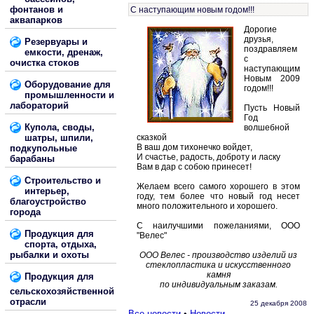
фонтанов и
C наступающим новым годом!!!
аквапарков
Дорогие
друзья,
Резервуары и
поздравляем
емкости, дренаж,
с
очистка стоков
наступающим
Новым 2009
Оборудование для
годом!!!
промышленности и
лабораторий
Пусть Новый
Год
Купола, своды,
волшебной
шатры, шпили,
сказкой
В ваш дом тихонечко войдет,
подкупольные
И счастье, радость, доброту и ласку
барабаны
Вам в дар с собою принесет!
Строительство и
Желаем всего самого хорошего в этом
интерьер,
году, тем более что новый год несет
благоустройство
много положительного и хорошего.
города
С наилучшими пожеланиями, ООО
Продукция для
"Велес"
спорта, отдыха,
рыбалки и охоты
ООО Велес - производство изделий из
стеклопластика и искусственного
камня
Продукция для
по индивидуальным заказам.
сельскохозяйственной
отрасли
25 декабря 2008
Все новости
•
Новости