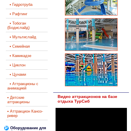
• Гидротруба
• Рафтинг
• Тобоган
(Бодислайд)
• Мультислайд
• Семейная
• Камикадзе
• Циклон
• Цунами
• Аттракционы с
анимацией
Видео аттракционов на базе
• Детские
отдыха ТурСиб
аттракционы
• Аттракцион Каноэ-
ривер
Оборудование для