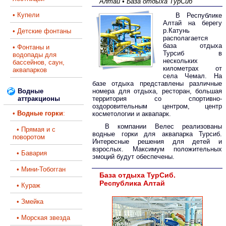
Алтай • База отдыха ТурСиб
• Купели
В Республике
Алтай на берегу
р.Катунь
• Детские фонтаны
располагается
база отдыха
• Фонтаны и
Турсиб в
водопады для
нескольких
бассейнов, саун,
километрах от
аквапарков
села Чемал. На
базе отдыха представлены различные
Водные
номера для отдыха, ресторан, большая
аттракционы
территория со спортивно-
оздоровительным центром, центр
•
Водные горки
:
косметологии и аквапарк.
В компании Велес реализованы
• Прямая и с
водные горки для аквапарка Турсиб.
поворотом
Интересные решения для детей и
взрослых. Максимум положительных
• Бавария
эмоций будут обеспечены.
• Мини-Тобогган
База отдыха ТурСиб.
Республика Алтай
• Кураж
• Змейка
• Морская звезда