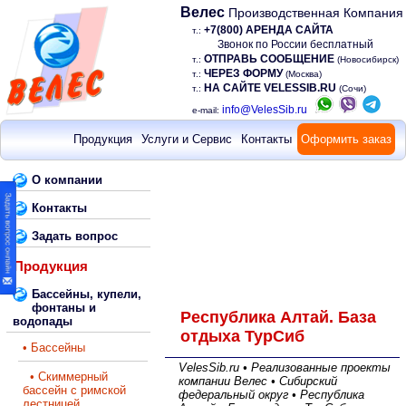
Велес
Производственная Компания
+7(800) АРЕНДА САЙТА
т.:
Звонок по России бесплатный
ОТПРАВЬ СООБЩЕНИЕ
т.:
(Новосибирск)
ЧЕРЕЗ ФОРМУ
т.:
(Москва)
НА САЙТЕ VELESSIB.RU
т.:
(Сочи)
info@VelesSib.ru
e-mail:
Продукция
Услуги и Сервис
Контакты
Оформить заказ
О компании
Контакты
Задать вопрос
Продукция
Бассейны, купели,
фонтаны и
Республика Алтай. База
водопады
отдыха ТурСиб
• Бассейны
VelesSib.ru • Реализованные проекты
• Скиммерный
компании Велес • Сибирский
бассейн с римской
федеральный округ • Республика
лестницей