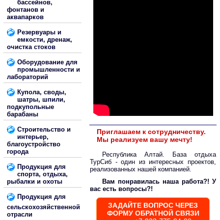
бассейнов,
фонтанов и
аквапарков
Резервуары и
емкости, дренаж,
очистка стоков
Оборудование для
промышленности и
лабораторий
Купола, своды,
шатры, шпили,
подкупольные
барабаны
Строительство и
Приглашаем к сотрудничеству.
интерьер,
Мы реализуем вашу мечту!
благоустройство
города
Республика Алтай. База отдыха
ТурСиб - один из интересных проектов,
Продукция для
реализованных нашей компанией.
спорта, отдыха,
рыбалки и охоты
Вам понравилась наша работа?! У
вас есть вопросы?!
Продукция для
ЗАДАЙТЕ ВОПРОС ЧЕРЕЗ
сельскохозяйственной
ФОРМУ ОБРАТНОЙ СВЯЗИ
отрасли