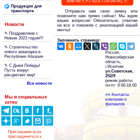
или по т.:+7-923-775-04-00, т.:
Продукция для
транспорта
Отправьте нам свою заявку или
позвоните нам прямо сейчас! Мы ждем
ваших вопросов! Обязательно, ответим
Новости
на все и поможем с реализацией вашей
мечты!
✎ Поздравляем с
Новым 2023 годом!!!
Запомнить страницу:
✎ Строительство
нового аквапарка в
Россия,
Республике Абхазия
Новосибирская
область,
✎ С Днем Победы!
г.Искитим,
Пусть вокруг
ул.Советская,
расцветает мир!
252/9
режим работы:
Все новости
пн-пт: 9:00-18:00
>>
Контакты
Мы в социальных
компании и
сетях
филиалов
Приглашаем всех
присоединиться к