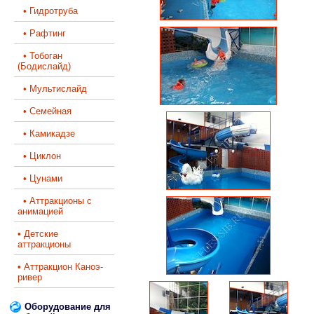
• Гидротруба
• Рафтинг
• Тобоган
(Бодислайд)
• Мультислайд
• Семейная
• Камикадзе
• Циклон
• Цунами
• Аттракционы с
анимацией
• Детские
аттракционы
• Аттракцион Каноэ-
ривер
Оборудование для