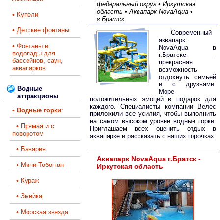
федеральный округ • Иркутская
область • Аквапарк NovaAqua •
• Купели
г.Братск
• Детские фонтаны
Современный
аквапарк
• Фонтаны и
NovaAqua в
водопады для
г.Братске -
бассейнов, саун,
прекрасная
аквапарков
возможность
отдохнуть семьей
и с друзьями.
Водные
Море
аттракционы
положительных эмоций в подарок для
каждого. Специалисты компании Велес
•
Водные горки
:
приложили все усилия, чтобы выполнить
на самом высоком уровне водные горки.
• Прямая и с
Приглашаем всех оценить отдых в
поворотом
аквапарке и рассказать о наших горочках.
• Бавария
Аквапарк NovaAqua г.Братск -
• Мини-Тобогган
Иркутская область
• Кураж
• Змейка
• Морская звезда