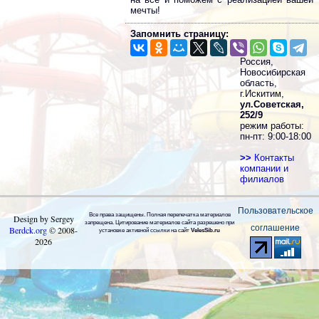
мечты!
Запомнить страницу:
Россия,
Новосибирская
область,
г.Искитим,
ул.Советская,
252/9
режим работы:
пн-пт: 9:00-18:00
>>
Контакты
компании и
филиалов
Пользовательское
Все права защищены. Полная перепечатка материалов
Design by Sergey
запрещена. Цитирование материалов сайта разрешено при
соглашение
Berdck.org
©
2008
-
установке активной ссылки на сайт
VelesSib.ru
2026