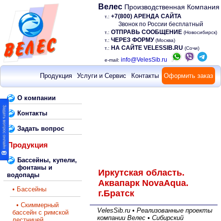
Велес
Производственная Компания
+7(800) АРЕНДА САЙТА
т.:
Звонок по России бесплатный
ОТПРАВЬ СООБЩЕНИЕ
т.:
(Новосибирск)
ЧЕРЕЗ ФОРМУ
т.:
(Москва)
НА САЙТЕ VELESSIB.RU
т.:
(Сочи)
info@VelesSib.ru
e-mail:
Продукция
Услуги и Сервис
Контакты
Оформить заказ
О компании
Контакты
Задать вопрос
Продукция
Бассейны, купели,
фонтаны и
Иркутская область.
водопады
Аквапарк NovaAqua.
• Бассейны
г.Братск
• Скиммерный
VelesSib.ru • Реализованные проекты
бассейн с римской
компании Велес • Сибирский
лестницей