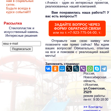
нам в социальных
г.Ачинск - один из интересных проектов,
сетях.
реализованных нашей компанией.
Будьте всегда в
курсе событий!!!
Вам понравилась наша работа?! У
вас есть вопросы?!
Рассылка
ЗАДАЙТЕ ВОПРОС ЧЕРЕЗ
Стеклопластик и
ФОРМУ ОБРАТНОЙ СВЯЗИ
искусственный камень.
или по т.:+7-923-775-04-00, т.:
Интересные решения
Отправьте нам свою заявку или
позвоните нам прямо сейчас! Мы ждем
ваших вопросов! Обязательно, ответим
на все и поможем с реализацией вашей
мечты!
Запомнить страницу:
Россия,
Новосибирская
область,
г.Искитим,
ул.Советская,
252/9
режим работы:
пн-пт: 9:00-18:00
>>
Контакты
компании и