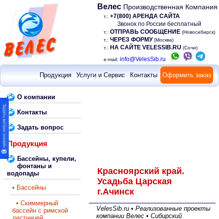
Велес
Производственная Компания
+7(800) АРЕНДА САЙТА
т.:
Звонок по России бесплатный
ОТПРАВЬ СООБЩЕНИЕ
т.:
(Новосибирск)
ЧЕРЕЗ ФОРМУ
т.:
(Москва)
НА САЙТЕ VELESSIB.RU
т.:
(Сочи)
info@VelesSib.ru
e-mail:
Продукция
Услуги и Сервис
Контакты
Оформить заказ
О компании
Контакты
Задать вопрос
Продукция
Бассейны, купели,
фонтаны и
Красноярский край.
водопады
Усадьба Царская
• Бассейны
г.Ачинск
• Скиммерный
VelesSib.ru • Реализованные проекты
бассейн с римской
компании Велес • Сибирский
лестницей