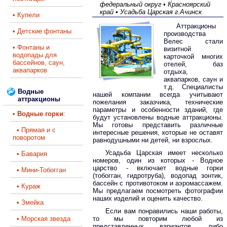
федеральный округ • Красноярский
край • Усадьба Царская г.Ачинск
• Купели
Аттракционы
• Детские фонтаны
производства
Велес стали
• Фонтаны и
визитной
водопады для
карточкой многих
бассейнов, саун,
отелей, баз
аквапарков
отдыха,
аквапарков, саун и
т.д. Специалисты
Водные
нашей компании всегда учитывают
аттракционы
пожелания заказчика, технические
параметры и особенности зданий, где
•
Водные горки
:
будут установлены водные аттракционы.
Мы готовы представить различные
• Прямая и с
интересные решения, которые не оставят
поворотом
равнодушными ни детей, ни взрослых.
Усадьба Царская имеет несколько
• Бавария
номеров, один из которых - Водное
царство - включает водные горки
• Мини-Тобогган
(тобогган, гидротруба), водопад зонтик,
бассейн с противотоком и аэромассажем.
• Кураж
Мы предлагаем посмотреть фотографии
наших изделий и оценить качество.
• Змейка
Если вам понравились наши работы,
• Морская звезда
то мы повторим любой из
представленных вариантов, либо