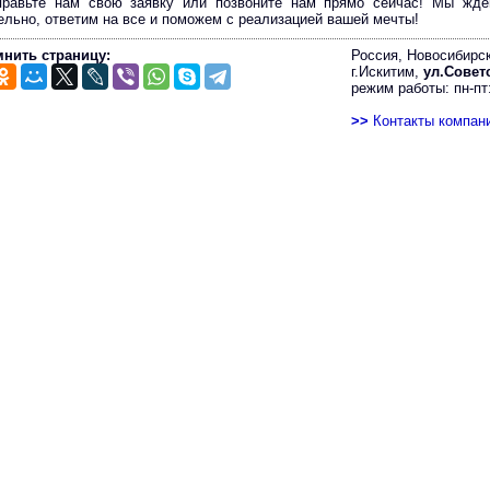
правьте нам свою заявку или позвоните нам прямо сейчас! Мы жде
ельно, ответим на все и поможем с реализацией вашей мечты!
нить страницу:
Россия, Новосибирск
г.Искитим,
ул.Советс
режим работы: пн-пт:
>>
Контакты компан