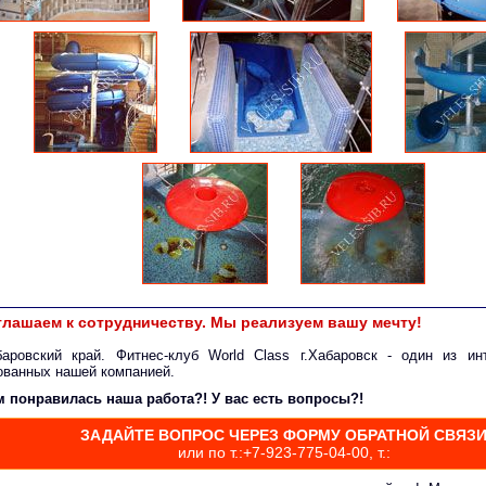
лашаем к сотрудничеству. Мы реализуем вашу мечту!
баровский край. Фитнес-клуб World Class г.Хабаровск - один из ин
ованных нашей компанией.
м понравилась наша работа?! У вас есть вопросы?!
ЗАДАЙТЕ ВОПРОС ЧЕРЕЗ ФОРМУ ОБРАТНОЙ СВЯЗ
или по т.:+7-923-775-04-00, т.: