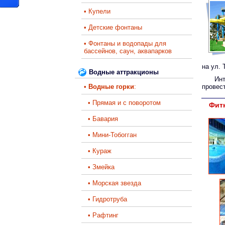
• Купели
• Детские фонтаны
• Фонтаны и водопады для
бассейнов, саун, аквапарков
на ул. 
Водные аттракционы
Инт
•
Водные горки
:
провест
• Прямая и с поворотом
Фитн
• Бавария
• Мини-Тобогган
• Кураж
• Змейка
• Морская звезда
• Гидротруба
• Рафтинг