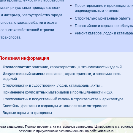
 для промышленности и лабораторий
Проектирование и производство 
амов и ритуальные принадлежности
индивидуальным заказам
 и интерьер, благоустройство города
Строительно монтажные работы
 спорта, отдыха, рыбалки и охоты
Гарантийное и сервисное обслуж
 сельскохозяйственной отрасли
Ремонт катеров, лодок и катамар
 транспорта
Полезная информация
Стеклопластик:
описание, характеристики, и экономичность изделий
Искусственный камень:
описание, характеристики, и экономичность
изделий
Стеклопластик в судостроении: лодки, катамараны, яхты ...
Применение композитных материалов в промышленности и С/Х
Стеклопластик и искусственный камень в строительстве и архитектуре
Бассейны, фонтаны и водопады из композитных материалов
Водные горки и аттракционы
рава защищены. Полная перепечатка материалов запрещена. Цитирование материалов
разрешено при установке активной ссылки на сайт
VelesSib.ru