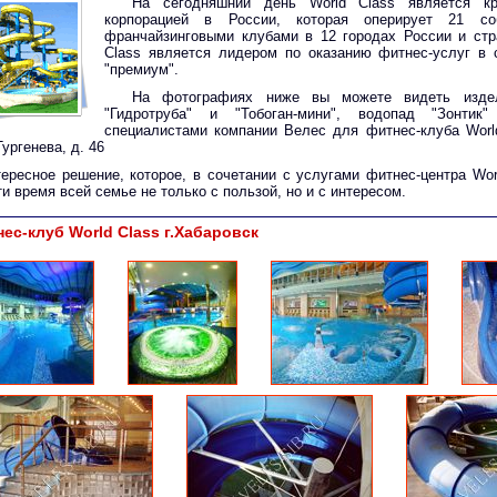
На сегодняшний день World Class является кр
корпорацией в России, которая оперирует 21 с
франчайзинговыми клубами в 12 городах России и стр
Class является лидером по оказанию фитнес-услуг в 
"премиум".
На фотографиях ниже вы можете видеть издел
"Гидротруба" и "Тобоган-мини", водопад "Зонтик
специалистами компании Велес для фитнес-клуба World
Тургенева, д. 46
ересное решение, которое, в сочетании с услугами фитнес-центра Wor
и время всей семье не только с пользой, но и с интересом.
ес-клуб World Class г.Хабаровск