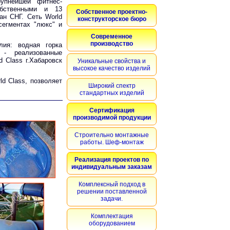
упнейшей фитнес-
обственными и 13
Собственное проектно-
ан СНГ. Сеть World
конструкторское бюро
сегментах "люкс" и
Современное
производство
ия: водная горка
" - реализованные
 Class г.Хабаровск
Уникальные свойства и
высокое качество изделий
ld Class, позволяет
Широкий спектр
стандартных изделий
Сертификация
производимой продукции
Строительно монтажные
работы. Шеф-монтаж
Реализация проектов по
индивидуальным заказам
Комплексный подход в
решении поставленной
задачи.
Комплектация
оборудованием