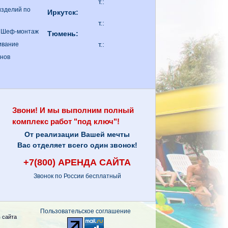
т.:
изделий по
Иркутск:
т.:
. Шеф-монтаж
Тюмень:
т.:
ивание
анов
Звони! И мы выполним полный
комплекс работ "под ключ"!
От реализации Вашей мечты
Вас отделяет всего один звонок!
+7(800) АРЕНДА САЙТА
Звонок по России бесплатный
Пользовательское соглашение
 сайта