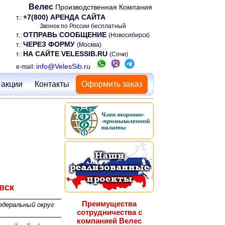
Велес
Производственная Компания
+7(800) АРЕНДА САЙТА
т.:
Звонок по России бесплатный
ОТПРАВЬ СООБЩЕНИЕ
т.:
(Новосибирск)
ЧЕРЕЗ ФОРМУ
т.:
(Москва)
НА САЙТЕ VELESSIB.RU
т.:
(Сочи)
info@VelesSib.ru
e-mail:
 акции
Контакты
Оформить заказ
вск
Преимущества
едеральный округ
сотрудничества с
компанией Велес