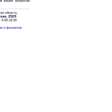
м ваших вопросов!
ая область,
кая, 252/9
 9:00-18:00
ии и филиалов